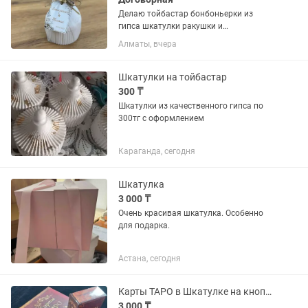
Делаю тойбастар бонбоньерки из
гипса шкатулки ракушки и
юрта,перо,шанырак и Асык.. на детские
Алматы, вчера
мероприятие тоже есть карусель и
форма бэйби..Очень красивые украсят
ваш праздничный стол и подарит...
Шкатулки на тойбастар
300 ₸
Шкатулки из качественного гипса по
300тг с оформлением
Караганда, сегодня
Шкатулка
3 000 ₸
Очень красивая шкатулка. Особенно
для подарка.
Астана, сегодня
Карты ТАРО в Шкатулке на кнопке
3 000 ₸