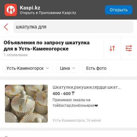
Kaspi.kz
Открыть
Открыть в Приложении Kaspi.kz
Объявления по запросу шкатулка
для в Усть-Каменогорске
1 объявление
Усть-Каменогорск
Цена
Есть фото
Шкатулки,ракушки,сердце шкатулки на тойбастар и на любой другой праздник
400 - 600 ₸
Принимаю заказы на
тойбастар,бонбоньерки❤️
Усть-Каменогорск, 16 июня