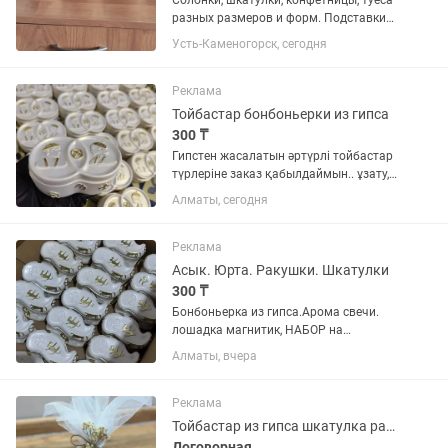
Солонки, шкатулки, конфетницы, туеса
разных размеров и форм. Подставки
под горячее. Из натурального,
Усть-Каменогорск, сегодня
природного, экологически чистого
материала. В наличии и на заказ. Цена
договорная, от 5000 тенге.
Реклама
Тойбастар бонбоньерки из гипса
300 ₸
Гипстен жасалатын әртүрлі тойбастар
түрлеріне заказ қабылдаймын.. ұзату,
үйлену тойы, қырқынан шығару, тұсау
Алматы, сегодня
кесу, сүндет той Жане туылған күн
Мерей тойға арналған түрлі
шкатулкалар бар.. заказ беру...
Реклама
Асык. Юрта. Ракушки. Шкатулки
300 ₸
Бонбоньерка из гипса.Арома свечи.
лошадка магнитик, НАБОР на
кыркынан шыгару...Ассортиментов
Алматы, вчера
много, если вам на подарок сделаем
женский набор по вашему выбору...
Дизайн по вашему желанию, любой...
Реклама
Тойбастар из гипса шкатулка ракушка юрта
Договорная