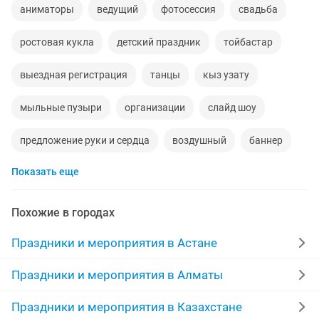
аниматоры
ведущий
фотосессия
свадьба
ростовая кукла
детский праздник
тойбастар
выездная регистрация
танцы
кыз узату
мыльные пузыри
организации
слайд шоу
предложение руки и сердца
воздушный
баннер
Показать еще
медведь
организация праздников
пригласительные
узату
цене
гелиевые шары
Похожие в городах
песни
шеф повар
фотозоны
договорная
Праздники и мероприятия в Астане
праздники
портреты
банкет
повар на дому
Праздники и мероприятия в Алматы
выписка из роддома
торжества
Праздники и мероприятия в Казахстане