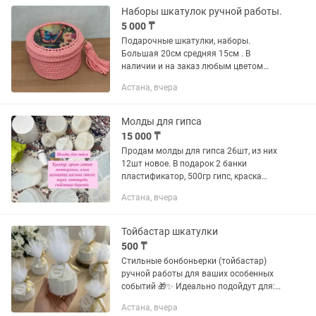
Наборы шкатулок ручной работы.
5 000 ₸
Подарочные шкатулки, наборы.
Большая 20см средняя 15см . В
наличии и на заказ любым цветом
можно как одну так и несколько.
Астана, вчера
Отдельно шкатулки с крышкой от5000
до 8000тыс. Без крышки по 3000 и...
Молды для гипса
15 000 ₸
Продам молды для гипса 26шт, из них
12шт новое. В подарок 2 банки
пластификатор, 500гр гипс, краска
порошок, форма для копилки, камушки.
Астана, вчера
Так же готовые шкатулки 2 коробки
бесплатно отдам. Район 7...
Тойбастар шкатулки
500 ₸
Стильные бонбоньерки (тойбастар)
ручной работы для ваших особенных
событий 🎁✨ Идеально подойдут для: •
той / свадьбы • тусау кесер • 1 жас
Астана, вчера
(годик) • құдалық • любых праздников