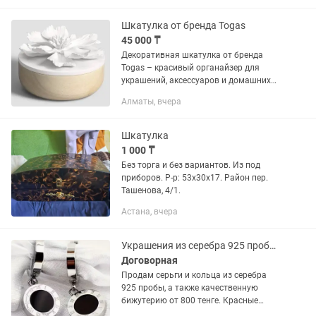
💛 Наши...
Шкатулка от бренда Togas
45 000 ₸
Декоративная шкатулка от бренда
Togas – красивый органайзер для
украшений, аксессуаров и домашних
мелочей. Изготовлена из
Алматы, вчера
керамической глины и ценной
древесины бука с характерным
природным рисунком....
Шкатулка
1 000 ₸
Без торга и без вариантов. Из под
приборов. Р-р: 53х30х17. Район пер.
Ташенова, 4/1.
Астана, вчера
Украшения из серебра 925 пробы и бижутерия кольцо, серьги
Договорная
Продам серьги и кольца из серебра
925 пробы, а также качественную
бижутерию от 800 тенге. Красные
серьги - бижутерия по 1200 за пару.