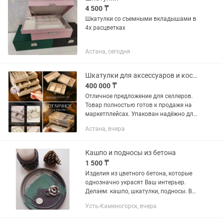
4 500 ₸
Шкатулки со съемными вкладышами в
4х расцветках
Астана, сегодня
Шкатулки для аксессуаров и косметики
400 000 ₸
Отличное предложение для селлеров.
Товар полностью готов к продаже на
маркетплейсах. Упакован надёжно для
доставки, проверен на брак. 130штук.
Астана, вчера
Кашпо и подносы из бетона
1 500 ₸
Изделия из цветного бетона, которые
однозначно украсят Ваш интерьер.
Делаем: кашпо, шкатулки, подносы. Все
изделия многофункциональны и
Усть-Каменогорск, вчера
защищены от влаги.