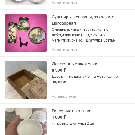
Алматы, вчера
сверху вниз в шкатулке: Серьги с
черным «глазом»...
Сувениры, кувшины, заколки, значки, цветы, шкатулки, подсвечник
Договорная
Сувениры, кувшины, сувенирные
лебеди для колец, подсвечники,
магнитики, значки, шкатулки, цветы-
заколки, цветы-броши, заколки. Цена
Алматы, вчера
от 100 тенге. Пишите. Спрашивайте.
Гагарина 230. Смотрите другие...
Деревянные шкатулки
8 500 ₸
Деревянные шкатулки на Новогодние
подарки
Астана, вчера
Гипсовые шкатулки
1 000 ₸
Гипсовые шкатулки 2 шт