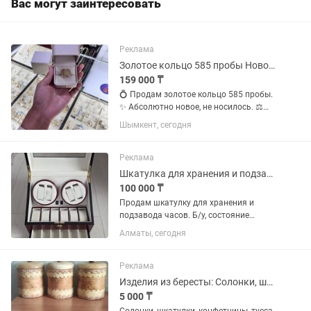
Вас могут заинтересовать
Реклама
Золотое кольцо 585 пробы Новое Размер 20,5 2,86 г
159 000 ₸
💍 Продам золотое кольцо 585 пробы.
✨ Абсолютно новое, не носилось. ⚖️
Вес: 2,86 г. 📏 Размер: 20,5. 🏷️ Бирка
Шымкент, сегодня
сохранена. 🎁 В комплекте новая
подарочная коробочка (шкатулка).
Стильный современный...
Реклама
Шкатулка для хранения и подзавода часов
100 000 ₸
Продам шкатулку для хранения и
подзавода часов. Б/у, состояние
хорошее, есть дефект с замком, но
Алматы, сегодня
можно сделать. Работает как от сети,
так и от батареек. В комплект положу
часы: 1. Franck Muller Long...
Реклама
Изделия из бересты: Солонки, шкатулки, конфетницы
5 000 ₸