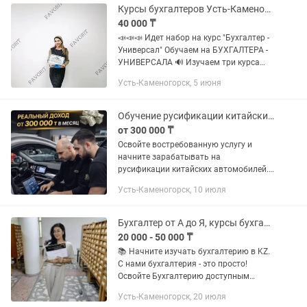
новые...
Курсы бухгалтеров Усть-Каменогорск.Бух-учет,Налоговый учет,1С:8.3
40 000 ₸
📣📣📣 Идет набор на курс "Бухгалтер -
Универсал" Обучаем на БУХГАЛТЕРА -
УНИВЕРСАЛА 🔊 Изучаем три курса
сразу: ✅ Кадровый учет ✅
Усть-Каменогорск, 5 июня
Бухгалтерский учет ✅ Налоговый учет
✅ Программа 1С:...
Обучение русификации китайских авто
от 300 000 ₸
Освойте востребованную услугу и
начните зарабатывать на
русификации китайских автомобилей.
Подходит для тех, кто хочет
Усть-Каменогорск, 10 июля
дополнительный доход или
собственное направление в
автобизнесе. ⸻ Почему это...
Бухгалтер от А до Я, курсы бухгалтерии в BUH CENTER KZ, 1С, складской учет
20 000 - 50 000 ₸
📚 Начните изучать бухгалтерию в KZ.
С нами бухгалтерия - это просто!
Освойте Бухгалтерию доступным
языком! ✔️Курс - Бухгалтер от А до Я
Усть-Каменогорск, 20 июля
План курса - на фото Во время