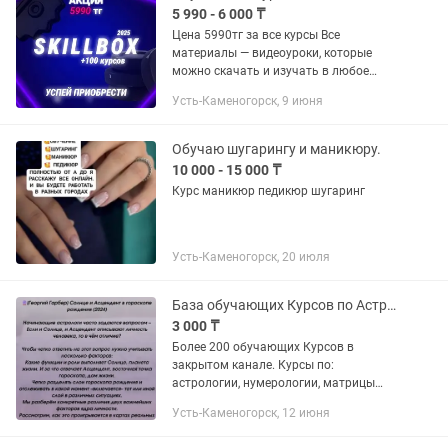
5 990 - 6 000 ₸
Цена 5990тг за все курсы Все
материалы — видеоуроки, которые
можно скачать и изучать в любое
время. Доступ остается навсегда и без
Усть-Каменогорск, 9 июня
ограничений! Подробные видеоуроки с
практическими заданиями и...
Обучаю шугарингу и маникюру.
10 000 - 15 000 ₸
Курс маникюр педикюр шугаринг
Усть-Каменогорск, 20 июля
База обучающих Курсов по Астрологии, Нумерология, Таро, Матрице Судьбы.
3 000 ₸
Более 200 обучающих Курсов в
закрытом канале. Курсы по:
астрологии, нумерологии, матрицы
судьбы, таро, калькуляторы и расчеты,
Усть-Каменогорск, 12 июня
мандалы, чакры. Вечный доступ и
обновление информации (добавляю