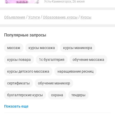
Усть-Каменогорск, 26 июня
2️⃣ИНСТРУКТЛРСКИЙ КУРС ПО
МАНИКЮРУ И НАРАЩИВАНИЮ
НОГТЕЙ 2.0 -для тех, кто хочет и готов...
Объявления
Услуги
Образование, курсы
Курсы
Популярные запросы
массаж
курсы массажа
курсы маникюра
курсы повара
1с бухгалтерия
обучение массажа
курсы детского массажа
наращивание ресниц
сертификаты
обучение маникюр
бухгалтерские курсы
охрана
тендеры
Показать еще
дизайнер
ламинирование ресниц
кондитер