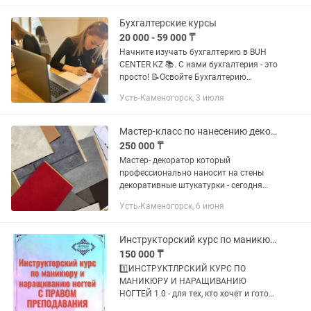
обучения вы сможете...
Бухгалтерские курсы
20 000 - 59 000 ₸
Начните изучать бухгалтерию в BUH
CENTER KZ 📚. С нами бухгалтерия - это
просто! 📝Освойте Бухгалтерию
доступным языком! 📌Курс - Бухгалтер
Усть-Каменогорск, 3 июля
от А до Я 📋План курса - на фото Во
время обучения вы сможете...
Мастер-класс по нанесению декоративных штукатурок. Обучение декораторов.
250 000 ₸
Мастер- декоратор который
профессионально наносит на стены
декоративные штукатурки - сегодня
востребованна профессия. Если вы
Усть-Каменогорск, 6 июня
ищите дополнительный заработок -
можете обучиться и брать заказы на...
Инструкторский курс по маникюру и наращиванию ногтей С ПРАВОМ ПРЕПОДАВАНИЯ
150 000 ₸
1️⃣ИНСТРУКТЛРСКИЙ КУРС ПО
МАНИКЮРУ И НАРАЩИВАНИЮ
НОГТЕЙ 1.0 - для тех, кто хочет и готов
обучать МАСТЕРОВ;