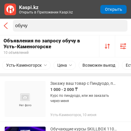
Kaspi.kz
Открыть
Открыть в Приложении Kaspi.kz
Объявления по запросу обучу в
Усть-Каменогорске
10 объявлений
Усть-Каменогорск
Цена
Возможен выезд
Ес
Закажу ваш товар с Пиндуодо, помогу с заказем, Провожу индивидуальное обуче
1 000 - 2 000 ₸
Курс по пиндуодо, или же заказать
через меня
Усть-Каменогорск, 10 июня
Обучающие курсы SKILLBOX 110 курсов в комплекте