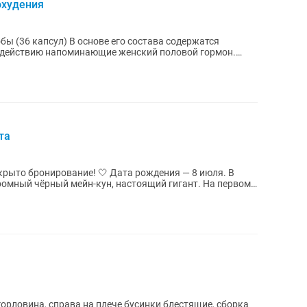
охудения
 его состава содержатся
 действию напоминающие женский половой гормон.
та
ие! 🤍 Дата рождения — 8 июля. В
 горловина, справа на плече бусинки блестящие, сборка