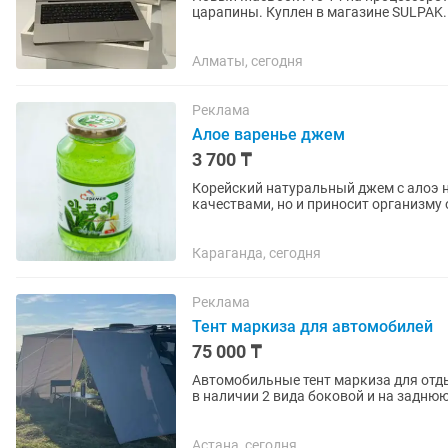
царапины. Куплен в магазине SULPAK. Имеется чек о покупке. EAC с русской раскладкой
клавиатуры. Стоимость...
Алматы, сегодня
Реклама
Алое варенье джем
3 700 ₸
Корейский натуральный джем с алоэ 
качествами, но и приносит организму
свойства знаменитого многолетнего...
Караганда, сегодня
Реклама
Тент маркиза для автомобилей
75 000 ₸
Автомобильные тент маркиза для отдыха на заказ любо
в наличии 2 вида боковой и на заднюю дверь тамбур . В нали
передние для тента...
Астана, сегодня