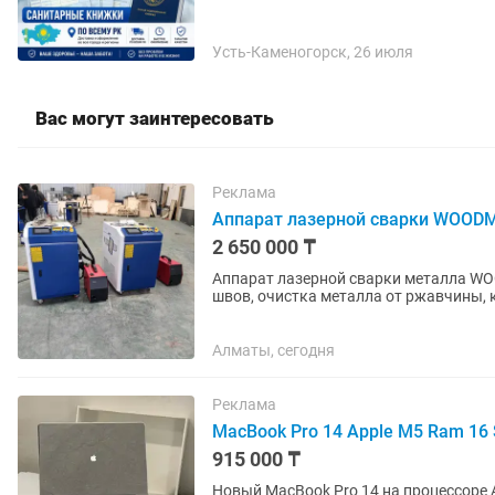
Усть-Каменогорск, 26 июля
Вас могут заинтересовать
Реклама
Аппарат лазерной сварки WOODM
2 650 000 ₸
Аппарат лазерной сварки металла WOO
швов, очистка металла от ржавчины, 
русифицировано. Простота в...
Алматы, сегодня
Реклама
MacBook Pro 14 Apple M5 Ram 16
915 000 ₸
Новый MacBook Pro 14 на процессоре A