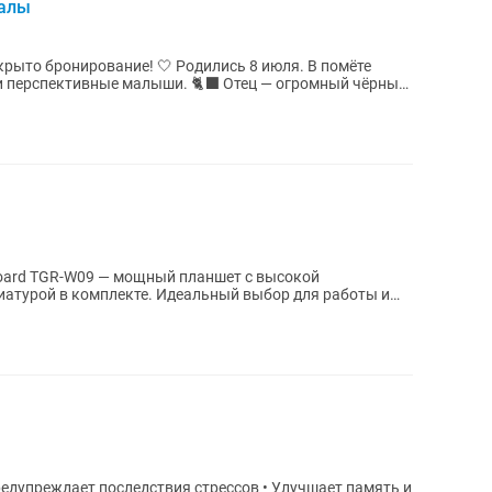
налы
ие! 🤍 Родились 8 июля. В помёте
 малыши. 🐈⬛ Отец — огромный чёрный
oard TGR-W09 — мощный планшет с высокой
иатурой в комплекте. Идеальный выбор для работы и
5...