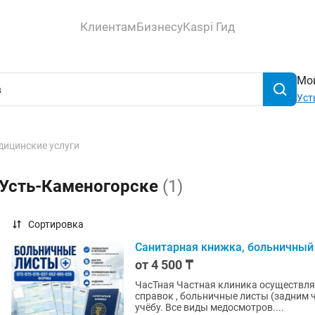
Клиентам
Бизнесу
Kaspi Гид
Мой
Уст
дицинские услуги
 Усть-Каменогорске
(1)
Сортировка
Санитарная книжка, больничный
от 4 500 ₸
ЧасТная Частная клиника осуществля
справок , больничные листы (задним 
учёбу. Все виды медосмотров....