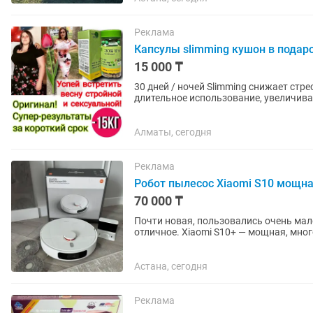
Реклама
Капсулы slimming кушон в подар
15 000 ₸
30 дней / ночей Slimming снижает стр
длительное использование, увеличива
уменьшают тягу к...
Алматы, сегодня
Реклама
Робот пылесос Xiaomi S10 мощна
70 000 ₸
Почти новая, пользовались очень мал
отличное. Xiaomi S10+ — мощная, многофункциональная модель: 4000 Па, лазерная навигация,
двойное давление при мытье,...
Астана, сегодня
Реклама