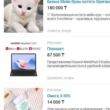
Белые Мейн Куны котята Ориги
180 000 ₸
🤍 Белоснежные котята мейн-кун — открыто бронирован
всего 3 котёнка — красивые, крупные и перспективные
мейн-кун, настоящий гигант...
Алматы, вчера
Реклама
Планшет
87 500 ₸
Представляем Huawei MatePad S Keyb
производительностью и удобной клав
развлечений на экране диагональю 11.
Шымкент, вчера
Реклама
Омега 3-30%
14 000 ₸
Для защиты клеток и обновления: • Предупреждает последствия стрессов • Улучшает память и