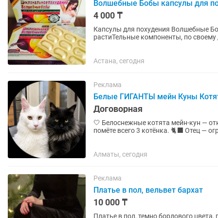
Волшебные Бобы капсулы для п
4 000 ₸
Капсулы для похудения Волшебные Бобы (36 капсул) В основе
растиТельные компоненты, по своему
Благодаря сребенокнсированному...
Астана, сегодня
Реклама
Белые ГИГАНТЫ мейн Куны Котя
Договорная
🤍 Белоснежные котята мейн-кун — открыто бронирован
помёте всего 3 котёнка. 🐈⬛ Отец — огромный чёрный мейн-кун, настоящий гигант. На первом
фото он слева, справа —...
Алматы, сегодня
Реклама
Платье в пол, вельвет бархат
10 000 ₸
Платье в пол, темно бордового цвета,