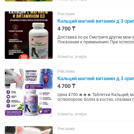
Реклама
Кальций магний витамин д 3 ори
4 700 ₸
Доставка по рк Смотрите другие мои 
Показания к применению: При остеопор
эмоциональном стрессе,...
Алматы, вчера
Реклама
Кальций магний витамин д 3 ори
4 700 ₸
Цена 4700 🔥🔥🔥 Таблетки Кальций, магний и Витамин D3 Показания к применению: При
остеопорозе, болях в костях, спазмах
и т.п. Кальций Легко и...
Алматы, вчера
Реклама