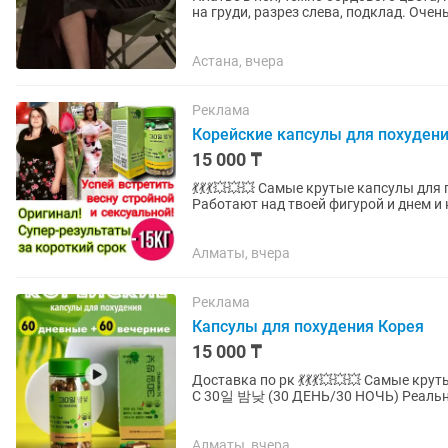
на груди, разрез слева, подклад. Очень
Астана, вчера
Реклама
Корейские капсулы для похуден
15 000 ₸
💃💃💃💥💥💥 Самые крутые капсулы для похудения! Реально вес уходит от 10кг до 15кг за курс!
Работают над твоей фигурой и днем и ночью! Капсулы из Южной Кореи, это
препарат с двойным...
Алматы, вчера
Реклама
Капсулы для похудения Корея
15 000 ₸
Доставка по рк 💃💃💃💥💥💥 Самые крутые капсулы для похудения! SLIMMING KOREA день/ночь
С 30일 밤낮 (30 ДЕНЬ/30 НОЧЬ) Реально вес уходит от 10кг до 15кг за курс! Работают над
твоей фигурой и днем и...
Алматы, вчера