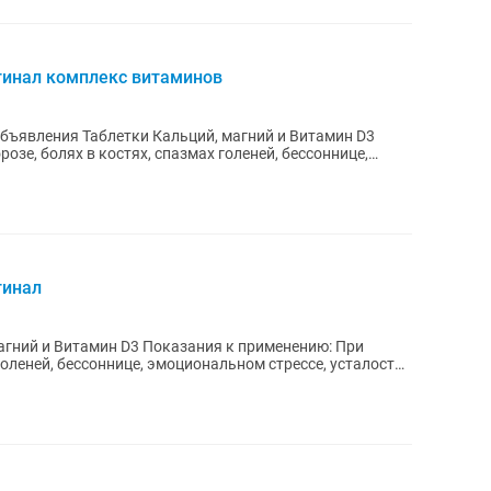
гинал комплекс витаминов
объявления Таблетки Кальций, магний и Витамин D3
озе, болях в костях, спазмах голеней, бессоннице,
гинал
 голеней, бессоннице, эмоциональном стрессе, усталости