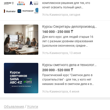
комплексное решение для тех, кто
хочет освоить полный цикл
проектирования: от быстрой идеи и
Усть-Каменогорск, сегодня
чертежа до фотореалистичной
визуализации и промышленного
производства. Все...
Курсы Секретарь-делопроизводитель
160 000 - 250 000 ₸
Для кого курс: для людей старше 16
лет с разным уровнем образования
(школьное оконченное, средне-
специальное или высшее). Курс
Усть-Каменогорск, 13 июня
идеально подойдет для тех, кто только
начинает свою трудовую...
Курсы сметного дела и технологии строительства
200 000 - 520 000 ₸
Практический курс "Сметное дело в
строительстве" - для тех, у кого нет
никаких знаний в сметном деле и в
сфере строительства и производства.
Усть-Каменогорск, 4 июня
❗️Отличается этот курс от остальных
важной темой -...
Объявления
Услуги