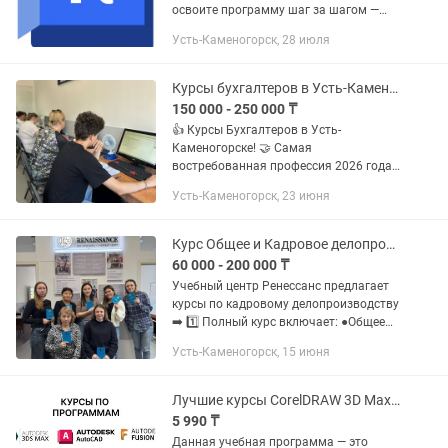
освоите программу шаг за шагом —
без сложных терминов и скучной
Усть-Каменогорск, 28 июля
теории. На курсе вы научитесь:
создавать полноценные...
Курсы бухгалтеров в Усть-Каменогорске
150 000 - 250 000 ₸
👍 Курсы Бухгалтеров в Усть-
Каменогорске! 🤝 Самая
востребованная профессия 2026 года
💰 Начало курсов 26 июня❗️ 💥Скидка на
Усть-Каменогорск, 23 июня
курс - 25%💥 👉 Учебный центр
Ренессанс предлагает пройти
БУХГАЛТЕРСКИЕ курсы ➡️...
Курс Общее и Кадровое делопроизводство в РК
60 000 - 200 000 ₸
Учебный центр Ренессанс предлагает
курсы по кадровому делопроизводству
➡️ 1️⃣ Полный курс включает: ●Общее
делопроизводство по стандартам РК
Усть-Каменогорск, 15 июня
●Кадровое делопроизводство
(шаблоны документов,...
Лучшие курсы CorelDRAW 3D Max Revit AutoCAD Photoshop Illustrator Fusion 3
5 990 ₸
Данная учебная программа — это