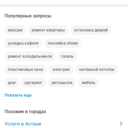
Популярные запросы
массаж
ремонт квартиры
установка дверей
укладка кафеля
поклейка обоев
ремонт холодильников
газель
пластиковые окна
электрик
натяжной потолок
дом
шугаринг
автошкола
мебель
Показать еще
сантехник
сиделки
квартиры в рассрочку
мебель на заказ
уколы на дому
вывоз мусора
Похожие в городах
москитные сетки
ворота
Услуги в Астане