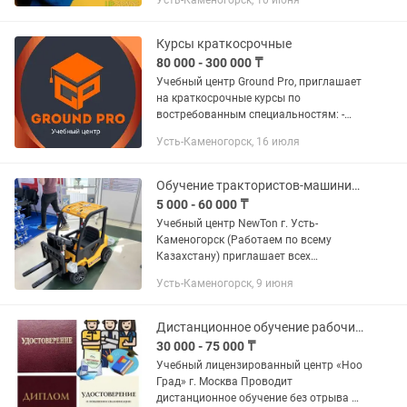
Усть-Каменогорск, 10 июня
курс подходит для тех, у кого нет
никаких знаний по бух.учету...
Курсы краткосрочные
80 000 - 300 000 ₸
Учебный центр Ground Pro, приглашает
на краткосрочные курсы по
востребованным специальностям: -
смм(маркетолог)+мобилография
Усть-Каменогорск, 16 июля
(оффлайн/онлайн); - мобилография
(оффлайн/онлайн); - бармен-бариста;
-...
Обучение трактористов-машинистов
5 000 - 60 000 ₸
Учебный центр NewTon г. Усть-
Каменогорск (Работаем по всему
Казахстану) приглашает всех
желающих на краткосрочные и
Усть-Каменогорск, 9 июня
профессиональные курсы тракторист-
машинист и машинист спец.техники
(погрузчик,...
Дистанционное обучение рабочих специальностей
30 000 - 75 000 ₸
Учебный лицензированный центр «Ноо
Град» г. Москва Проводит
дистанционное обучение без отрыва от