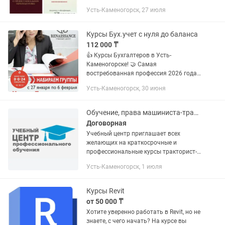
производства по программам
Усть-Каменогорск, 27 июля
повышения квалификации и
профессиональной переподготовки
кадров. Обучение...
Курсы Бух.учет с нуля до баланса
112 000 ₸
👍 Курсы Бухгалтеров в Усть-
Каменогорске! 🤝 Самая
востребованная профессия 2026 года
💰 👉 Учебный центр Ренессанс
Усть-Каменогорск, 30 июня
предлагает пройти БУХГАЛТЕРСКИЕ
курсы ➡️ с последующим
трудоустройством ⚠️ 💰 1. Курс...
Обучение, права машиниста-тракториста
Договорная
Учебный центр приглашает всех
желающих на краткосрочные и
профессиональные курсы тракторист-
машинист и машинист спец.техники
Усть-Каменогорск, 1 июля
(погрузчик, экскаватор, бульдозер).
Обучение на тракториста машиниста...
Курсы Revit
от 50 000 ₸
Хотите уверенно работать в Revit, но не
знаете, с чего начать? На курсе вы