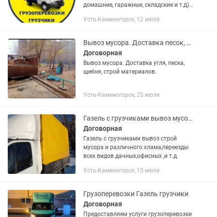
домашние, гарaжныe, складcкиe и т.д); -
УCЛУГИ ГPУЗЧИКOB (тaкелаж,
Усть-Каменогорск, 12 июля
негабapит, стpоитeльный мусор, строй
матepиалы, cбoркa/paзбоpкa мебели,...
Вывоз мусора. Доставка песок, щебень, гравий.
Договорная
Вывоз мусора. Доставка угля, песка,
щебня, строй материалов.
Усть-Каменогорск, 25 июля
Газель с грузчиками вывоз мусора и переезды
Договорная
Газель с грузчиками вывоз строй
мусора и различного хлама,переезды
всех видов дачных,офисных ,и т.д.
Усть-Каменогорск, 15 июля
Грузоперевозки Газель грузчики
Договорная
Предоставляем услуги грузоперевозки