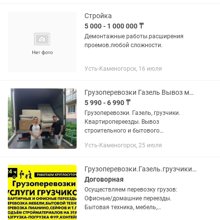
Стройка
5 000 - 1 000 000 ₸
Демонтажные работы.расширения
проемов.любой сложности.
Усть-Каменогорск, 16 июля
Грузоперевозки Газель Вывоз мусора. Грузчики/
5 990 - 6 990 ₸
Грузоперевозки. Газель, грузчики.
Квартиропереезды. Вывоз
строительного и бытового
мусора.Доставка и подъем
Усть-Каменогорск, 25 июля
стройматериала. Недорого.
Качественно. Круглосуточно. Без
выходных.
Грузоперевозки.Газель.грузчики.Переезд.Доставки.Вывоз мусора.
Договорная
Осуществляем перевозку грузов:
Офисные/домашние переезды.
Бытовая техника, мебель,
стройматериалы. Оборудования,