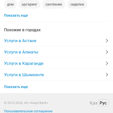
дом
шугаринг
сантехник
сиделки
Показать еще
квартиры в рассрочку
мебель на заказ
уколы на дому
вывоз мусора
кредиты
Похожие в городах
москитные сетки
ворота
Услуги в Астане
ремонт стиральных машин
диван
Услуги в Алматы
грузоперевозки газель
курсы массажа
Услуги в Караганде
манипулятор
реставрация мебели
прихожая
Услуги в Шымкенте
Услуги в Актобе
ремонт
компьютер
кухни
квартира
Показать еще
Услуги в Костанае
стяжка полов
дизайн
материнская плата
Қаз
Рус
© 2012-2026, АО «Kaspi Bank»
Услуги в Павлодаре
уборка квартир
забор
Пользовательское соглашение