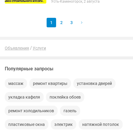
Усть-Каменогорск, 2 августа
изделия и.т.д. Продукты питания ТНП.
Перевозка 6 метровых изделий -
Имеются услуги...
1
2
3
Объявления
Услуги
Популярные запросы
массаж
ремонт квартиры
установка дверей
укладка кафеля
поклейка обоев
ремонт холодильников
газель
пластиковые окна
электрик
натяжной потолок