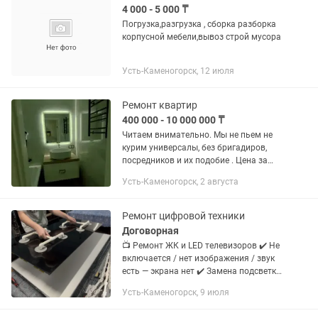
4 000 - 5 000 ₸
Погрузка,разгрузка , сборка разборка
корпусной мебели,вывоз строй мусора
Усть-Каменогорск, 12 июля
Ремонт квартир
400 000 - 10 000 000 ₸
Читаем внимательно. Мы не пьем не
курим универсалы, без бригадиров,
посредников и их подобие . Цена за
работу индивидуальны , по этому
Усть-Каменогорск, 2 августа
необходимо считать все виды работ
какие вами необходимо сделать...
Ремонт цифровой техники
Договорная
📺 Ремонт ЖК и LED телевизоров ✔️ Не
включается / нет изображения / звук
есть — экрана нет ✔️ Замена подсветки,
блоков питания, плат ✔️ Работаем с
Усть-Каменогорск, 9 июля
Samsung, LG, Sony, Philips, и другими
✅...