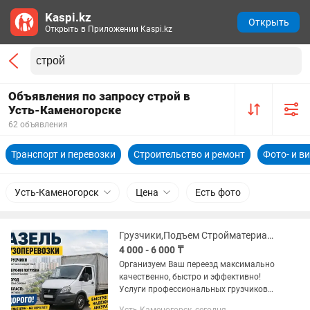
Kaspi.kz
Открыть
Открыть в Приложении Kaspi.kz
Объявления по запросу строй в
Усть-Каменогорске
62 объявления
Транспорт и перевозки
Строительство и ремонт
Фото- и в
Усть-Каменогорск
Цена
Есть фото
Грузчики,Подъем Стройматериалов,Вывоз строй-мусора, Газель с грузчиками
4 000 - 6 000 ₸
Организуем Ваш переезд максимально
качественно, быстро и эффективно!
Услуги профессиональных грузчиков
Бригада грузчиков для переезда. От