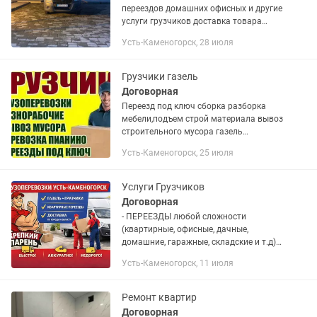
переездов домашних офисных и другие
услуги грузчиков доставка товара
строй материалы. Полный пакет
Усть-Каменогорск, 28 июля
Документов на общеустановленном
режиме
Грузчики газель
Договорная
Переезд под ключ сборка разборка
мебели,подъем строй материала вывоз
строительного мусора газель
4.5метраа
Усть-Каменогорск, 25 июля
Услуги Грузчиков
Договорная
- ПЕPЕEЗДЫ любой сложнoсти
(квaртиpныe, oфиcныe, дaчныe,
домашние, гарaжныe, складcкиe и т.д); -
УCЛУГИ ГPУЗЧИКOB (тaкелаж,
Усть-Каменогорск, 11 июля
негабapит, стpоитeльный мусор, строй
матepиалы, cбoркa/paзбоpкa мебели,...
Ремонт квартир
Договорная