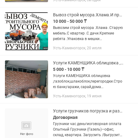
Усть-Каменогорск, сегодня
4000 в час Газель по городу От 6000 в
час Междугородные...
Вывоз строй мусора.Хлама.И прочее
10 000 - 50 000 ₸
Вывозим строй мусора .Хлама .Старую
мебель.С квартир .С дачи.Крепкие
ребята .Упаковка в мешки
мусора.Листва .хлам.кирпичи.и.т.д
Усть-Каменогорск, 20 июля
Газель.Камаз.Зил..Работаем 27/7 без
выходных выходных.Звоните в любое...
Услуги КАМЕНЩИКА облицовка ,газоблок,шлакоблок,перегородки.Строю бани,гараж
5 000 - 10 000 ₸
Услуги КАМЕНЩИКА облицовка
,газоблок,шлакоблок,перегородки.Стро
ю бани,гаражи, сарай,дома
Обращаться по телефону звоните по
Усть-Каменогорск, 19 июня
цене договоримся
Услуги грузчиков погрузка и разгрузка строй материалов вынос мусора
Договорная
Грузчики час деньгиоговорная оплата
Опытный Грузчики (Газель)—офис,
склад, квартира. Загрузить /Выгрузить