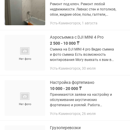
Ремонт под ключ. Ремонт любой
недвижимости. Левкас стен и потолков,
обои, жидкие обои, полы, галтели,
плинтуса и многое другое. Поможем с
Усть-Каменогорск, 1 августа
выбором строй материалов. Делаем
ремонтные работы любой...
Аэросъемка с DJI MINI 4 Pro
2 500 - 10 000 ₸
Съемка на DJI MINI 4 pro Видео съемка
и фото съемка Есть возможность
монтирования Могу выехать к вам в
любую точку города Видео или фото
Усть-Каменогорск, 30 июля
для ваших реклам,недвижимости или
строй объектов
Настройка фортепиано
10 000 - 20 000 ₸
Принимаются заявки на настройку и
обслуживание акустических
фортепиано и роялей. Работа
включает не только приведение
Усть-Каменогорск, 26 июля
инструмента в строй, но и
внимательную оценку его технического
состояния:...
Грузоперевозки