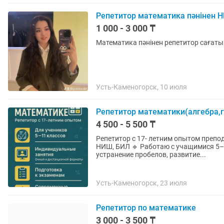
Репетитор математика пәнінен 
1 000 - 3 000 ₸
Математика пәнінен репетитор сағатына
Усть-Каменогорск, 10 июля
Репетитор математики(алгебра,
4 500 - 5 500 ₸
Репетитор с 17- летним опытом препо
НИШ, БИЛ 🔹 Работаю с учащимися 5–
устранение пробелов, развитие...
Усть-Каменогорск, 23 июля
Репетитор по математике
3 000 - 3 500 ₸