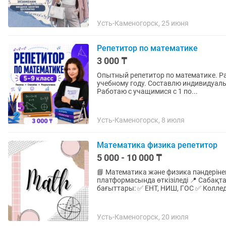
Усть-Каменогорск, 25 июня
Репетитор по математике
3 000 ₸
Опытный репетитор по математике. Ра
учебному году. Составлю индивидуал
Работаю с учащимися с 1 по...
Усть-Каменогорск, 8 июля
Математика физика репетитор
5 000 - 10 000 ₸
📘 Математика және физика пәндеріне
платформасында өткізіледі 📍 Сабақтар қазақ және орыс тілдерінде жүргізіледі Дайындық
бағыттары: ✅ ЕНТ, НИШ, ГОС ✅ Коллед
Усть-Каменогорск, 20 июля