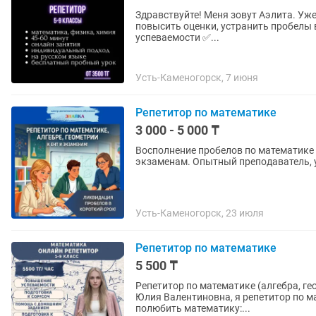
Здравствуйте! Меня зовут Аэлита. Уже более 5 лет работаю в сфере образования и помогаю
повысить оценки, устранить пробелы в знан
успеваемости ✅...
Усть-Каменогорск, 7 июня
Репетитор по математике
3 000 - 5 000 ₸
Восполнение пробелов по математике з
экзаменам. Опытный преподаватель, 
Усть-Каменогорск, 23 июля
Репетитор по математике
5 500 ₸
Репетитор по математике (алгебра, геометрия, стати
Юлия Валентиновна, я репетитор по 
полюбить математику:...