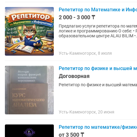
Репетитор по Математике и Инф
2 000 - 3 000 ₸
Предлагаю услуги репетитора по мате
логике и программированию О себе: • Работаю преподавателем по математике в
образовательном центре ALAU BILIM •.
Усть-Каменогорск, 8 июля
Репетитор по физике и высшей 
Договорная
Репетитор по физике и высшей матема
Усть-Каменогорск, 20 июня
Репетитор по математике/физике
от 3 500 ₸