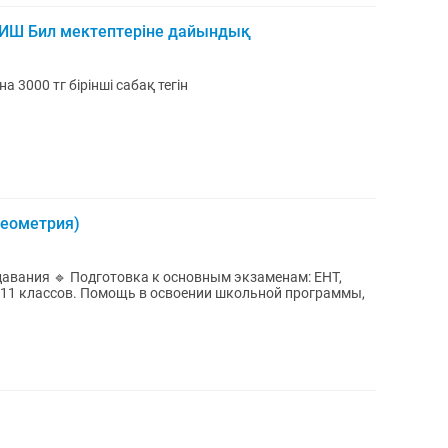
НИШ Бил мектептеріне дайындық
 3000 тг бірінші сабақ тегін
геометрия)
давания 🔹 Подготовка к основным экзаменам: ЕНТ,
11 классов. Помощь в освоении школьной программы,