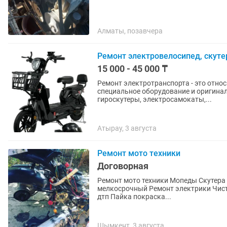
Алматы, позавчера
Ремонт электровелосипед, скуте
15 000 - 45 000 ₸
Ремонт электротранспорта - это отно
специальное оборудование и оригина
гироскутеры, электросамокаты,...
Атырау, 3 августа
Ремонт мото техники
Договорная
Ремонт мото техники Мопеды Скутера Мотоциклы Квадроциклы Ремонт двигателя Ремонт
мелкосрочный Ремонт электрики Чистка и регулировка карбюратора Восстановление после
дтп Пайка покраска...
Шымкент, 3 августа