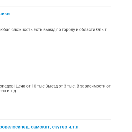
ники
зд по городу и области Опыт
педов! Цена от 10 тыс Выезд от 3 тыс. В зависимости от
ла и т.д
овелосипед, самокат, скутер и.т.п.