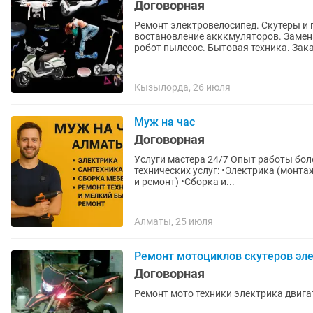
Договорная
Ремонт электровелосипед. Скутеры и 
востановление акккмуляторов. Замен
робот пылесос. Бытовая техника. Зака
Кызылорда, 26 июля
Муж на час
Договорная
Услуги мастера 24/7 Опыт работы более 3–4 лет. Выполняю широкий спектр бытовых и
технических услуг: •Электрика (монта
и ремонт) •Сборка и...
Алматы, 25 июля
Ремонт мотоциклов скутеров эл
Договорная
Ремонт мото техники электрика двиг