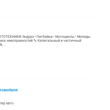
ОТЕХНИКИ Эндуро • Питбайки • Мотоциклы • Мопеды
,...
втомобиля
тер авто