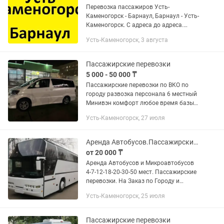
Перевозка пассажиров Усть-
Каменогорск - Барнаул, Барнаул - Усть-
Каменогорск. С адреса до адреса.
Расчет любой: Наличные; Перевод на
Усть-Каменогорск, 3 августа
счет или карту (РК или РФ); Тенге/
Рубль. Есть лицензия на перевозку...
Пассажирские перевозки
5 000 - 50 000 ₸
Пассажирские перевозки по ВКО по
городу развозка персонала 6 местный
Минивэн комфорт любое время базы
отдыха звоните пишите Новая
Усть-Каменогорск, 27 июля
Бухтарма,Голубой
залив,Заречье,Алтайские
Альпы,Нуртау,Сибинские...
Аренда Автобусов.Пассажирские перевозки. 18-20-50 мест.
от 20 000 ₸
Аренда Автобусов и Микроавтобусов
4-7-12-18-20-30-50 мест. Пассажирские
перевозки. На Заказ по Городу и
Межгород по РК и РФ. Выезд на базы
Усть-Каменогорск, 25 июля
отдыха. Предлагаю услуги по всем
направлениям. Форма оплаты...
Пассажирские перевозки