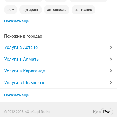
дом
шугаринг
автошкола
сантехник
Показать еще
сиделки
квартиры в рассрочку
мебель на заказ
уколы на дому
вывоз мусора
кредиты
Похожие в городах
москитные сетки
ворота
Услуги в Астане
ремонт стиральных машин
диван
Услуги в Алматы
грузоперевозки газель
курсы массажа
Услуги в Караганде
манипулятор
реставрация мебели
прихожая
Услуги в Шымкенте
Услуги в Актау
двери
ремонт
компьютер
кухни
Показать еще
Услуги в Костанае
квартира
стяжка полов
дизайн
Қаз
Рус
© 2012-2026, АО «Kaspi Bank»