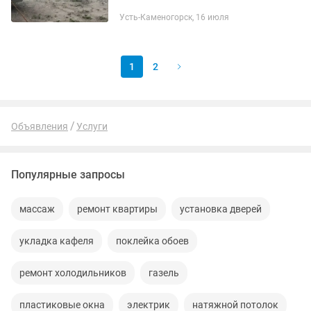
возможен вариант долгосрочной
Усть-Каменогорск, 16 июля
аренда , вахты , развозка сотрудников
на предприятия. 📕...
1
2
Объявления
Услуги
Популярные запросы
массаж
ремонт квартиры
установка дверей
укладка кафеля
поклейка обоев
ремонт холодильников
газель
пластиковые окна
электрик
натяжной потолок