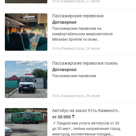
Усть-Каменогорск, 27 июля
и обратно свадьбы той итд.
Пассажирские перевозки
Договорная
Пассажирские перевозки на
комфортабельном микроавтобусе
Mersedes Sprenter по всем
направлениям РК и РФ. Коллективные
Усть-Каменогорск, 24 июля
выезды на базы отдыха, спортивные
мероприятия, свадьбы. Мягкие,
откидные сидения,...
Пассажирские перевозки газель
Договорная
Пассажирские перевозки
Усть-Каменогорск, 29 июля
Автобус на заказ Усть-Каменогорск аренда автобуса пассажирские перевозки
от 20 000 ₸
📌 Предлагаем услуги автобусов от 30
до 50 мест , любые направления город,
межгород, коллективные поездки,