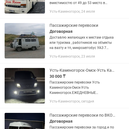
вместимостю от 49 до 53 место в
отличном состоянии, выдаём все
Усть-Каменогорск, 24 июля
необходимые документы АВР, счёт на
оплату, электронную счёт фактуру,
автобусы отличные с...
Пассажирские перевозки
Договорная
Доставлю желающих к местам отдыха
или туризма , работников на объекты
на вахту и тп, микроавтобус УАЗ 7
пассажирских мест
Усть-Каменогорск, 23 июля
Усть-Каменогорск-Омск-Усть Каменогорск Ежедневные Пассажирские перевозки
30 000 ₸
Пассажирские перевозки Усть
Каменогорск-Омск-Усть
Каменогорск.ЕЖЕДНЕВНЫЕ
РЕЙСЫ.САЛОН24/7 Работаем в данной
Усть-Каменогорск, сегодня
сфере на протяжении 10лет
Комфортные минивэны 5-6 мест, есть
легковые авто. Посылки,...
Пассажирские перевозки по ВКО и Казахстану
Договорная
Пассажирские перевозки за город и по