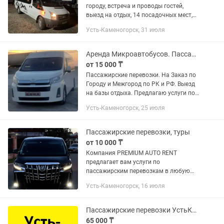
городу, встреча и проводы гостей,
выезд на отдых, 14 посадочных мест,
комфортабельные сиденья, в салоне
Усть-Каменогорск, 31 июля
отдельно установлены кондиционер и
печь что обеспечивает...
Аренда Микроавтобусов. Пассажирские перевозки. 12-18-20 мест.
от 15 000 ₸
Пассажирские перевозки. На Заказ по
Городу и Межгород по РК и РФ. Выезд
на базы отдыха. Предлагаю услуги по
всем направлениям. Форма оплаты
Усть-Каменогорск, 25 июля
любая. Пакет документов.
Пассажирские перевозки, туры
от 10 000 ₸
Компания PREMIUM AUTO RENT
предлагает вам услуги по
пассажирским перевозкам в любую
точку Казахстана. Туры по Восточному
Усть-Каменогорск, 16 июля
Казахстану такие как в КАТОН-
КАРАГАЙ, ПАНТОЛИЦЕБНИЦА ЖАНАТ,
РИДДЕР. В нашем...
Пассажирские перевозки УстьКаменогорск-Барнаул, Барнаул-УстьКаменогорск
65 000 ₸