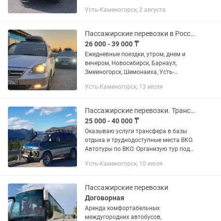
Организую летние туры под ключ.
Усть-Каменогорск, 2 августа
Трансфер на минивэне 4WD. Авто туры,
джиптуры по труднодоступным...
Пассажирские перевозки в Россию и Казахстан
26 000 - 39 000 ₸
Ежедневные поездки, утром, днем и
вечером, Новосибирск, Барнаул,
Змеиногорск, Шемонаиха, Усть-
каменогорск, Риддер, Алтай, Новая
Усть-Каменогорск, 13 июля
бухтарма. РОССИЯ ВРЕМЯ
ОТПРАВЛЕНИЯ: Новосибирск выезд в...
Пассажирские перевозки. Трансфер. Аренда авто с водителем. Автотуры
25 000 - 40 000 ₸
Оказываю услуги трансфера в базы
отдыха и труднодоступные места ВКО.
Автотуры по ВКО. Организую тур под
ключ катон рахманы, маркаколь,
Усть-Каменогорск, 10 июля
язевое, трансфер в окрестности
Риддера и т.д.. Авто митсубиси...
Пассажирские перевозки
Договорная
Аренда комфортабельных
междугородних автобусов,