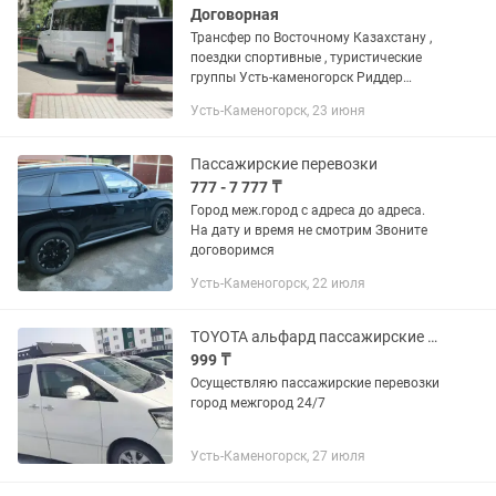
Договорная
Трансфер по Восточному Казахстану ,
поездки спортивные , туристические
группы Усть-каменогорск Риддер
Барнаул Новосибирск Лицензия
Усть-Каменогорск, 23 июня
22019746 на перевозки Любой способ
оплаты
Пассажирские перевозки
777 - 7 777 ₸
Город меж.город с адреса до адреса.
На дату и время не смотрим Звоните
договоримся
Усть-Каменогорск, 22 июля
TOYOTA альфард пассажирские перевозки город межгород
999 ₸
Осуществляю пассажирские перевозки
город межгород 24/7
Усть-Каменогорск, 27 июля