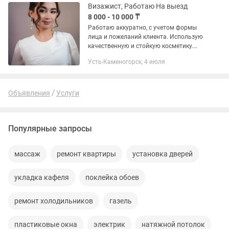
Качественная косметика ✔...
Визажист, Работаю На выезд
8 000 - 10 000 ₸
Работаю аккуратно, с учетом формы
лица и пожеланий клиента. Использую
качественную и стойкую косметику.
Услуги и цены: • Макияж — 8 000 тг •
Усть-Каменогорск, 4 июля
Свадебный макияж — 10 000 тг
Подходит для: —...
Объявления
Услуги
Популярные запросы
массаж
ремонт квартиры
установка дверей
укладка кафеля
поклейка обоев
ремонт холодильников
газель
пластиковые окна
электрик
натяжной потолок