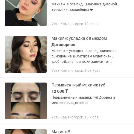
Макияж 💄все виды макияжа дневной ,
вечерний , свадебный ❤️
Усть-Каменогорск, 19 июня
Макияж укладка с выездом
Договорная
Макияж + укладка, локоны, прически с
выездом на ДОМУ!(вам будет очень
удобно)Цена прически зависит от
длины и густоты. Работа в 4 руки.
Усть-Каменогорск, 3 августа
Только Макияж 8 тысяч.
Перманентный макияж губ
12 000 ₸
Перманентный макияж губ ,бровей и
межресничка,стрелки
Усть-Каменогорск, 16 июля
Макияж!!