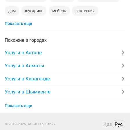
дом
шугаринг
мебель
сантехник
Показать еще
сиделки
ремонт мебели
квартиры в рассрочку
мебель на заказ
уколы на дому
вывоз мусора
Похожие в городах
москитные сетки
ворота
Услуги в Астане
ремонт стиральных машин
диван
Услуги в Алматы
грузоперевозки газель
манипулятор
Услуги в Караганде
реставрация мебели
прихожая
двери
Услуги в Шымкенте
Услуги в Актобе
ремонт
компьютер
кухни
квартира
Показать еще
Услуги в Актау
стяжка полов
дизайн
материнская плата
Қаз
Рус
© 2012-2026, АО «Kaspi Bank»