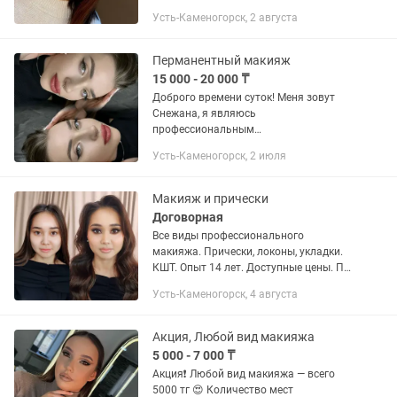
прическа/укладка) Быстро, красиво,
Усть-Каменогорск, 2 августа
стойко! Есть экспресс сборы за час в 4
руки. Так же могу записать...
Перманентный макияж
15 000 - 20 000 ₸
Доброго времени суток! Меня зовут
Снежана, я являюсь
профессиональным
дипломированным мастером
Усть-Каменогорск, 2 июля
перманентного макияжа. Помогают
подчеркнуть естественную красоту с
использованием качественных...
Макияж и прически
Договорная
Все виды профессионального
макияжа. Прически, локоны, укладки.
КШТ. Опыт 14 лет. Доступные цены. По
записи писать
Усть-Каменогорск, 4 августа
Акция, Любой вид макияжа
5 000 - 7 000 ₸
Акция❗️ Любой вид макияжа — всего
5000 тг 😍 Количество мест