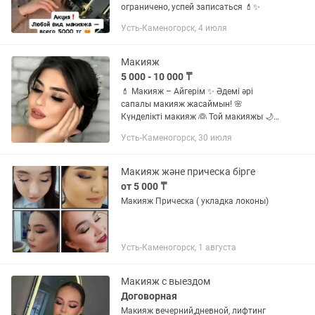
ограничено, успей записаться 💄✨
Усть-Каменогорск, 4 июля
Макияж
5 000 - 10 000 ₸
💄 Макияж – Айгерім ✨ Әдемі әрі
сапалы макияж жасаймын! 🌸
Күнделікті макияж 👰 Той макияжы 🌙
Кешкі макияж 📸 Фотосессияға макияж
Усть-Каменогорск, 30 июля
🎉 Ашылу құрметіне жеңілдік! 🔥
Барлық макияж түріне 20% СКИДКА!
📍...
Макияж және прическа бірге
от 5 000 ₸
Макияж Прическа ( укладка локоны)
Усть-Каменогорск, 1 августа
Макияж с выездом
Договорная
Макияж вечерний,дневной, лифтинг