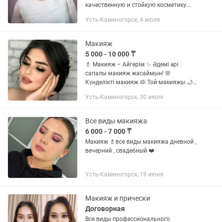
качественную и стойкую косметику.
Услуги и цены: • Макияж — 8 000 тг •
Усть-Каменогорск, 4 июля
Свадебный макияж — 10 000 тг
Подходит для: —...
Макияж
5 000 - 10 000 ₸
💄 Макияж – Айгерім ✨ Әдемі әрі
сапалы макияж жасаймын! 🌸
Күнделікті макияж 👰 Той макияжы 🌙
Кешкі макияж 📸 Фотосессияға макияж
Усть-Каменогорск, 30 июля
🎉 Ашылу құрметіне жеңілдік! 🔥
Барлық макияж түріне 20% СКИДКА!
📍...
Все виды макияжа
6 000 - 7 000 ₸
Макияж 💄все виды макияжа дневной ,
вечерний , свадебный ❤️
Усть-Каменогорск, 19 июня
Макияж и прически
Договорная
Все виды профессионального