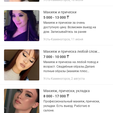
Усть-Каменогорск, 18 июля
Макияж и прически
5 000 - 13 000 ₸
Макияж и прически за очень
доступную цену. Возможен выезд на
дом. Записывайтесь за ранее
Усть-Каменогорск, 11 июня
Макияж и прическа любой сложности. Есть выезд. Работаю в салоне.
7 000 - 10 000 ₸
Макияж и прическа на любой повод и
возраст. Свадебные образы.Делаю
полные образы (макияж плюс
прическа/укладка) Быстро, красиво,
Усть-Каменогорск, 2 августа
стойко! Есть экспресс сборы за час в 4
руки. Так же могу записать...
Макияж, прически, укладка
8 000 - 17 000 ₸
Профессиональный макияж, прически,
укладки. Есть выезд. Работаю в
салоне.