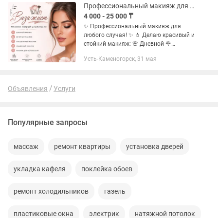
Профессиональный макияж для любого случая!
4 000 - 25 000 ₸
✨ Профессиональный макияж для
любого случая! ✨ 💄 Делаю красивый и
стойкий макияж: 🌸 Дневной 🌹
Вечерний 👰 Свадебный 📸 Для
Усть-Каменогорск, 31 мая
фотосессий и мероприятий ✔
Индивидуальный подход ✔
Качественная косметика ✔...
Объявления
Услуги
Популярные запросы
массаж
ремонт квартиры
установка дверей
укладка кафеля
поклейка обоев
ремонт холодильников
газель
пластиковые окна
электрик
натяжной потолок