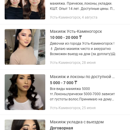
макияжа. Прически, локоны, укладки.
КШТ. Опыт 14 лет. Доступные цены. По
записи писать
Усть-Каменогорск, 4 августа
Макияж Усть-Каменогорск
10 000 - 20 000 ₸
Девочки из города Усть-Каменогорск !
💄 Делаю макияж чисто и аккуратно
Возможен выезд на дом (за доплату)🤗
Усть-Каменогорск, 28 июня
Макияж и локоны по доступной цене
5 000 - 7 000 ₸
Все виды макияжа 5000
тг.Локоны,прически 5000-7000 зависит
от густоты волос.Принимаю на дому
район КШТ выезд есть.
Усть-Каменогорск, 25 июня
Макияж укладка с выездом
Договорная