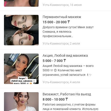
Усть-Каменогорск, 16 июня
Перманентный макияж
15 000 - 20 000 ₸
Доброго времени суток! Меня зовут
Снежана, я являюсь
профессиональным
дипломированным мастером
Усть-Каменогорск, 2 июля
перманентного макияжа. Помогают
подчеркнуть естественную красоту с
использованием качественных...
Акция, Любой вид макияжа
5 000 - 7 000 ₸
Акция❗️ Любой вид макияжа — всего
5000 тг 😍 Количество мест
ограничено, успей записаться 💄✨
Усть-Каменогорск, 4 июля
Визажист, Работаю На выезд
8 000 - 10 000 ₸
Работаю аккуратно, с учетом формы
лица и пожеланий клиента. Использую