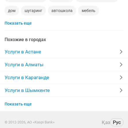
дом
шугаринг
автошкола
мебель
Показать еще
сантехник
сиделки
квартиры в рассрочку
мебель на заказ
уколы на дому
вывоз мусора
Похожие в городах
москитные сетки
ворота
Услуги в Астане
ремонт стиральных машин
диван
Услуги в Алматы
грузоперевозки газель
курсы массажа
Услуги в Караганде
манипулятор
реставрация мебели
прихожая
Услуги в Шымкенте
Услуги в Актобе
двери
ремонт
компьютер
кухни
Показать еще
Услуги в Актау
квартира
стяжка полов
дизайн
Қаз
Рус
© 2012-2026, АО «Kaspi Bank»