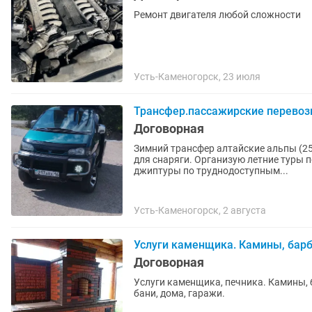
Ремонт двигателя любой сложности
Усть-Каменогорск, 23 июля
Трансфер.пассажирские перевоз
Договорная
Зимний трансфер алтайские альпы (250
для снаряги. Организую летние туры п
джиптуры по труднодоступным...
Усть-Каменогорск, 2 августа
Услуги каменщика. Камины, барб
Договорная
Услуги каменщика, печника. Камины,
бани, дома, гаражи.