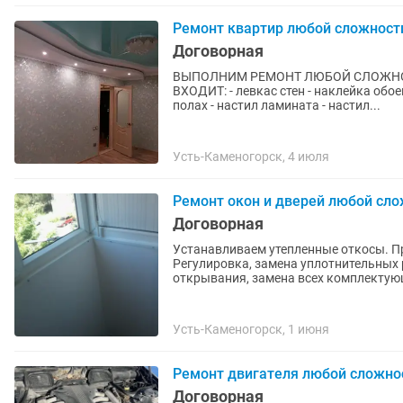
Ремонт квартир любой сложност
Договорная
ВЫПОЛНИМ РЕМОНТ ЛЮБОЙ СЛОЖНОС
ВХОДИТ: - левкас стен - наклейка обоев - покраска - выравнивание полов - устранение скрипа в
полах - настил ламината - настил...
Усть-Каменогорск, 4 июля
Ремонт окон и дверей любой сло
Договорная
Устанавливаем утепленные откосы. П
Регулировка, замена уплотнительных 
открывания, замена всех комплектующ
Усть-Каменогорск, 1 июня
Ремонт двигателя любой сложно
Договорная