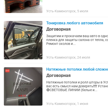
Усть-Каменогорск, 5 июля
Тонировка любого автомобиля
Договорная
Защитим и прокачаем ваш авто в одном месте: 1. Тонировка любой сложнос
пленка для защиты салона от тепла, со
Ремонт сколов и...
Усть-Каменогорск, 24 июля
Натяжные потолки любой сложн
Договорная
Натяжные потолки и ролл шторы в Усть - Каменог
вас есть смысл нам доверять❗❗❗ Установим Трендовые натяжные потолки любой сложности
🔴СВЕТОВЫЕ ЛИНИИ (белые и...
Усть-Каменогорск, 1 июня