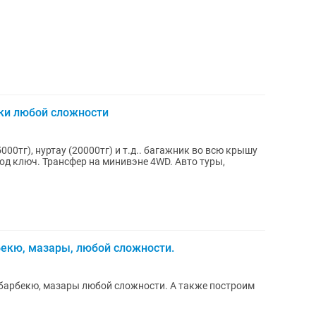
ки любой сложности
00тг), нуртау (20000тг) и т.д.. багажник во всю крышу
од ключ. Трансфер на минивэне 4WD. Авто туры,
екю, мазары, любой сложности.
 барбекю, мазары любой сложности. А также построим