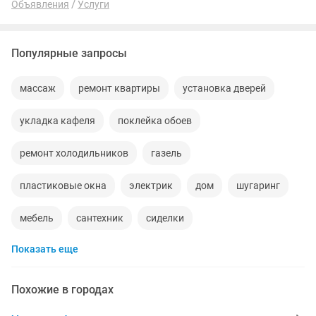
Объявления
Услуги
Популярные запросы
массаж
ремонт квартиры
установка дверей
укладка кафеля
поклейка обоев
ремонт холодильников
газель
пластиковые окна
электрик
дом
шугаринг
мебель
сантехник
сиделки
Показать еще
квартиры в рассрочку
мебель на заказ
установка кондиционеров
уколы на дому
Похожие в городах
вывоз мусора
кредиты
москитные сетки