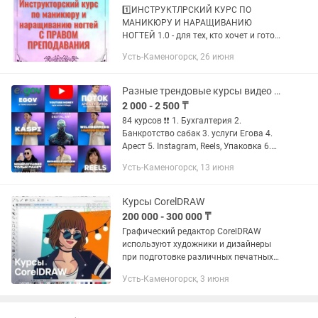
1️⃣ИНСТРУКТЛРСКИЙ КУРС ПО
МАНИКЮРУ И НАРАЩИВАНИЮ
НОГТЕЙ 1.0 - для тех, кто хочет и готов
обучать МАСТЕРОВ;
Усть-Каменогорск, 26 июня
2️⃣ИНСТРУКТЛРСКИЙ КУРС ПО
МАНИКЮРУ И НАРАЩИВАНИЮ
НОГТЕЙ 2.0 -для тех, кто хочет и готов...
Разные трендовые курсы видео курсы на МИЛЛИОН
2 000 - 2 500 ₸
84 курсов ❗❗ 1. Бухгалтерия 2.
Банкротство сабак 3. услуги Егова 4.
Арест 5. Instagram, Reels, Упаковка 6.
Kaspі уроки от 0 Айкерим Шахман 7.
Усть-Каменогорск, 13 июня
NFT 8.Р2Р арбитраж Эрдаулет
Мукхамади. 9. Р2Р...
Курсы CorelDRAW
200 000 - 300 000 ₸
Графический редактор CorelDRAW
используют художники и дизайнеры
при подготовке различных печатных
изданий: буклетов, календарей,
Усть-Каменогорск, 3 июня
иллюстраций для книг, плакатов,
открыток, билетов, визиток и т.п....