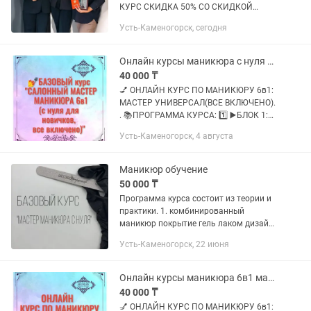
КУРС СКИДКА 50% СО СКИДКОЙ
ВСЕГО 60.000 - за 4 дня курса
Усть-Каменогорск, сегодня
предзапись учеников идёт. Даты курса
по предзаписи август 16-17-18-19. Мест
уже...
Онлайн курсы маникюра с нуля для новичков 6в1 все включено
40 000 ₸
💅 ОНЛАЙН КУРС ПО МАНИКЮРУ 6в1:
МАСТЕР УНИВЕРСАЛ(ВСЕ ВКЛЮЧЕНО).
. 📚ПРОГРАММА КУРСА: 1️⃣ ▶️БЛОК 1:
«ОСНОВЫ МАНИКЮРА» . 2️⃣ ▶️БЛОК 2:
Усть-Каменогорск, 4 августа
«КОМБИНИРОВАННЫЙ И
АППАРАТНЫЙ МАНИКЮР». 3️⃣ ▶️БЛОК
3: «ДИЗАЙНЫ НА...
Маникюр обучение
50 000 ₸
Программа курса состоит из теории и
практики. 1. комбинированный
маникюр покрытие гель лаком дизайн
укрепление и выравнивание ногтевой
Усть-Каменогорск, 22 июня
пластины гелем, базой, акрилом,
акригелем Наращивание ногтей...
Онлайн курсы маникюра 6в1 мастер универсал(все включено)
40 000 ₸
💅 ОНЛАЙН КУРС ПО МАНИКЮРУ 6в1: