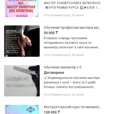
МАСТЕР УНИВЕРСАЛ(ВСЕ ВКЛЮЧЕНО).
. 📚ПРОГРАММА КУРСА: 1️⃣ ▶️БЛОК 1:
«ОСНОВЫ МАНИКЮРА» . 2️⃣ ▶️БЛОК 2:
Усть-Каменогорск, 26 июня
«КОМБИНИРОВАННЫЙ И
АППАРАТНЫЙ МАНИКЮР». 3️⃣ ▶️БЛОК
3: «ДИЗАЙНЫ НА...
Обучение профессии мастера маникюра
50 000 ₸
В первую очередь программа
пятидневного базового курса по
маникюру включает в себя изучение
аппаратного и комбинированного
Усть-Каменогорск, 30 июня
маникюра. Это самые популярные
техники, которыми обязательно
должен владеть...
Обучение маникюр с 0
Договорная
💅 Индивидуальное обучение мастера
маникюра с нуля — всего за 5 дней!
Хочешь освоить востребованную
профессию и начать зарабатывать?
Усть-Каменогорск, 26 июня
Стартуй уже сейчас! 📘 Программа
курса: 1 день — теория:...
Инструкторский курс по маникюру и наращиванию ногтей С ПРАВОМ ПРЕПОДАВАНИЯ
150 000 ₸