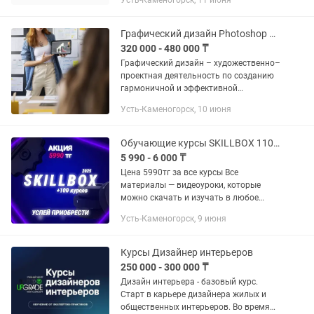
Усть-Каменогорск, 11 июня
Авторассылка , Заработок на заданиях
И еще куча всего В...
Графический дизайн Photoshop и CorelDRAW
320 000 - 480 000 ₸
Графический дизайн – художественно–
проектная деятельность по созданию
гармоничной и эффективной
визуально–коммуникативной среды.
Усть-Каменогорск, 10 июня
Курс графического дизайна состоит из
тем: 1. Типографика, шрифты,...
Обучающие курсы SKILLBOX 110 курсов в комплекте
5 990 - 6 000 ₸
Цена 5990тг за все курсы Все
материалы — видеоуроки, которые
можно скачать и изучать в любое
время. Доступ остается навсегда и без
Усть-Каменогорск, 9 июня
ограничений! Подробные видеоуроки с
практическими заданиями и...
Курсы Дизайнер интерьеров
250 000 - 300 000 ₸
Дизайн интерьера - базовый курс.
Старт в карьере дизайнера жилых и
общественных интерьеров. Во время