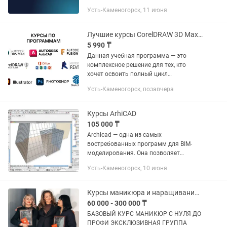
обучения вы получите как
Усть-Каменогорск, 11 июня
теоретические знания, так и
практические навыки: освоите
композицию,...
Лучшие курсы CorelDRAW 3D Max Revit AutoCAD Photoshop Illustrator Fusion 3
5 990 ₸
Данная учебная программа — это
комплексное решение для тех, кто
хочет освоить полный цикл
проектирования: от быстрой идеи и
Усть-Каменогорск, позавчера
чертежа до фотореалистичной
визуализации и промышленного
производства. Все...
Курсы ArhiCAD
105 000 ₸
Archicad — одна из самых
востребованных программ для BIM-
моделирования. Она позволяет
создавать чертежи и визуализации
Усть-Каменогорск, 10 июня
реальных объектов — зданий,
инженерных сетей, ландшафтов
и мебели. Специалисты...
Курсы маникюра и наращивания ногтей
60 000 - 300 000 ₸
БАЗОВЫЙ КУРС МАНИКЮР С НУЛЯ ДО
ПРОФИ ЭКСКЛЮЗИВНАЯ ГРУППА