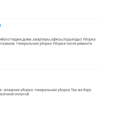
в
ий(коттеджи,дома ,квартиры,офисы,подъезды) Уборка
рка после ремонта
: -влажная уборка -генеральная уборка Так же беру
месячной оплатой