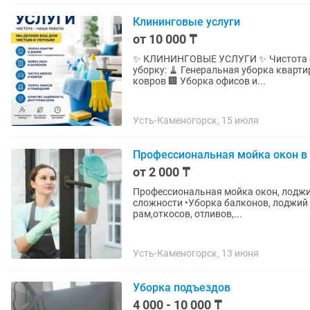
Клининговые услуги
от 10 000 ₸
✨ КЛИНИНГОВЫЕ УСЛУГИ ✨ Чистота без лишних хлопот! Предлагаем профессиональную
уборку: 🧹 Генеральная уборка кварти
ковров 🏢 Уборка офисов и...
Усть-Каменогорск, 15 июля
Профессиональная мойка окон в 
от 2 000 ₸
Профессиональная мойка окон, лоджий и балконов ☀️ Наши у
сложности •Уборка балконов, лоджий , панорамных окон и лоджий •Обработка и очищение
рам,откосов, отливов,...
Усть-Каменогорск, 13 июня
Уборка подъездов
4 000 - 10 000 ₸