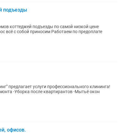
й подъезды
омов коттеджей подъезды по самой низкой цене
с всё с собой приносим Работаем по предоплате
нг" предлагает услуги профессионального клининга!
емонта -Уборка после квартирантов -Мытьё окон
й, офисов.