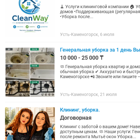
🧹 Услуги клининговой компании 🏠 Уборка жилых помещений •Генеральная уборка квартир и
домов •Поддерживающая (регулярная)
•Уборка после...
Усть-Каменогорск, 6 июля
Генеральная уборка за 1 день В
10 000 - 25 000 ₸
🧼 Генеральная уборка квартир и домо
обычная уборка ✔ Аккуратно и быстро
Каменогорске 📲 Звоните или пишите 
Усть-Каменогорск, 21 июля
Клининг, уборка.
Договорная
Клининг с заботой о вашем доме! Наведём идеальную чистоту быстро, качественно и по
доступным ценам. 🧼 Наши услуги: Генеральная уборка Поддерживающая уборка Уборка
после ремонта Мытьё окон Уборка...