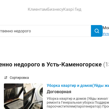
Клиентам
Бизнесу
Kaspi Гид
Мой
Уст
енно недорого в Усть-Каменогорске
(1
Сортировка
Уборка квартир и домов(Уйды жи
Договорная
Уборка квартир и домов (Уйды жинап 
ремонта Генеральная уборка Поддерживающая уборка(Влажная) Уборка с
пароочистителем(парогенератор) Про