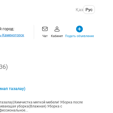
Қаз
Рус
 город:
ь-Каменогорск
Чат
Кабинет
Подать объявление
36)
нап тазалау)
тазалау)Химчистка мягкой мебели! Уборка после
фессиональное...