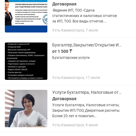
Договорная
-Ведение ИП, ТОО -Сдача
статистических и налоговых отчетов
за ИП, ТОО. Все виды отчетов.
-регистрация эл.трудовых договоров;
Усть-Каменогорск, 7 июля
-Работа с ЭСФ, СНТ, оформление
импорта -оплата налогов за ИП и
работников...
Бухгалтер,Закрытие/Открытие ИП,Отчеты ИП,Арест,График,Постановка на землю
от 1 500 ₸
Бухгалтерские услуги
Усть-Каменогорск, 17 июля
Услуги бухгалтера, Налоговые отчеты, Закрытие ИП/ТОО, Декретные расчеты.
Договорная
Услуги бухгалтера, Налоговые отчеты,
Закрытие ИП/ТОО, Декретные расчеты.
Более 20 лет я помогаю
предпринимателям навести порядок в
Усть-Каменогорск, 9 июня
бухгалтерии, предоставляя полный
спектр услуг для ТОО и ИП. Почему...