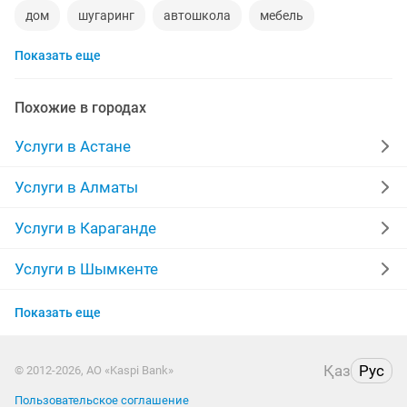
дом
шугаринг
автошкола
мебель
Показать еще
сантехник
сиделки
ремонт мебели
квартиры в рассрочку
мебель на заказ
Похожие в городах
уколы на дому
вывоз мусора
москитные сетки
Услуги в Астане
ворота
ремонт стиральных машин
диван
Услуги в Алматы
грузоперевозки газель
курсы массажа
Услуги в Караганде
манипулятор
реставрация мебели
прихожая
Услуги в Шымкенте
Услуги в Актобе
двери
ремонт
компьютер
кухни
Показать еще
Услуги в Актау
квартира
стяжка полов
дизайн
Қаз
Рус
© 2012-2026, АО «Kaspi Bank»
Услуги в Костанае
Пользовательское соглашение