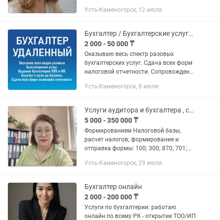
налоговый консультант и 👩💼
Усть-Каменогорск, 12 июля
руководитель Агентства "Бухгалтер-
Сервис" с опытом более 10 лет. 🧾 Мы...
Бухгалтер / Бухгалтерские услуги. Консультация по телефону в режиме 16/7
2 000 - 50 000 ₸
Оказываю весь спектр разовых
бухгалтерских услуг. Сдача всех форм
налоговой отчетности. Сопровождение
бухгалтерии ТОО и ИП удаленно.
Усть-Каменогорск, 8 июля
Бухучет с нуля до баланса. Цена за
услуги договорная, зависит от...
Услуги аудитора и бухгалтера , сдача отчётов опыт 25 лет
5 000 - 350 000 ₸
Формированием Налоговой базы,
расчет налогов; формирование и
отправка формы: 100; 300; 870; 701;
200; 220; 910 - Правильно рассчитаю
Усть-Каменогорск, 29 июля
НДС ,законные вычеты, - Расчеты
платы,компенсации;начисление...
Бухгалтер онлайн
2 000 - 200 000 ₸
Услуги по бухгалтерии: работаю
онлайн по всему РК - открытие ТОО/ИП