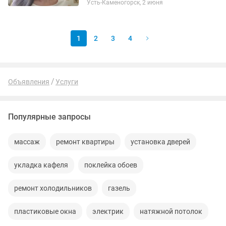
Усть-Каменогорск, 2 июня
курса выдаётся сертификат. Можно
приобрести материалы...
1
2
3
4
Объявления
Услуги
Популярные запросы
массаж
ремонт квартиры
установка дверей
укладка кафеля
поклейка обоев
ремонт холодильников
газель
пластиковые окна
электрик
натяжной потолок