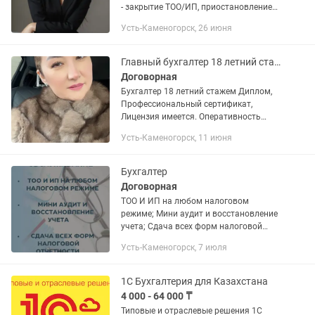
- закрытие ТОО/ИП, приостановление
деятельности - полное ведение/
Усть-Каменогорск, 26 июня
сопровождение бизнеса - расчет
зарплатных налогов,...
Главный бухгалтер 18 летний стажем ищет работа/оказывает Бухгалтер услуги.
Договорная
Бухгалтер 18 летний стажем Диплом,
Профессиональный сертификат,
Лицензия имеется. Оперативность
работы, аккуратность, надежность,
Усть-Каменогорск, 11 июня
конфиденциальность гарантировано
Бухгалтер
Договорная
ТОО И ИП на любом налоговом
режиме; Мини аудит и восстановление
учета; Сдача всех форм налоговой
отчетности; Открытие и ликвидация
Усть-Каменогорск, 7 июля
ИП, ТОО
1С Бухгалтерия для Казахстана
4 000 - 64 000 ₸
Типовые и отраслевые решения 1С