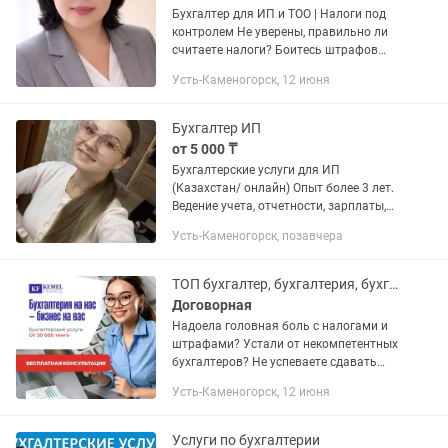
Бухгалтер для ИП и ТОО | Налоги под
контролем Не уверены, правильно ли
считаете налоги? Боитесь штрафов
или пропустить отчет? Возьму на
Усть-Каменогорск, 12 июня
ведение бухгалтерии ИП и ТОО
(упрощенный режим, ОУР). ✔ Сдаю...
Бухгалтер ИП
от 5 000 ₸
Бухгалтерские услуги для ИП
(Казахстан/ онлайн) Опыт более 3 лет.
Ведение учета, отчетности, зарплаты,
кадров. Работа в 1С:8.3, ЭСФ, СНТ,
Усть-Каменогорск, позавчера
импорт/экспорт, ТИС, Розничный
налог. 💼 Разовые услуги: • 910...
ТОП бухгалтер, бухгалтерия, бухгалтерские услуги Усть-Каменогорск
Договорная
Надоела головная боль с налогами и
штрафами? Устали от некомпетентных
бухгалтеров? Не успеваете сдавать
отчетность вовремя? Постоянно
Усть-Каменогорск, 12 июня
боитесь проверок от КГД? Не знаете,
как оптимизировать налоги и...
Услуги по бухгалтерии