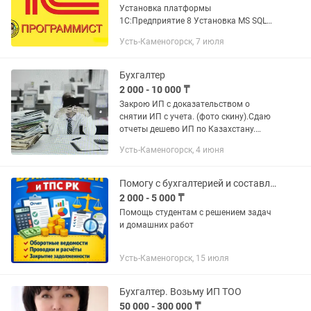
Установка платформы
1С:Предприятие 8 Установка MS SQL
Server для 1С (под ключ) Обновление
Усть-Каменогорск, 7 июля
всех типовых конфигураций 1С
Переход с Базовой на ПРОФ версию 1С
Настройка...
Бухгалтер
2 000 - 10 000 ₸
Закрою ИП с доказательством о
снятии ИП с учета. (фото скину).Сдаю
отчеты дешево ИП по Казахстану.
Снятие ареста счета ИП,ТОО, при
Усть-Каменогорск, 4 июня
разных ситуациях. Закрытие ИП от
5000тн Предлагаю услуги грамотное...
Помогу с бухгалтерией и составлением таблиц по ТПС
2 000 - 5 000 ₸
Помощь студентам с решением задач
и домашних работ
Усть-Каменогорск, 15 июля
Бухгалтер. Возьму ИП ТОО
50 000 - 300 000 ₸