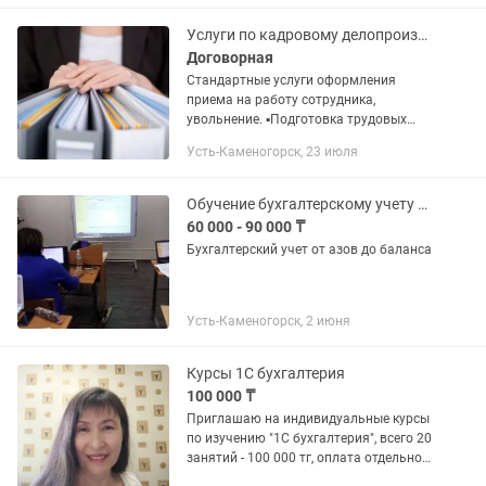
обучения вы сможете...
Услуги по кадровому делопроизводству , бухгалтера по заработной плате.
Договорная
Стандартные услуги оформления
приема на работу сотрудника,
увольнение. ▪︎Подготовка трудовых
договоров, доп.соглашений
Усть-Каменогорск, 23 июля
▪︎разработка шаблонов должностных
инструкций ▪︎разработка личных
карточек по...
Обучение бухгалтерскому учету и компьютерной бухгалтерии 1-С
60 000 - 90 000 ₸
Бухгалтерский учет от азов до баланса
Усть-Каменогорск, 2 июня
Курсы 1С бухгалтерия
100 000 ₸
Приглашаю на индивидуальные курсы
по изучению "1С бухгалтерия", всего 20
занятий - 100 000 тг, оплата отдельно
за каждое занятие. По окончании