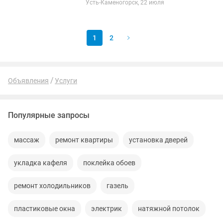
Усть-Каменогорск, 22 июля
работы,покраска
крыш,фасадов,обшивка сайдингом и
утепление
1
2
Объявления
Услуги
Популярные запросы
массаж
ремонт квартиры
установка дверей
укладка кафеля
поклейка обоев
ремонт холодильников
газель
пластиковые окна
электрик
натяжной потолок