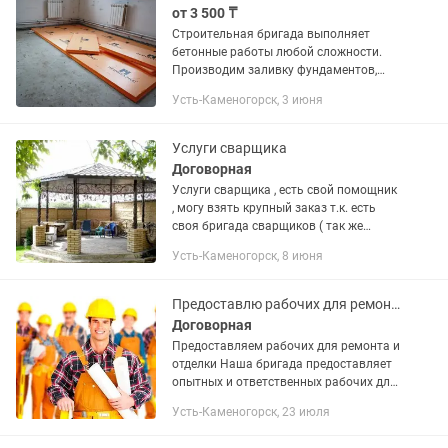
от 3 500 ₸
Строительная бригада выполняет
бетонные работы любой сложности.
Производим заливку фундаментов,
площадок, отмосток, дорожек,
Усть-Каменогорск, 3 июня
перекрытий и других бетонных
конструкций. Выполняем устройство...
Услуги сварщика
Договорная
Услуги сварщика , есть свой помощник
, могу взять крупный заказ т.к. есть
своя бригада сварщиков ( так же
занимаемся кровельными работами ,
Усть-Каменогорск, 8 июня
отделочными и всеми строительными
работами)
Предоставлю рабочих для ремонта и отделки
Договорная
Предоставляем рабочих для ремонта и
отделки Наша бригада предоставляет
опытных и ответственных рабочих для
любых ремонтных и строительных
Усть-Каменогорск, 23 июля
работ в Усть-Каменогорске и...