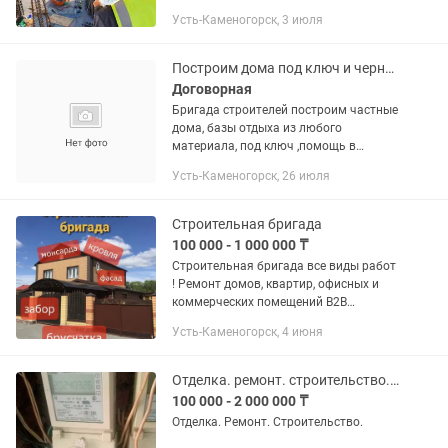
зданий и сооружений • Монтаж
Усть-Каменогорск, 3 июля
металлоконструкций • Модульные
здания, бытовки • Ремонт и отделка...
Построим дома под ключ и черновом варианте, базы отдыха.
Договорная
Бригада строителей построим частные
дома, базы отдыха из любого
материала, под ключ ,помощь в
сопровождении документов.
Усть-Каменогорск, 26 июля
Строительная бригада
100 000 - 1 000 000 ₸
Строительная бригада все виды работ
! Ремонт домов, квартир, офисных и
коммерческих помещений B2B
Сварочные работы,металоконструкции
Усть-Каменогорск, 4 июня
отопление. -Ремонт
кровли,мансардные помещения,
металочерепица,...
Отделка. ремонт. строительство. Бригада выполняет все виды отделочных работ
100 000 - 2 000 000 ₸
Отделка. Ремонт. Строительство.