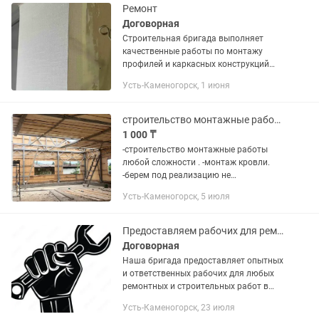
Ремонт
Договорная
Строительная бригада выполняет
качественные работы по монтажу
профилей и каркасных конструкций
любой сложности. Производим
Усть-Каменогорск, 1 июня
обшивку стен и потолков
гипсокартоном, монтаж перегородок,
подготовку...
строительство монтажные работы
1 000 ₸
-строительство монтажные работы
любой сложности . -монтаж кровли.
-берем под реализацию не
стандартный проекты. -монтаж и
Усть-Каменогорск, 5 июля
изготовление металлоконструкций,
беседок, навесов. В сфере более 6 лет
Цех и...
Предоставляем рабочих для ремонта и отделки
Договорная
Наша бригада предоставляет опытных
и ответственных рабочих для любых
ремонтных и строительных работ в
Усть-Каменогорске и области.
Усть-Каменогорск, 23 июля
Выполняем: •штукатурка, шпаклевка,