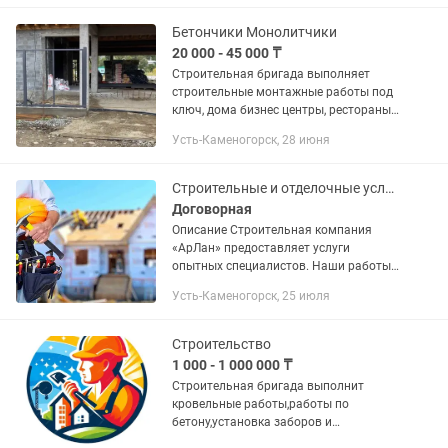
покраска; •укладка плитки,...
Бетончики Монолитчики
20 000 - 45 000 ₸
Строительная бригада выполняет
строительные монтажные работы под
ключ, дома бизнес центры, рестораны
и т д.
Усть-Каменогорск, 28 июня
Строительные и отделочные услуги
Договорная
Описание Строительная компания
«АрЛан» предоставляет услуги
опытных специалистов. Наши работы:
• Отделочные работы •Бетонно-
Усть-Каменогорск, 25 июля
монолитные работы • Сварочные
работы любой сложности •Кладка •...
Строительство
1 000 - 1 000 000 ₸
Строительная бригада выполнит
кровельные работы,работы по
бетону,установка заборов и
навесов,сантехнические