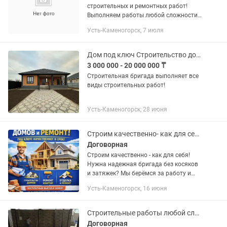
строительных и ремонтных работ!
Выполняем работы любой сложности
качественно, в срок и по доступным
Усть-Каменогорск, 7 июля
ценам. Наши услуги: • Строительство
домов, бань, гаражей, беседок...
Дом под ключ Строительство домов под ключ!
3 000 000 - 20 000 000 ₸
Строительная бригада выполняет все
виды строительных работ!
Усть-Каменогорск, 28 июня
Строим качественно- как для себя! Сапалы әрі жылдам. Бағасын келісеміз!
Договорная
Строим качественно - как для себя!
Нужна надежная бригада без косяков
и затяжек? Мы берёмся за работу и
доводим до результата! Сізге сенімді,
Усть-Каменогорск, 16 июня
уақыт созбайтын құрылыс бригадасы
керек пе? Біз жұмысты...
Строительные работы любой сложности
Договорная