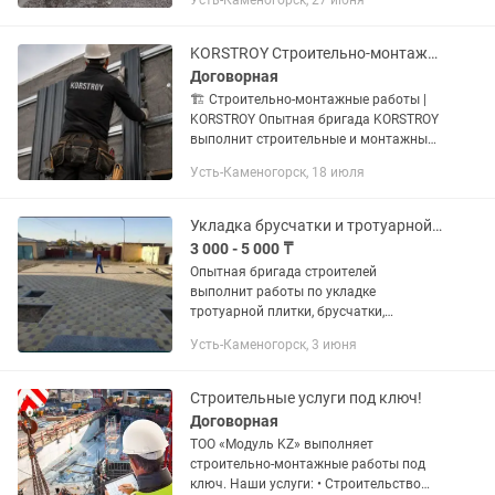
Усть-Каменогорск, 27 июня
(сайдинг,металлопрофиль,
керамогранит) Установка заборов,
ограждений любой сложности
KORSTROY Строительно-монтажные работы любой сложности. Усть-Каменогорск
Бетонные...
Договорная
🏗️ Строительно-монтажные работы |
KORSTROY Опытная бригада KORSTROY
выполнит строительные и монтажные
работы любой сложности качественно,
Усть-Каменогорск, 18 июля
аккуратно и в оговоренные сроки.
Наши услуги: ✅ Кровельные...
Укладка брусчатки и тротуарной плитки
3 000 - 5 000 ₸
Опытная бригада строителей
выполнит работы по укладке
тротуарной плитки, брусчатки,
бордюры и поребрики , выезд в районы
Усть-Каменогорск, 3 июня
замеры бесплатно. Звоните пишите
ответим на все ваши вопросы.
Строительные услуги под ключ!
Договорная
ТОО «Модуль KZ» выполняет
строительно-монтажные работы под
ключ. Наши услуги: • Строительство