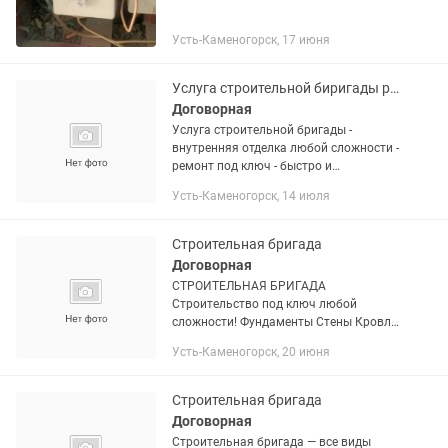
Усть-Каменогорск, 17 июня
Услуга строительной биригады ремонт отделка
Договорная
Услуга строительной бригады -
внутренняя отделка любой сложности -
ремонт под ключ - быстро и
качественно - сдача в срок Звоните по
Усть-Каменогорск, 14 июля
номеру телефона
Строительная бригада
Договорная
СТРОИТЕЛЬНАЯ БРИГАДА
Строительство под ключ любой
сложности! Фундаменты Стены Кровля
Фасадные работы
Усть-Каменогорск, 20 июня
Металлоконструкции (ангары, боксы)
Внутренний ремонт Более 7 лет опыта
Работаем с...
Строительная бригада
Договорная
Строительная бригада — все виды