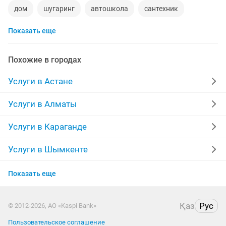
дом
шугаринг
автошкола
сантехник
Показать еще
сиделки
квартиры в рассрочку
мебель на заказ
установка кондиционеров
уколы на дому
Похожие в городах
вывоз мусора
москитные сетки
ворота
Услуги в Астане
ремонт стиральных машин
диван
Услуги в Алматы
грузоперевозки газель
курсы массажа
Услуги в Караганде
манипулятор
реставрация мебели
прихожая
Услуги в Шымкенте
Услуги в Актобе
двери
ремонт
компьютер
кухни
Показать еще
Услуги в Костанае
квартира
стяжка полов
дизайн
Қаз
Рус
© 2012-2026, АО «Kaspi Bank»
Услуги в Уральске
уборка квартир
Пользовательское соглашение