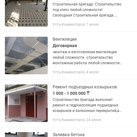
Строительная бригада. Строительство
под ключ любой сложности!
Свободная Строительная бригада.
СТРОИТЕЛЬСТВО ДОМА.
Усть-Каменогорск, 7 июня
Фундаментные работы. Возведение
стен. Монтаж перекрытий.
Устройство...
Вентиляция
Договорная
-монтаж и изготовление вентиляции
любой сложности. -строительство
монтажные работы любой сложности .
-монтаж кровли. -берем под
Усть-Каменогорск, 4 июля
реализацию не стандартный проекты.
-монтаж и изготовление...
Ремонт подъездных козырьков
1 000 - 1 000 000 ₸
Строительство бригада выполнит
ремонт и гидроизоляция подъездных
козырьков и балконных перекрытий,а
также комплексный ремонт подьездов,
Усть-Каменогорск, 24 июня
(оплата нал/безнал.
Заливка бетона