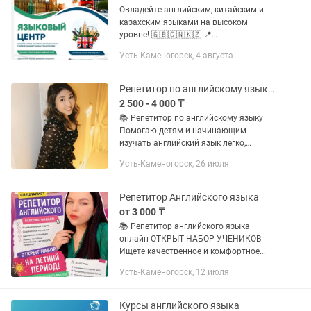
Овладейте английским, китайским и
казахским языками на высоком
уровне! 🇬🇧🇨🇳🇰🇿 📍
Лингвистический центр Leader Group
Усть-Каменогорск, 4 августа
приглашает детей, школьников,
студентов и взрослых на качественные
языковые курсы...
Репетитор по английскому языку онлайн /оффлайн
2 500 - 4 000 ₸
📚 Репетитор по английскому языку
Помогаю детям и начинающим
изучать английский язык легко,
спокойно и без страха ошибок ✨ 🔹
Усть-Каменогорск, 26 июля
Помощь с: — школьной программой —
домашними заданиями —
грамматикой —...
Репетитор Английского языка
от 3 000 ₸
📚 Репетитор английского языка
онлайн ОТКРЫТ НАБОР УЧЕНИКОВ
Ищете качественное и комфортное
обучение английскому? Я помогу вам
Усть-Каменогорск, 12 июля
или вашему ребёнку заговорить
уверенно и без страха ✨ 👩🎓...
Курсы английского языка