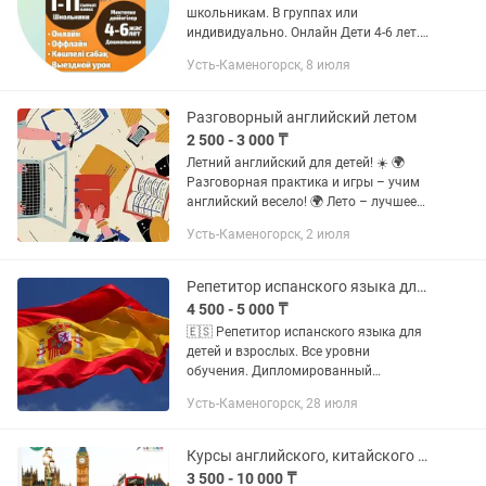
школьникам. В группах или
индивидуально. Онлайн Дети 4-6 лет.
Школьники 1-11 кл. Результаты 💯
Усть-Каменогорск, 8 июля
Разговорный английский летом
2 500 - 3 000 ₸
Летний английский для детей! ☀️ 🌍
Разговорная практика и игры – учим
английский весело! 🌍 Лето – лучшее
время, чтобы улучшить английский!
Усть-Каменогорск, 2 июля
Мы будем играть, обсуждать
интересные темы и погружаться в...
Репетитор испанского языка для детей и взрослых. Все уровни обучения.
4 500 - 5 000 ₸
🇪🇸 Репетитор испанского языка для
детей и взрослых. Все уровни
обучения. Дипломированный
специалист Опыт работы 7 лет ¡Hola!
Усть-Каменогорск, 28 июля
Меня зовут Камила, я —
дипломированный преподаватель с
педагогическим...
Курсы английского, китайского и казахского языка
3 500 - 10 000 ₸