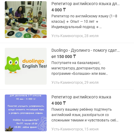
Репетитор английского языка для детей
4 000 ₸
Репетитор по английскому языку (1–8
классы) 🔹 Опыт — 10 лет 🔹
Индивидуальный подход 🔹
Коммуникативная методика Провожу
Усть-Каменогорск, 28 июля
занятия для детей начальной и
средней школы. Работаю по
современной методике:...
Duolingo - Дуолинго - помогу сдать!
от 150 000 ₸
Поступаете на бакалавриат,
магистратуру, докторантуру, по
программе «Болашак» или вам
требуется английский для работы?
Усть-Каменогорск, 29 июля
Помогу сдать Duolingo English Test
(DET). Что входит в услугу: – Онлайн-
помощь...
Репетитор английского языка
4 000 ₸
Помогу вашему ребёнку подтянуть
английский язык, разобраться со
сложными темами и чувствовать себя
увереннее на уроках. Объясняю
Усть-Каменогорск, 15 июня
материал простым и понятным