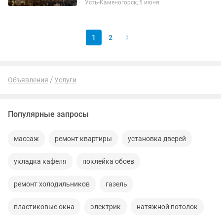
Усть-Каменогорск, 5 июня
говорении, расширении словарного
запаса и грамматике 🗣️ •...
1
2
Объявления
Услуги
Популярные запросы
массаж
ремонт квартиры
установка дверей
укладка кафеля
поклейка обоев
ремонт холодильников
газель
пластиковые окна
электрик
натяжной потолок