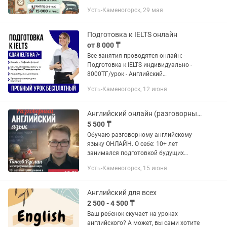
говорить без страха? Занимаюсь с
Усть-Каменогорск, 29 мая
уровнями A1, A2, B1 — подростки и
взрослые. Форматы: — Индивидуально
— 3...
Подготовка к IELTS онлайн
от 8 000 ₸
Все занятия проводятся онлайн: -
Подготовка к IELTS индивидуально -
8000ТГ/урок - Английский
индивидуально - 8000ТГ/урок -
Усть-Каменогорск, 12 июня
Опытный преподаватель, выпускник
Nazarbayev University. IELTS 9.0 - 8 лет...
Английский онлайн (разговорный) уровни А2-С1
5 500 ₸
Обучаю разговорному английскому
языку ОНЛАЙН. О себе: 10+ лет
занимался подготовкой будущих
преподавателей и переводчиков в
Усть-Каменогорск, 15 июня
вузах РК. Работал переводчиком.
Преподавал анг. и рус. языки в
Стамбуле....
Английский для всех
2 500 - 4 500 ₸
Ваш ребенок скучает на уроках
английского? А может, вы сами хотите