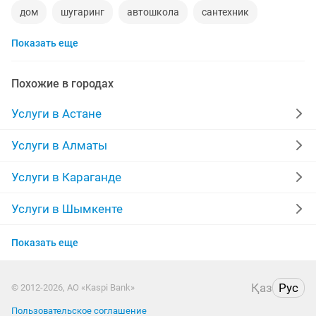
дом
шугаринг
автошкола
сантехник
Показать еще
сиделки
ремонт мебели
квартиры в рассрочку
мебель на заказ
установка кондиционеров
Похожие в городах
уколы на дому
вывоз мусора
москитные сетки
Услуги в Астане
ворота
ремонт стиральных машин
диван
Услуги в Алматы
грузоперевозки газель
курсы массажа
Услуги в Караганде
манипулятор
реставрация мебели
прихожая
Услуги в Шымкенте
Услуги в Актобе
двери
ремонт
компьютер
квартира
Показать еще
Услуги в Актау
стяжка полов
дизайн
материнская плата
Қаз
Рус
© 2012-2026, АО «Kaspi Bank»
Услуги в Костанае
Пользовательское соглашение