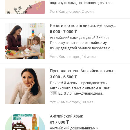
подтянуть язык, но не знаете, с чего
начать? Мои занятия – это
Усть-Каменогорск, 2 июля
увлекательное и эффективное
обучение английскому языку! ✅ Аудио-
и...
Репетитор по английскомуязыку от 3хлет. English baby play
5 000 - 7 000 ₸
Английский язык для детей 2–4 лет
Провожу занятия по английскому
языку для детей раннего возраста с
учетом возрастных и речевых
Усть-Каменогорск, 14 июля
особенностей. О занятиях: • обучение
через игру и движение •...
Преподаватель Английского языка
3 000 - 6 500 ₸
Привет! Я Асель — преподаватель
английского языка с опытом 8+ лет
🇬🇧 IELTS 7.0 | международный
сертификат CELTA Магистратура
Усть-Каменогорск, 30 мая
University of Helsinki (Финляндия) За
годы работы я помогла более чем
100...
Английский язык
от 7 000 ₸
Английский дошкольникам и