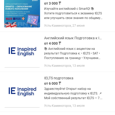
от 3 000 ₸
Изучайте английский с SmartQ! 📚
Хотите подготовиться к экзамену IELTS
или улучшить свои знания по общему
английскому (General English)? Мы
Усть-Каменогорск, 27 июня
готовы помочь вам достичь вашей
цели! Подготовка к...
Английский язык Подготовка к IELTS / SAT Офис в центре / Онлайн
от 4 000 ₸
📚 Английский язык с акцентом на
результат Подготовка к: • IELTS • SAT •
Поступлению за границу • Улучшению
разговорного английского • Школьной
Усть-Каменогорск, 13 июля
программе Работаю со школьниками и
абитуриентами. ✅...
IELTS подготовка
от 6 000 ₸
Здравствуйте! Открыт набор на
индивидуальную подготовку к IELTS. 📌
Мой собственный результат IELTS — 7.0
📌 Опыт подготовки школьников и
Усть-Каменогорск, 13 июля
абитуриентов 📌 Обучение полностью
на английском...