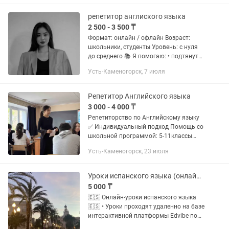
языком, подбирая подход к каждому...
репетитор англиского языка
2 500 - 3 500 ₸
Формат: онлайн / офлайн Возраст:
школьники, студенты Уровень: с нуля
до среднего 📚 Я помогаю: • подтянуть
школьную программу • подготовиться
Усть-Каменогорск, 7 июля
к экзаменам и тестам • улучшить
разговорный английский •...
Репетитор Английского языка
3 000 - 4 000 ₸
Репетиторство по Английскому языку
✅ Индивидуальный подход Помощь со
школьной программой: 5-11классы
Профессиональный английский язык
Усть-Каменогорск, 23 июля
для студентов. Подготовки на
поступление в Вуз Подготовки:...
Уроки испанского языка (онлайн, индивидуально)
5 000 ₸
🇪🇸 Онлайн-уроки испанского языка
🇪🇸 • Уроки проходят удаленно на базе
интерактивной платформы Edvibe по
видеозвонку 🖥️ • Основной фокус на