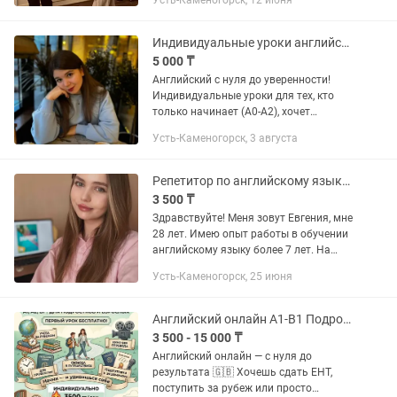
Усть-Каменогорск, 12 июня
результат с первого месяца • Через 3
месяца ребенок начнет говорить
простыми...
Индивидуальные уроки английского языка онлайн
5 000 ₸
Английский с нуля до уверенности!
Индивидуальные уроки для тех, кто
только начинает (A0-A2), хочет
улучшить свои навыки или
Усть-Каменогорск, 3 августа
разобраться в запутанных темах. 💬
Вместе пройдем путь от "London is the...
Репетитор по английскому языку (онлайн)
3 500 ₸
Здравствуйте! Меня зовут Евгения, мне
28 лет. Имею опыт работы в обучении
английскому языку более 7 лет. На
занятиях отрабатываем восприятие на
Усть-Каменогорск, 25 июня
слух, говорение, пополняем лексику и
учимся сразу...
Английский онлайн A1-B1 Подростки и взрослые
3 500 - 15 000 ₸
Английский онлайн — с нуля до
результата 🇬🇧 Хочешь сдать ЕНТ,
поступить за рубеж или просто