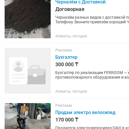
Черназём с Доставкой.
Договорная
Черназём разных видов с доставкой п
Телефону Звоните привезём хороший 
Алматы, сегодня
Реклама
Бухгалтер
300 000 ₸
Бухгалтер по реализации FERROOM — казахстанский производитель металлической мебели,
противопожарного оборудования и из
производства и ищем в команду...
Алматы, сегодня
Реклама
Продам электро велосипед
170 000 ₸
Продается электровелосипед DAVI в 