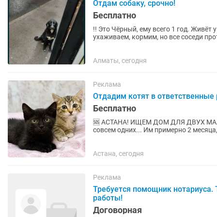
Отдам собаку, срочно!
Бесплатно
!!️ Это Чёрный, ему всего 1 год. Живё
ухаживаем, кормим, но все соседи пр
его спасти. Куча...
Алматы, сегодня
Реклама
Отдадим котят в ответственные 
Бесплатно
🆘 АСТАНА! ИЩЕМ ДОМ ДЛЯ ДВУХ МАЛЕНЬКИХ КОТЯТ 🐾❤️
совсем одних... Им примерно 2 месяца
понять — это брат с сестричкой или...
Астана, сегодня
Реклама
Требуется помощник нотариуса.
работы!
Договорная