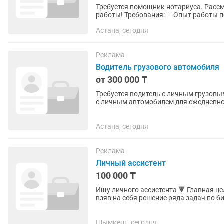
Требуется помощник нотариуса. Расс
работы! Требования: — Опыт работы помощником нотариуса обязателен. — Высшее
юридическое образование или среднее
Астана, сегодня
Реклама
Водитель грузового автомобиля
от 300 000 ₸
Требуется водитель с личным грузовым автомобилем В компанию Fu
с личным автомобилем для ежедневной 
Zammler...
Астана, сегодня
Реклама
Личный ассистент
100 000 ₸
Ищу личного ассистента 🔻 Главная цель ассистента — эффективно освободить мое время,
взяв на себя решение ряда задач по бизнесу 📝 🔻 Личный ассист
максимальной близости ко мне и тем,..
Шымкент, сегодня