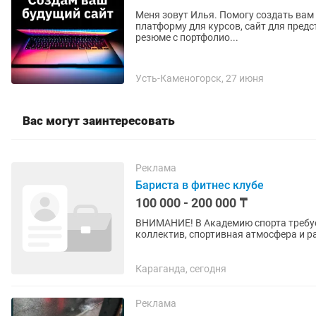
Меня зовут Илья. Помогу создать вам
платформу для курсов, сайт для предс
резюме с портфолио...
Усть-Каменогорск, 27 июня
Вас могут заинтересовать
Реклама
Бариста в фитнес клубе
100 000 - 200 000 ₸
ВНИМАНИЕ! В Академию спорта требуе
коллектив, спортивная атмосфера и развитие! 📍 Адрес: ул. Мухамедхана Се
По всем вопросам: Анатолий Юрьевич.
Караганда, сегодня
Реклама