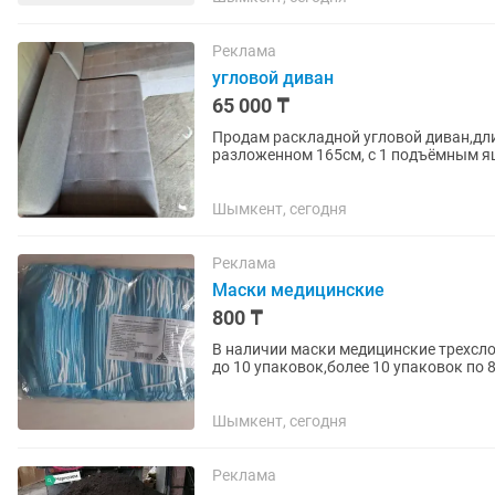
Реклама
угловой диван
65 000 ₸
Продам раскладной угловой диван,дли
разложенном 165см, с 1 подъёмным ящ
комплекте 3 подушки.район ворошилов
Шымкент, сегодня
Реклама
Маски медицинские
800 ₸
В наличии маски медицинские трехсло
до 10 упаковок,более 10 упаковок по 
венеции на дому,по всем...
Шымкент, сегодня
Реклама