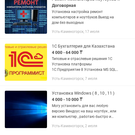
Договорная
Установка настройка ремонт
компьютеров и ноутбуков.Выезд на
дом без выходных
Усть-Каменогорск, 17 июля
1С Бухгалтерия для Казахстана
4 000 - 64 000 ₸
Типовые и отраслевые решения 1С
Установка платформы
1С:Предприятие 8 Установка MS SQL
Server для 1С (под ключ) Обновление
Усть-Каменогорск, 7 июля
всех типовых конфигураций 1С
Переход с Базовой на ПРОФ версию 1С
Настройка...
Установка Windows ( 8 , 10 , 11 )
4 000 - 10 000 ₸
Могу установить для вас любую
версию Виндоус на ваш ноутбук , или
же компьютер , работаю быстро и
четко , об цене поговорим когда
Усть-Каменогорск, 2 июля
придем ! - Работаю в сфере IT -
Дополнительно расскажу , как вам...