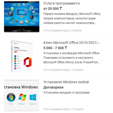
Услуги программиста
от 20 000 ₸
Переустановка Виндоус, Microsoft office,
сборка компьютеров, консультации
любые работы насчёт компьютера,
ноутбука звоните в любое время с
Усть-Каменогорск, 5 июля
десяти утра до одиннадцати ночи.
Ключ Microsoft Office 2019/2021/365 бессрочная лицензия Усть-Каменогорск
5 000 - 7 000 ₸
Установка и активация Microsoft Office
Поможем установить и настроить
Microsoft Office (Word, Excel, PowerPoint
и другие приложения) на ваш
Усть-Каменогорск, 16 июня
компьютер или ноутбук. Лицензионная
установка — 7 000...
Установлю Windows любой
Договорная
Установка виндовс и программ
Усть-Каменогорск, 13 июля