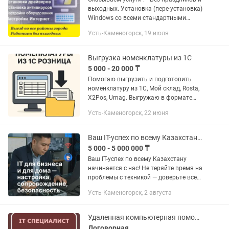
выходных. Установка (пере-установка)
Windows со всеми стандартными
программами и драйверами! •
Усть-Каменогорск, 19 июля
Активация системы. • Установка
драйверов. • Оптимизация ОС...
Выгрузка номенклатуры из 1С
5 000 - 20 000 ₸
Помогаю выгрузить и подготовить
номенклатуру из 1С, Мой склад, Rosta,
X2Pos, Umag. Выгружаю в формате
Excel. Оставляйте заявку на номер . Вы
Усть-Каменогорск, 22 июня
получаете готовый файл и экономите
свое время.
Ваш IT-успех по всему Казахстану начинается с нас!
5 000 - 5 000 000 ₸
Ваш IT-успех по всему Казахстану
начинается с нас! Не теряйте время на
проблемы с техникой — доверьте все
профессионалам! Наша компания
Усть-Каменогорск, 2 августа
предлагает: 1. Аутсорсинг IT-услуг:
Полное сопровождение...
Удаленная компьютерная помощь. IT услуги. Айтишник / программист
Договорная