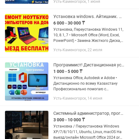
Усть-Каменогорск, 1 июня
Установка Windows 📦 Установка Office
🛡 Установка и настройка антивируса
⚡...
Установка windows. Айтишник. Программист. Чистка от пыли. Замена деталей
6 000 - 30 000 ₸
Установка, Переустановка Windows 11,
10, 8.1, 7 • Microsoft Office (Word, Excel,
PowerPoint) • Замена Жесткого Диска,
Установка SSD • Установка программ
Усть-Каменогорск, 22 июля
Acrobat, CorelDraw , 3Д Макс, Автокад,...
Программист! Дистанционная установка Office Autocad Photoshop
1 000 - 5 000 ₸
Установка Office, Autodesk и Adobe •
Дистанционно по всему Казахстану
Профессионально помогаю с
установкой и настройкой программ
Усть-Каменогорск, 14 июня
Office, Autodesk, Adobe и других
популярных приложений. Работаю...
Системный администратор, программист, айтишник
3 000 - 10 000 ₸
Установка / Переустановка Windows
ХР/7/8/10/11, Ubuntu, Linux, macOS На
выезд/онлайн Microsoft Office 2024 pro