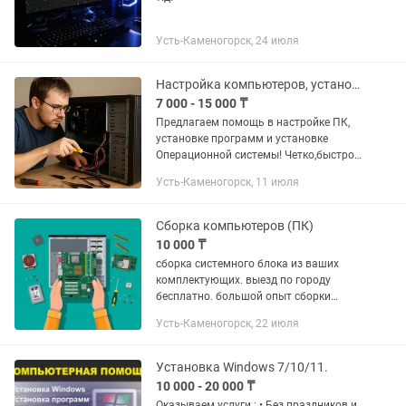
Усть-Каменогорск, 24 июля
Настройка компьютеров, установка системы
7 000 - 15 000 ₸
Предлагаем помощь в настройке ПК,
установке программ и установке
Операционной системы! Четко,быстро
,качественно!♤ ● выезд к клиенту, ●
Усть-Каменогорск, 11 июля
работаем по Усть-Каменогорску и
пригороду.(Прапорщиково,...
Сборка компьютеров (ПК)
10 000 ₸
сборка системного блока из ваших
комплектующих. выезд по городу
бесплатно. большой опыт сборки
системников. .
Усть-Каменогорск, 22 июля
Установка Windows 7/10/11.
10 000 - 20 000 ₸
Оказываем услуги : • Без праздников и