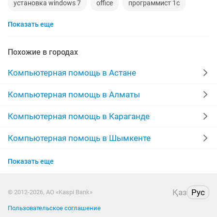
установка windows 7
office
программист 1с
Показать еще
антивирус
чистка ноутбуков
ремонт пк
установка windows 10
Похожие в городах
установка программ на компьютер
windows 10
Компьютерная помощь в Астане
установка антивируса
компьютер выезд
Компьютерная помощь в Алматы
windows office
microsoft windows
госзакупки
Компьютерная помощь в Караганде
ремонт компьютеров ноутбуков
установка office
Компьютерная помощь в Шымкенте
Компьютерная помощь в Актобе
сборка пк
переустановка
установка драйверов
Показать еще
Компьютерная помощь в Актау
ноутбук установка
сборка
в городе
Қаз
Рус
© 2012-2026, АО «Kaspi Bank»
Компьютерная помощь в Таразе
обновление
обслуживание компьютеров
город
Пользовательское соглашение