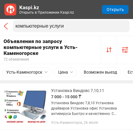
Kaspi.kz
Открыть
Открыть в Приложении Kaspi.kz
Объявления по запросу
компьютерные услуги в Усть-
Каменогорске
72 объявления
Усть-Каменогорск
Цена
Возможен выезд
Ес
Установка Виндовс 7,10,11
7 000 - 15 000 ₸
Установка Виндовс 7,8,10 Установка
драйверов Установка офис Установка
антивируса Быстро и качественно. С
выездом или у меня Также есть очень
Усть-Каменогорск, 26 июля
много хороших ноутбуков и
смартфонов ниже рынка игровых и...