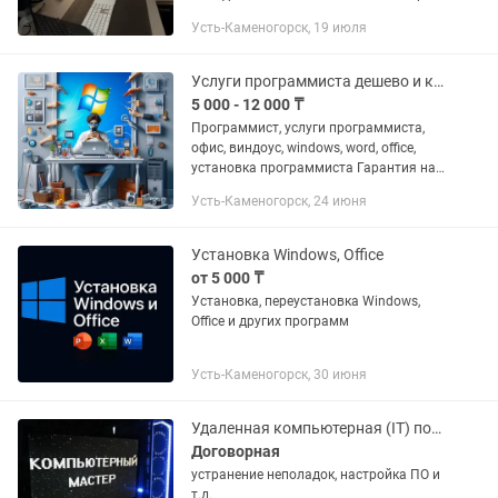
+лицензия. 24/7 на связи Неважно из
Усть-Каменогорск, 19 июля
какого ты города, могу удаленно
решить любые...
Услуги программиста дешево и качественно, выезд, Windows, Officе.
5 000 - 12 000 ₸
Программист, услуги программиста,
офис, виндоус, windows, word, office,
установка программиста Гарантия на
Windows и офис Гарантия на
Усть-Каменогорск, 24 июня
остальные услуги - 1 год Кез келген
мәселе бойынша(компьютермен...
Установка Windows, Office
от 5 000 ₸
Установка, переустановка Windows,
Office и других программ
Усть-Каменогорск, 30 июня
Удаленная компьютерная (IT) помощь
Договорная
устранение неполадок, настройка ПО и
т.д.