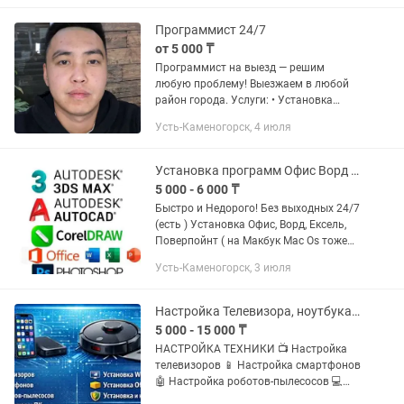
Программист 24/7
от 5 000 ₸
Программист на выезд — решим
любую проблему! Выезжаем в любой
район города. Услуги: • Установка
Windows • Установка Microsoft Office •
Усть-Каменогорск, 4 июля
Обновление драйверов • Установка и
настройка антивирусов •...
Установка программ Офис Ворд Autocad 3D Max Office Photoshop CorelDraw
5 000 - 6 000 ₸
Быстро и Недорого! Без выходных 24/7
(есть ) Установка Офис, Ворд, Ексель,
Поверпойнт ( на Макбук Mac Os тоже
есть) Графические, Дизайнерские, 3D
Усть-Каменогорск, 3 июля
Моделирование и другие программы -
Установка...
Настройка Телевизора, ноутбука, робота пылесоса и смартфонов
5 000 - 15 000 ₸
НАСТРОЙКА ТЕХНИКИ 📺 Настройка
телевизоров 📱 Настройка смартфонов
🤖 Настройка роботов-пылесосов 💻
Настройка ноутбуков и ПК 🖥