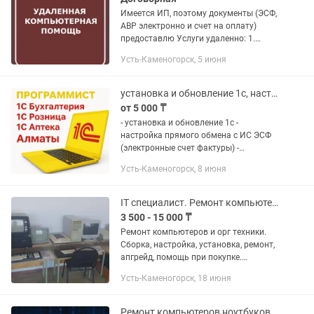
Имеется ИП, поэтому документы (ЭСФ,
АВР электронно и счет на оплату)
предоставлю Услуги удаленно: 1.
Установка драйверов; 2. Настройка
Усть-Каменогорск, 5 июня
локальных и беспроводных сетей; 3.
Настройка банк клиентов....
установка и обновление 1с, настройка прямого обмена с ИС ЭСФ
от 5 000 ₸
- установка и обновление 1с -
настройка прямого обмена с ИС ЭСФ
(электронные счет фактуры) -
программирование на платформе 1с,
Усть-Каменогорск, 8 июня
доработка 1с - перенос данных из
версии 7.7 на версию 8.3 - переход с...
IT специалист. Ремонт компьютеров
3 500 - 15 000 ₸
Ремонт компьютеров и орг техники.
Сборка, настройка, установка, ремонт,
апгрейд, помощь при покупке.
Прокладка локальных сетей, настройка
Усть-Каменогорск, 18 июня
модемов.
Ремонт компьютеров ноутбуков выезжаю на дом без выходных