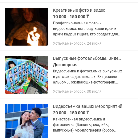
съемка свадеб -Love Story -Кыз...
Креативные фото и видео
10 000 - 150 000 ₸
Профессиональная фото- и
видеосъемка: воплощу ваши идеи в
яркие кадры! Ищете, кто создаст для
вас уникальный видеоконтент или
Усть-Каменогорск, 24 июня
запечатлеет важные моменты в
идеальных фотографиях? Я —
профессиональный...
Выпускные фотоальбомы. Видео- и фотосъемка выпускных.Оцифровка кассет
Договорная
Видеосъемка и фотосъемка выпускных
в детских садах, школах. Выпускные
альбомы, оживающие фотографии.
СМОТРИТЕ НАШИ РАБОТЫ Оцифровка
Усть-Каменогорск, 30 июля
видеокассет (перенос видео) на диск,
флешку.
Видеосъемка ваших мероприятий
20 000 - 150 000 ₸
Качественная видеосъемка и
фотосъемка (банкеты, свадьбы,
выпускные) Мобилография (обзор
мероприятия, рекламные, студийные,