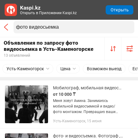
Kaspi.kz
Открыть
Открыть в Приложении Kaspi.kz
Объявления по запросу фото
видеосьемка в Усть-Каменогорске
13 объявлений
Усть-Каменогорск
Цена
Возможен выезд
Ес
Мобилограф, мобильная видеосъемка, видео-фото монтаж
от 10 000 ₸
Меня зовут Амина. Занимаюсь
мобильной видеосъемкой и видео/
фото монтажом. Превращаю ваши
моменты в теплые и красивые
Усть-Каменогорск, 15 июня
воспоминания! Форматы съемки: •
мероприятия (той, отчетные видео,
праздники,...
фото- и видеосъемка. Фотограф , Видеограф,