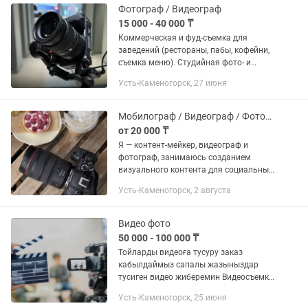
Фотограф / Видеограф
15 000 - 40 000 ₸
Коммерческая и фуд-съемка для
заведений (рестораны, пабы, кофейни,
съемка меню). Студийная фото- и
видеосъемка (для экспертов, личных
Усть-Каменогорск, 27 июня
брендов, каталогов, портретные сеты).
Интерьерная съемка...
Мобилограф / Видеограф / Фотограф
от 20 000 ₸
Я — контент-мейкер, видеограф и
фотограф, занимаюсь созданием
визуального контента для социальных
сетей, брендов и личных проектов.
Усть-Каменогорск, 2 августа
Специализируюсь на: •видеосъёмке
•мобильной видеографии •обработке...
Видео фото
50 000 - 100 000 ₸
Тойларды видеоға тусуру заказ
кабылдаймыз сапалы жазыныздар
тусиген видео жиберемин Видеосъемка
свадеб с катанием(+скидка)
Усть-Каменогорск, 25 июня
-Видеосъемка свадеб(+скидка) -Фото