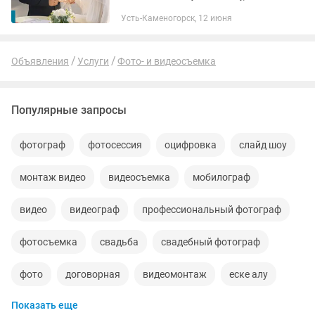
частности ВКО и Г.Усть-Каменогорск.
Усть-Каменогорск, 12 июня
Профессиональный фотограф/
оператор. Занимаюсь фото и...
Объявления
Услуги
Фото- и видеосъемка
Популярные запросы
фотограф
фотосессия
оцифровка
слайд шоу
монтаж видео
видеосъемка
мобилограф
видео
видеограф
профессиональный фотограф
фотосъемка
свадьба
свадебный фотограф
фото
договорная
видеомонтаж
еске алу
Показать еще
мобилография
флешки
фотографии
цене