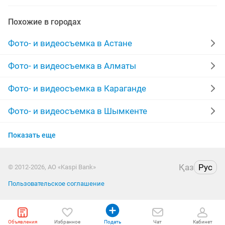
презентация
клип
ретушь
обработка
Похожие в городах
кассеты
оцифровка видеокассет
ищу моделей
Фото- и видеосъемка в Астане
банкет
обработка фотографий
Фото- и видеосъемка в Алматы
реставрация фотографий
ролики
фильмы
Фото- и видеосъемка в Караганде
мобилограф для
реставрация фото
дрон
Фото- и видеосъемка в Шымкенте
Фото- и видеосъемка в Актобе
мобилографа
love story
видеокассеты
Показать еще
Фото- и видеосъемка в Костанае
услуги фотографа
Қаз
Рус
© 2012-2026, АО «Kaspi Bank»
Фото- и видеосъемка в Таразе
Пользовательское соглашение
Фото- и видеосъемка в Павлодаре
Объявления
Фото- и видеосъемка в Уральске
Избранное
Подать
Чат
Кабинет