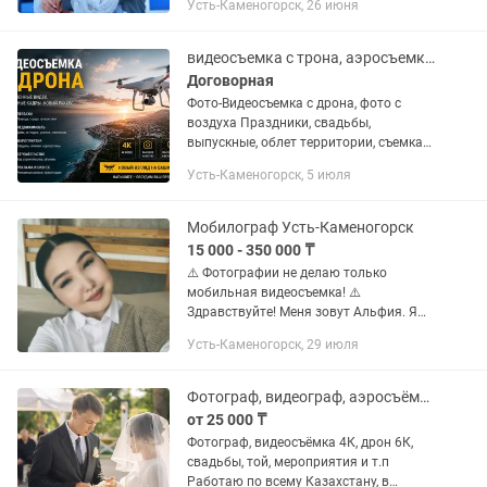
Усть-Каменогорск, 26 июня
туризм) Бэкстейдж (за кадром)
Озвучка студийная Наличие...
видеосъемка с трона, аэросъемка, аренда дрона, квадрокоптера
Договорная
Фото-Видеосъемка с дрона, фото с
воздуха Праздники, свадьбы,
выпускные, облет территории, съемка
частных домов, рекламные видео дрон
Усть-Каменогорск, 5 июля
Dji mavic 3pro 15-20 минут видео
10000т Монтаж и обработка по...
Мобилограф Усть-Каменогорск
15 000 - 350 000 ₸
⚠️ Фотографии не делаю только
мобильная видеосъемка! ⚠️
Здравствуйте! Меня зовут Альфия. Я
СММ/Мобилограф с опытом работы
Усть-Каменогорск, 29 июля
более 2 лет. Работала в разных
сферах: •мобилограф, контент-
менеджер,...
Фотограф, видеограф, аэросъёмка
от 25 000 ₸
Фотограф, видеосъёмка 4К, дрон 6К,
свадьбы, той, мероприятия и т.п
Работаю по всему Казахстану, в