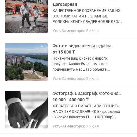
Договорная
КАЧЕСТВЕННОЕ СОХРАНЕНИЕ ВАШИХ
ВОСПОМИНАНИЙ РЕКЛАМНЫЕ
РОЛИКИ/ КЛИП/ СВАДЕБНОЕ ВИДЕО/
LOVE STORY пакет мини 150 тысяч 1) 2
Усть-Каменогорск, 6 июля
оператора 2) 1 фотограф 3)
предсвадебная консультация 4) запись
на фирменную...
Фото- и видеосъёмка с дрона
от 15 000 ₸
Покажите ваш бизнес с нового
ракурса. Аэросъёмка помогает
подчеркнуть масштаб объекта,
показать выгодное расположение,
Усть-Каменогорск, 9 июля
подъездные пути, окружающую
территорию, вывеску компании и
местоположение — то,...
Фотограф. Видеограф. Фото-Видеосъемка. Видеооператор. Мобилография
10 000 - 400 000 ₸
ЖЕЛАТЕЛЬНО ПИСАТЬ ИЛИ ЗВОНИТЬ
НА СУПЕР СКИДКА!!! -4К Видеосъемка
-Высокое качество FULL HD(1080p)
-Низкие цены -Самые быстрые сроки
Усть-Каменогорск, 7 июня
исполнения фото и Видеомонтажа
СУПЕР СКИДКИЙ на...