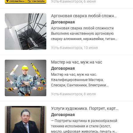
Усть-Каменогорск, 6 июня
травы и бурьяна; • подготовки участка
к продаже или...
Аргоновая сварка любой сложности
Договорная
Аргоновая сварка любой сложности
Выполняю качественную аргоновую
сварку алюминия, нержавейки, титана
и других металлов. Гарантирую
Усть-Каменогорск, 10 июня
прочный, аккуратный и эстетичный
шов без перегрева и...
Мастер на час, муж на час
Договорная
Мастер на час, муж на час.
Квалифицированные Мастера.
Слесари, Сантехники, Электрики
Решение бытовых потребностей для
Усть-Каменогорск, 8 июля
дома и офиса. Сборка мебели. Услуги
Сантехника: -Установка и замена
раковины и...
Услуги художника. Портрет, картинына заказ.
Договорная
— Портреты картины в разнообразной
технике исполнения и стиле (холст,
масло, цифровая живопись, печать на