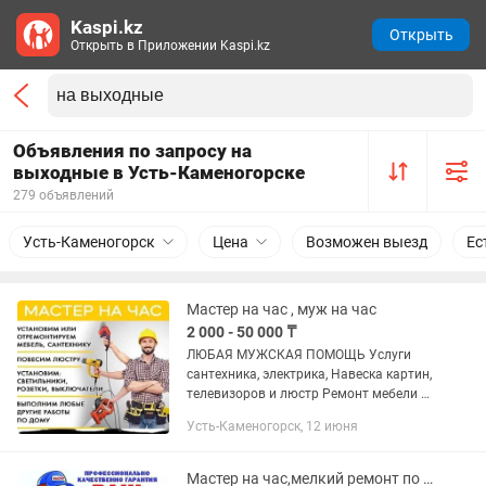
Kaspi.kz
Открыть
Открыть в Приложении Kaspi.kz
Объявления по запросу на
выходные в Усть-Каменогорске
279 объявлений
Усть-Каменогорск
Цена
Возможен выезд
Ес
Мастер на час , муж на час
2 000 - 50 000 ₸
ЛЮБАЯ МУЖСКАЯ ПОМОЩЬ Услуги
сантехника, электрика, Навеска картин,
телевизоров и люстр Ремонт мебели и
многое другое, я мастер с большим
Усть-Каменогорск, 12 июня
опытом, много чего умею, постараюсь
решить ваши...
Мастер на час,мелкий ремонт по дому