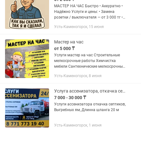
МАСТЕР НА ЧАС Быстро • Аккуратно •
Надёжно Услуги и цены: • Замена
розетки / выключателя — от 3 000 тг •
Установка люстры — от 5 000 тг •
Усть-Каменогорск, 15 июня
Замена смесителя — от 5 000 тг •
Устранение протечки — от...
Мастер на час
от 5 000 ₸
Услуги мастер на час Строительные
мелкосрочные работы Химчистка
мебели Сантехнические мелкосрочные
работы Электрические мелкосрочные
Усть-Каменогорск, 8 июня
работы Ремонт бытовой техники
Уборка снега Сбив сосульки И...
Услуга ассенизатора, откачка септиков, Выгребных ям шланг 20 М
7 000 - 30 000 ₸
Услуги ассенизатора откачка септиков,
Выгребных ям, Длинна шланга 20 м
Усть-Каменогорск, 1 июня