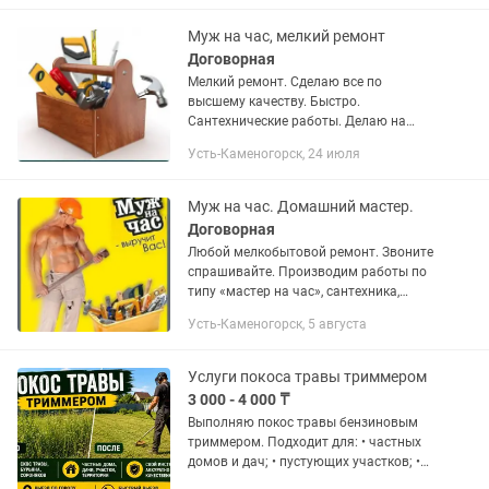
стеклопакетов утепление балконов...
Муж на час, мелкий ремонт
Договорная
Мелкий ремонт. Сделаю все по
высшему качеству. Быстро.
Сантехнические работы. Делаю на
пятерочку! Быстро, качественно!
Усть-Каменогорск, 24 июля
Смесители краны и и д Установка
кронштейнов для тв, полок, зеркал и т...
Муж на час. Домашний мастер.
Договорная
Любой мелкобытовой ремонт. Звоните
спрашивайте. Производим работы по
типу «мастер на час», сантехника,
электрика, монтаж навеска гардин
Усть-Каменогорск, 5 августа
мебели и. Т. Д. Установка подключение
бытовой техники, любая...
Услуги покоса травы триммером
3 000 - 4 000 ₸
Выполняю покос травы бензиновым
триммером. Подходит для: • частных
домов и дач; • пустующих участков; •
территорий возле заборов; • высокой