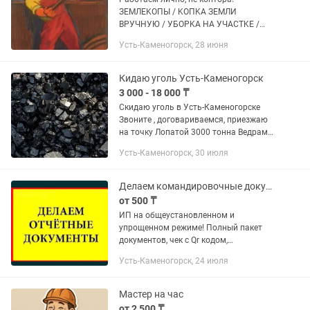
ЗЕMЛЕKОПЫ / KOПKA ЗЕМЛИ
BPУЧHУЮ / УБOPKA НА УЧАСТKЕ /
СHОC СТРОЕНИЙ / ДОMОВ, ТEПЛИЦ /
Усть-Каменогорск, 28 июня
OТCЫПKA. Бpигaда нeпьющих крепких
порядочных рeбят. Копка огородов
вручную Копаем...
Кидаю уголь Усть-Каменогорск
3 000 - 18 000 ₸
Скидаю уголь в Усть-Каменогорске
Звоните , договариваемся, приезжаю
на точку Лопатой 3000 тонна Ведрами
4000 тонна Рабочий инвентарь с вас
Усть-Каменогорск, 30 июля
Делаем командировочные документы
от 500 ₸
ИП на общеустановленном и
упрощенном режиме! Полный пакет
документов, чек с Qr кодом,
выставляем ЭСФ. Возможно доставка
Усть-Каменогорск, 24 июля
по городу. Звоните и пишите только на
!!! Упрощенка 10%,
общеустановленном...
Мастер на час
от 2 500 ₸