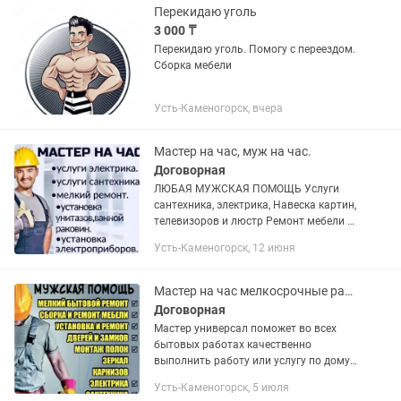
Перекидаю уголь
3 000 ₸
Перекидаю уголь. Помогу с переездом.
Сборка мебели
Усть-Каменогорск, вчера
Мастер на час, муж на час.
Договорная
ЛЮБАЯ МУЖСКАЯ ПОМОЩЬ Услуги
сантехника, электрика, Навеска картин,
телевизоров и люстр Ремонт мебели и
многое другое, я мастер с большим
Усть-Каменогорск, 12 июня
опытом, много чего умею, постараюсь
решить ваши...
Мастер на час мелкосрочные работы
Договорная
Мастер универсал поможет во всех
бытовых работах качественно
выполнить работу или услугу по дому
офису Опытный мастер поможет с
Усть-Каменогорск, 5 июля
любыми задачами: -Установка замена