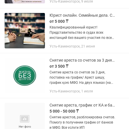
Усть-Каменогорск, 9 июля
Внесудебное и судебное банкротство.
Юрист онлайн. Семейные дела. Снятие с ареста. Взыскание долгов.
от 5 000 ₸
Квалифицированный юрист!
Представительство в судах всех
инстанций без вашего участия по всем
семейным делам. • Развод, Алименты,
Усть-Каменогорск, 21 июня
Установление и оспаривание
отцовства, Раздел совместно
нажитого...
Снятие ареста со счетов за 3 дня, поставка на график/ Арест шешу, график қ
от 3 500 ₸
Снятие ареста со счетов за 3 дня,
поставка на график/ Арест шешу,
график қою МФО. На двух языках (на
русском, қазақша). Юридическая
Усть-Каменогорск, 1 июля
помощь/ Заңгерлік көмек. Писать . қа
жазыңыз
Снятие ареста, график от КА и банков
5 000 - 50 000 ₸
Снятие арестов, разблокировка счетов.
Помогу в получении график от банков
и МФО. Все услуги ИП