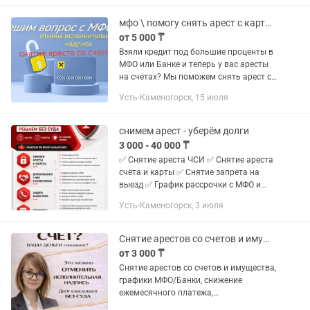
документов Урегулирование долгов...
мфо \ помогу снять арест с карты и списать долг!
от 5 000 ₸
Взяли кредит под большие проценты в
МФО или Банке и теперь у вас аресты
на счетах? Мы поможем снять арест со
счета и не платить проценты ЧСИ!
Усть-Каменогорск, 15 июля
Снятие арестов быстро и эффективно
ОПЫТ 10 ЛЕТ! ПИШИТЕ В...
снимем арест - уберём долги
3 000 - 40 000 ₸
✅ Снятие ареста ЧСИ ✅ Снятие ареста
счёта и карты ✅ Снятие запрета на
выезд ✅ График рассрочки с МФО и
коллекторами ✅ Отмена
Усть-Каменогорск, 3 июля
исполнительной надписи ✅
Банкротство — полное списание
долгов ✅ Жалобы на...
Снятие арестов со счетов и имущества, восстановление платёжеспособности
от 3 000 ₸
Снятие арестов со счетов и имущества,
графики МФО/Банки, снижение
ежемесячного платежа,
восстановление платёжеспособности,