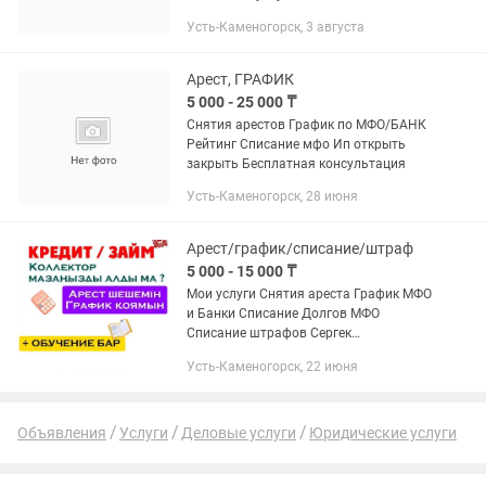
Усть-Каменогорск, 3 августа
Арест, ГРАФИК
5 000 - 25 000 ₸
Снятия арестов График по МФО/БАНК
Рейтинг Списание мфо Ип открыть
закрыть Бесплатная консультация
Усть-Каменогорск, 28 июня
Арест/график/списание/штраф
5 000 - 15 000 ₸
Мои услуги Снятия ареста График МФО
и Банки Списание Долгов МФО
Списание штрафов Сергек
Банкротство физических лиц Поднятие
Усть-Каменогорск, 22 июня
кредитного рейтинга Выплаты по
безработице Постановка в очередь
на...
Объявления
Услуги
Деловые услуги
Юридические услуги