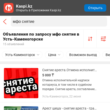
Kaspi.kz
Открыть
Открыть в Приложении Kaspi.kz
Объявления по запросу мфо снятие в
Усть-Каменогорске
15 объявлений
Усть-Каменогорск
Цена
Возможен выезд
Ви
Снятие ареста.Отмена исполнительной надписи. График с МФО.
5 000 ₸
Отмена исполнительной надписи
нотариуса, в том числе в судебном
порядке. Снятие ареста, составление
графика с МФО. Веду до конца, пока не
Усть-Каменогорск, 22 июня
снимут все ограничения.
Арест шешу - снятие ареста - график мфо - отчет 910