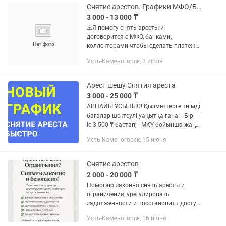
Снятие арестов. Графики МФО/Банк. Банкротство. Восстановление
3 000 - 13 000 ₸
⚠️Я помогу снять аресты и
договорится с МФО, банками,
коллекторами чтобы сделать платеж
более доступным. За бесплатной
Усть-Каменогорск, 3 июля
консультацией обращайтесь в
Арест шешу Снятия ареста
3 000 - 25 000 ₸
АРНАЙЫ ҰСЫНЫС! Қызметтерге тиімді
бағалар-шектеулі уақытқа ғана! - Бір
іс-3 500 ₸ бастап; - МҚҰ бойынша жаңа
төлем кестесі-5 000 ₸ бастап; - басқа
Усть-Каменогорск, 15 июня
банктердің несиелері-5 000 ₸ бастап,
Қаржылық және...
Снятие арестов
2 000 - 20 000 ₸
Помогаю законно снять аресты и
ограничения, урегулировать
задолженности и восстановить доступ
к счетам. Снятие арестов со счетов и
Усть-Каменогорск, 16 июня
имущества Отмена исполнительных