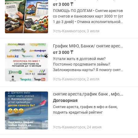
от 3 000 ₸
ПОМОЩЬ ПО ДОЛГАМ • Снятие арестов
со счетов и банковских карт 3000 тг (от
1 до 3 дней) • Отмена исполнительной
надписи • Снижение задолженности за
Усть-Каменогорск, 3 июля
счёт удаления процентов ЧСИ •
Прекращение удержаний...
График МФО, Банки/ снятие ареста
от 3 000 ₸
Устали жить в долговой яме?
Постоянно продлеваете займы?
Заблокированы карты? Я помогу снять
аресты со счетов, убрать ограничение
Усть-Каменогорск, 2 июля
выезда за границу и ПОЛУЧИТЬ
ГРАФИК. Доверьтесь профессионалу
и...
снятие ареста,график банк , мфо, кредитный рейтинг көтеру
Договорная
Снятие ареста, график в мфо и банк,
поднять кредитный рейтинг
Усть-Каменогорск, 24 июня