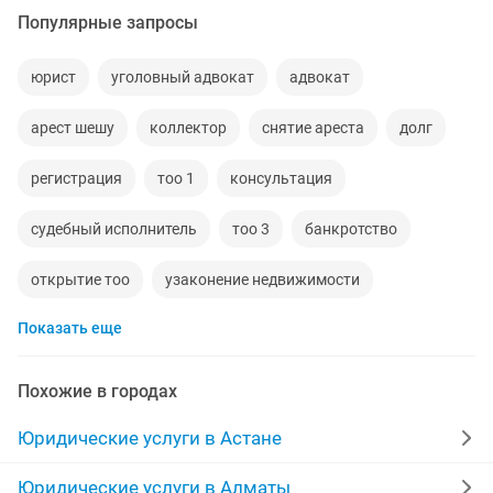
Популярные запросы
юрист
уголовный адвокат
адвокат
арест шешу
коллектор
снятие ареста
долг
регистрация
тоо 1
консультация
судебный исполнитель
тоо 3
банкротство
открытие тоо
узаконение недвижимости
Показать еще
оформление займа
юридические
на не полный
адвокат юрист
арест
закрытие ип
Похожие в городах
взыскание долгов
нотариус выезд
Юридические услуги в Астане
юридическая помощь
оплата
боль
мфо
Юридические услуги в Алматы