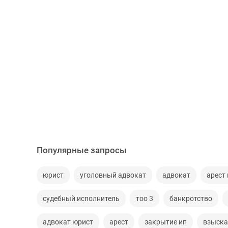
Популярные запросы
юрист
уголовный адвокат
адвокат
арест
судебный исполнитель
тоо 3
банкротство
адвокат юрист
арест
закрытие ип
взыска