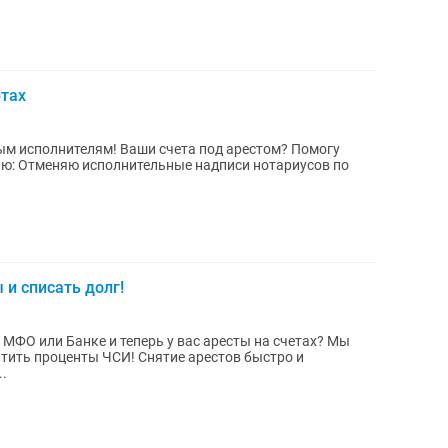
ртах
 счета под арестом? Помогу
лаю: Отменяю исполнительные надписи нотариусов по
 и списать долг!
 МФО или Банке и теперь у вас аресты на счетах? Мы
атить проценты ЧСИ! Снятие арестов быстро и
..