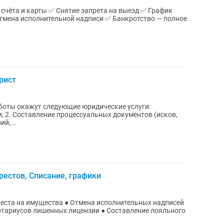
 счёта и карты ✅ Снятие запрета на выезд ✅ График
тмена исполнительной надписи ✅ Банкротство — полное
рист
оты окажут следующие юридические услуги:
 2. Составление процессуальных документов (исков,
й,...
рестов, Списание, графики
ареста на имущества ● Отмена исполнительных надписей
отариусов лишенных лицензии ● Составление лояльного