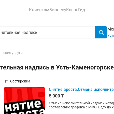
Клиентам
Бизнесу
Kaspi Гид
Мой
Уст
еские услуги
тельная надпись в Усть-Каменогорск
Сортировка
Снятие ареста.Отмена исполните
5 000 ₸
Отмена исполнительной надписи нотари
составление графика с МФО. Веду до к