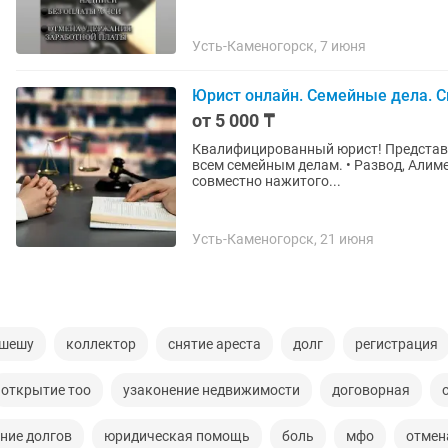
Усть-Каменогорск, 7 июня
Юрист онлайн. Семейные дела. Сн
от 5 000 ₸
Квалифицированный юрист! Представит
всем семейным делам. • Развод, Алим
совместно нажитого...
Усть-Каменогорск, 21 июня
 шешу
коллектор
снятие ареста
долг
регистрация
открытие тоо
узаконение недвижимости
договорная
ние долгов
юридическая помощь
боль
мфо
отмен