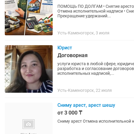
ПОМОЩЬ ПО ДОЛГАМ • Снятие арестов со
Отмена исполнительной надписи • Сни
Прекращение удержаний...
Усть-Каменогорск, 3 июля
Юрист
Договорная
услуги юриста в любой сфере, юридич
разработка и согласование договоров
исполнительных надписей,...
Усть-Каменогорск, 22 июля
Сниму арест, арест шешу
от 3 000 ₸