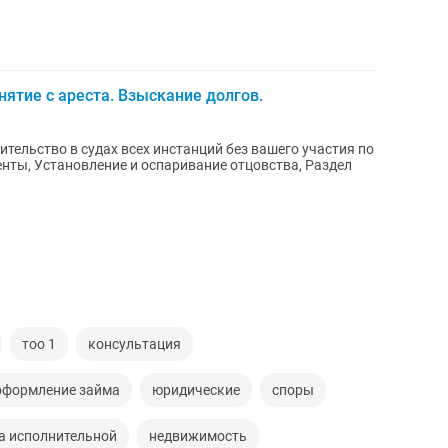
ятие с ареста. Взыскание долгов.
ельство в судах всех инстанций без вашего участия по
енты, Установление и оспаривание отцовства, Раздел
тоо 1
консультация
оформление займа
юридические
споры
а исполнительной
недвижимость