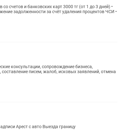
 счетов и банковских карт 3000 тг (от 1 до 3 дней) •
жение задолженности за счёт удаления процентов ЧСИ •
еские консультации, сопровождение бизнеса,
, составление писем, жалоб, исковых заявлений, отмена
Сниму арест Отмена исполнительной надписи Арест с авто Выезда границу