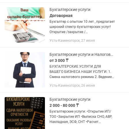
зарплатных налогов,...
Бухгалтерские услуги
Договорная
Бухгалтер с опытом 10 лет , предлагает
широкий спектр бухгалтерских услуг!
Открытие /закрытие /
приостановление / Ип/ТОО ! отчеты !
Усть-Каменогорск, 27 июня
Разовые услуги ( авр , счет на оплату ,
эсф , кадровые документы,...
Бухгалтерские услуги и Налоговые услуги, введение ИП и ТОО
от 3 000 ₸
БУХГАЛТЕРСКИЕ УСЛУГИ ДЛЯ
ВАШЕГО БИЗНЕСА НАШИ УСЛУГИ: 1.
Смена налогового режима 2. Ведение
бухгалтерского и налогового учета 3.
Усть-Каменогорск, 26 июня
Открытие, закрытие ИП и ТОО 4.
Восстановление бухгалтерского и...
Бухгалтерские услуги
2 000 - 80 000 ₸
Бухгалтерские услуги: •Открытие ИП/
ТОО •Закрытие ИП •Выписка СНО, АВР,
Накладная, ЭСФ, СНТ •Расчет
зарплаты и налогов •Налоговые