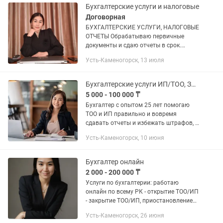
Бухгалтерские услуги и налоговые
Договорная
БУХГАЛТЕРСКИЕ УСЛУГИ, НАЛОГОВЫЕ
ОТЧЕТЫ Обрабатываю первичные
документы и сдаю отчеты в срок.
Работаю удаленно, на базе программы
Усть-Каменогорск, 13 июля
1С 8.2, 8.3 Услуги: -Открытие /Закрытие
онлайн регистрация ИП, ТОО -...
Бухгалтерские услуги ИП/ТОО, Закрытие ИП, ЭСФ, СНТ
5 000 - 100 000 ₸
Бухгалтер с опытом 25 лет помогаю
ТОО и ИП правильно и вовремя
сдавать отчеты и избежать штрафов, а
также по всеобщему декларированию,
Усть-Каменогорск, 10 июня
сокращать расходы, оптимизировать
налоги, кассовые разрывы. На...
Бухгалтер онлайн
2 000 - 200 000 ₸
Услуги по бухгалтерии: работаю
онлайн по всему РК - открытие ТОО/ИП
- закрытие ТОО/ИП, приостановление
деятельности - полное ведение/
Усть-Каменогорск, 26 июня
сопровождение бизнеса - расчет