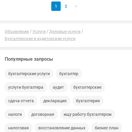
1
2
Объявления
Услуги
Деловые услуги
Бухгалтерские и аудиторские услуги
Популярные запросы
бухгалтерские услуги
бухгалтер
услуги бухгалтера
аудит
бухгалтерские
сдача отчета
декларация
бухгалтерия
налоги
договорная
ищу работу бухгалтером
налоговая
восстановление данных
бизнес план