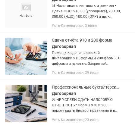
📊 Налоговая отчетность и режимы •
Сдача ФНО: 910.00 (упрощенка), 200.00,
300.00 (НДС), 100.00 (ОУР) и др. •
Всеобщее декларирование: помощь в
Усть-Каменогорск, 3 июня
заполнении и сдаче деклараций форма
250.00 и 270.00 для...
Сдача отчёта 910 и 200 форма
Договорная
Помощь в сдаче налоговой
декларации 910 формы и 200 формы. С
цифрами и нулевые. Закрытие/
открытие ИП. Помощь в составлении
Усть-Каменогорск, 29 июля
договоров, акт выполненных работ,
счёта на оплату. По всем вопросам
Профессиональные бухгалтерские услуги для ИП, ТОО и КХ
Договорная
🚨 НЕ УСПЕЛИ СДАТЬ НАЛОГОВУЮ
ОТЧЕТНОСТЬ? Формы 910 и 200 —
помогу сдать быстро, правильно и в
срок! 👩💼 Профессиональные
Усть-Каменогорск, 23 июля
бухгалтерские услуги для ИП, ТОО и КХ
✅ Открытие и закрытие ИП, ТОО, КХ ✅...