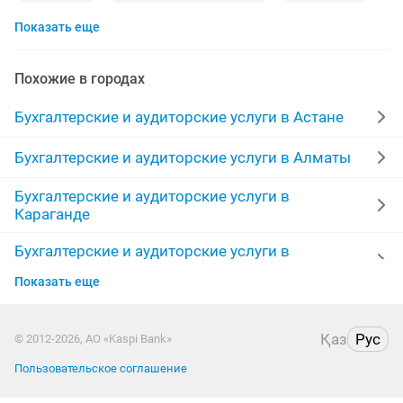
Показать еще
налоговые отчеты
сдача налоговой отчетности
бухгалтерские курсы
открытие тоо
тоо
Похожие в городах
ведение ип
казахский
счет
Бухгалтерские и аудиторские услуги в Астане
курсы бухгалтерии
патент
отчет 910
меню
Бухгалтерские и аудиторские услуги в Алматы
Бухгалтерские и аудиторские услуги в
закрытие
бухгалтерские отчеты
Караганде
налоговый бухгалтер
сдача
Бухгалтерские и аудиторские услуги в
Шымкенте
налоговая отчетность
отчет
бухгалтерский учет
Показать еще
Бухгалтерские и аудиторские услуги в Актобе
ликвидация ип
удаленно работа
Қаз
Рус
© 2012-2026, АО «Kaspi Bank»
Бухгалтерские и аудиторские услуги в Костанае
бухгалтерские для
индивидуальный
Пользовательское соглашение
Бухгалтерские и аудиторские услуги в
командировочные
сдача налоговой