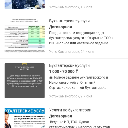
тенге; 3. Сдача отчетов ТОО 4. АВР,
Усть-Каменогорск, 1 июля
ЭСФ, СНТ, регистрация сотрудников на
сайте Енбек.кз
Бухгалтерские услуги
Договорная
Предлагаю вам следующие виды
бухгалтерских услуги : -Открытие ТОО и
ИП. -Полное или частичное ведение
бухгалтерского учета. -Сдача
Усть-Каменогорск, 24 июня
налоговых и статистических отчетов.
-Выписка первичных...
Бухгалтерские услуги
1 000 - 70 000 ₸
💼Полное ведение Бухгалтерского и
Налогового учёта. Опытный
Сертифицированный Бухгалтер✅
Открытие/Закрытие ТОО,ИП Кадровый
Усть-Каменогорск, 9 июня
учёт. Сдача форм Налогового учёта.
Выставление счетов-фактур,все виды...
Услуги по бухгалтерии
Договорная
-Ведение ИП, ТОО -Сдача
статистических и налоговых отчетов