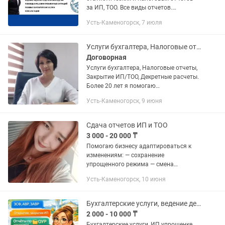
за ИП, ТОО. Все виды отчетов.
-регистрация эл.трудовых договоров;
Усть-Каменогорск, 7 июля
-Работа с ЭСФ, СНТ, оформление
импорта -оплата налогов за ИП и
работников...
Услуги бухгалтера, Налоговые отчеты, Закрытие ИП/ТОО, Декретные расчеты.
Договорная
Услуги бухгалтера, Налоговые отчеты,
Закрытие ИП/ТОО, Декретные расчеты.
Более 20 лет я помогаю
предпринимателям навести порядок в
Усть-Каменогорск, 9 июня
бухгалтерии, предоставляя полный
спектр услуг для ТОО и ИП. Почему...
Сдача отчетов ИП и ТОО
3 000 - 20 000 ₸
Помогаю бизнесу адаптироваться к
изменениям: — сохранение
упрощенного режима — смена
налогового режима — изменение
Усть-Каменогорск, 10 июня
регистрационных данных Полное и
разовое сопровождение: Налоги и
отчеты (Ф 910, 911,...
Бухгалтерские услуги, ведение декретниц
2 000 - 10 000 ₸
Бухгалтерские услуги, ИП упрощенке,