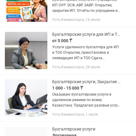
ИП ОУР. ЭСФ, АВР, ЭАВР. Открытие,
закрытие ИП. Отчёты по упрощенке и
по ОУР. ФНО 910, 200, 220 и тд Заявка
Усть-Каменогорск, 16 июля
на безработицу. Ведение ИП, Ведение
декретниц. По своей...
Бухгалтерские услуги для ИП и ТОО
от 5 000 ₸
Услуги удаленного бухгалтера для ИП
и ТОО Открытие, приостановка и
ликвидация ИП и ТОО Сдача
налоговой отчетности вовремя и без
Усть-Каменогорск, 28 июля
ошибок ф100.00, ф200.00, ф300.00,
ф700.00, ф910.00, ф701.00, ф701.01,...
Бухгалтерские услуги, Закрытие ИП, ТОО, Декларация, Отчеты, Разблокировка
1 000 - 15 000 ₸
Оказываю бухгалтерские услуги в
удаленном режиме по всему
Казахстану. Предлагаю разовые услуги
и полное сопровождение ИП и ТОО. -
Усть-Каменогорск, 1 июля
Открытие/Приостановление/
Ликвидация ТОО, ИП - Отправка: ЭСФ,
СНТ,...
Бухгалтерские услуги
Договорная