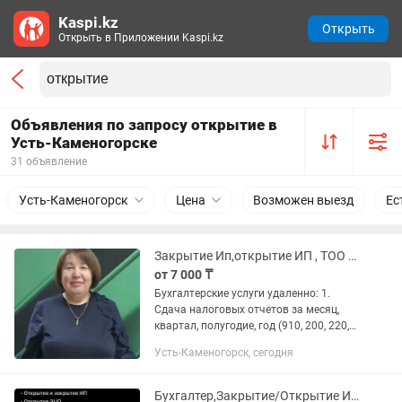
Kaspi.kz
Открыть
Открыть в Приложении Kaspi.kz
Объявления по запросу открытие в
Усть-Каменогорске
31 объявление
Усть-Каменогорск
Цена
Возможен выезд
Ес
Закрытие Ип,открытие ИП , ТОО сдача отчетов
от 7 000 ₸
Бухгалтерские услуги удаленно: 1.
Сдача налоговых отчетов за месяц,
квартал, полугодие, год (910, 200, 220,
300, 328, 700, 701,) 2.Интернет банкинг
Усть-Каменогорск, сегодня
3.выписка Авр и Эсф 4Полное ведение
бухгалтерского...
Бухгалтер,Закрытие/Открытие ИП,Отчеты ИП,Арест,График,Постановка на землю