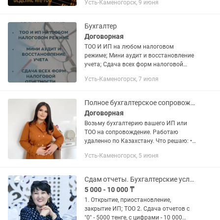
Усть-Каменогорск, 9 июня
отчеты (250,270,910,913,920,200,300 и
другие) •Ответ на уведомление в...
Бухгалтер
Договорная
ТОО И ИП на любом налоговом
режиме; Мини аудит и восстановление
учета; Сдача всех форм налоговой
отчетности; Открытие и ликвидация
Усть-Каменогорск, 7 июля
ИП, ТОО
Полное бухгалтерское сопровождение ИП/ТОО Налоги Зарплата Отчеты
Договорная
Возьму бухгалтерию вашего ИП или
ТОО на сопровождение. Работаю
удаленно по Казахстану. Что решаю: •
отчеты и декларации • расчет налогов •
Усть-Каменогорск, 5 июня
зарплата и сотрудники • ЭСФ, АБР,
Накладные •...
Сдам отчеты. Бухгалтерские услуги
5 000 - 10 000 ₸
1. Открытие, приостановление,
закрытие ИП; ТОО 2. Сдача отчетов с
"0" - 5000 тенге, с цифрами - 10 000