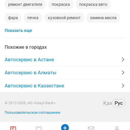
ремонт двигателя
покраска
покраска авто
фара
печка
кузовной ремонт
замена масла
Показать еще
акпп
чистка форсунок
ремонт фар
пассажирские перевозки
реставрация
кпп
Похожие в городах
химчистка
полировка фар
диагностика
Автосервис в Астане
полировка
ремонт выезд
шумоизоляция
Автосервис в Алматы
изготовление ключей
ремонт услуга
страховка
Автосервис в Казахстане
ремонт стартера
автострахование
Қаз
Рус
© 2012-2026, АО «Kaspi Bank»
полировка авто
автоуслуги
аргонная сварка
Пользовательское соглашение
грузовые авто
вскрытие
легковые авто