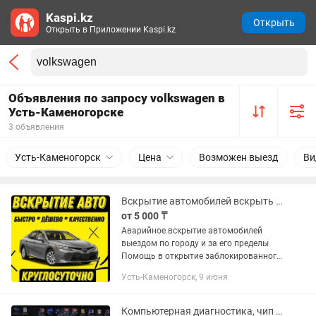
Kaspi.kz
Открыть
Открыть в Приложении Kaspi.kz
Объявления по запросу volkswagen в
Усть-Каменогорске
3 объявления
Усть-Каменогорск
Цена
Возможен выезд
Ви
Вскрытие автомобилей вскрыть авто машину открыть дверь бак копот багажник
от 5 000 ₸
Аварийное вскрытие автомобилей
выездом по городу и за его пределы
Помощь в открытие заблокированного
автомобиля. Прикурить авто Сел
Усть-Каменогорск, 9 июня
аккумулятор, забыли ключи в салоне,
проблема с центральными...
Компьютерная диагностика, чип тюнинг