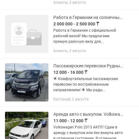
Алматы, 3 августа
Работаю с большинством
автомобилей. Горит ошибка давления?
После...
Работа в Германии на солнечных батареях,сборщики
2 000 000 - 2 500 000 ₸
Работа в Германии с официальной
рабочей визой! Мы предлагаем
прямую рабочую визу для
специалистов: 1. Знание языка
Алматы, 3 августа
(немецкий/английский) 2. Диплом в
области строительства или инженерии
Также...
Пассажирские перевозки Рудный Костанай Челябинск Екатеринбург
12 000 - 16 000 ₸
🌟 Комфортабельные пассажирские
перевозки по востребованным
направлениям! 🌟 Мы рады
предложить вам надежные и удобные
Костанай, 2 августа
поездки по маршрутам Костанай
Челябинск Костанай Екатеринбург
Рудный Челябинск...
Аренда авто с выкупом. Volkswagen Polo АКПП.
11 000 - 12 000 ₸
Volkswagen Polo 2013 АКПП Сдам в
аренду с выкупом или без выкупа авто
в отличном состоянии. В отличном