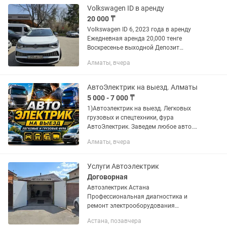
10–15...
Volkswagen ID в аренду
20 000 ₸
Volkswagen ID 6, 2023 года в аренду
Ежедневная аренда 20,000 тенге
Воскресенье выходной Депозит
200,000 Возможен вариант под выкуп
Алматы, вчера
АвтоЭлектрик на выезд. Алматы
5 000 - 7 000 ₸
1)Автоэлектрик на выезд. Легковых
грузовых и спецтехники, фура
АвтоЭлектрик. Заведем любое авто.
Компьютерная диагностика.
Алматы, вчера
2)Производим ремонт легковых и
грузовых автомобилей любой
сложности не...
Услуги Автоэлектрик
Договорная
Автоэлектрик Астана
Профессиональная диагностика и
ремонт электрооборудования
автомобилей. Услуги Компьютерная
Астана, позавчера
диагностика Поиск и устранение