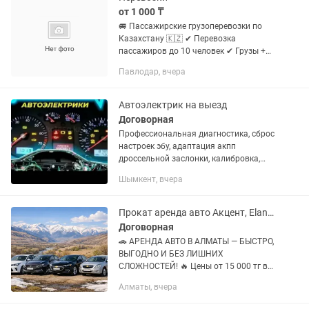
от 1 000 ₸
🚐 Пассажирские грузоперевозки по
Казахстану 🇰🇿 ✔ Перевозка
пассажиров до 10 человек ✔ Грузы +
пассажиры — удобно и выгодно ✔ По
Павлодар, вчера
всем регионам Казахстана ✔
Работаем по перечислению
(безналичный...
Автоэлектрик на выезд
Договорная
Профессиональная диагностика, сброс
настроек эбу, адаптация акпп
дроссельной заслонки, калибровка,
кодирование блоков управления всех
Шымкент, вчера
марок легкового траспорта - Launch
PRO3 LINK Все марки легковых и...
Прокат аренда авто Акцент, Elantra, Поло (Polo) Rio и другие авто
Договорная
🚗 АРЕНДА АВТО В АЛМАТЫ — БЫСТРО,
ВЫГОДНО И БЕЗ ЛИШНИХ
СЛОЖНОСТЕЙ! 🔥 Цены от 15 000 тг в
сутки 🔥 Чем дольше аренда — тем
Алматы, вчера
больше скидка 🔥 Чистые и ухоженные
автомобили 🔥 Оформление всего за