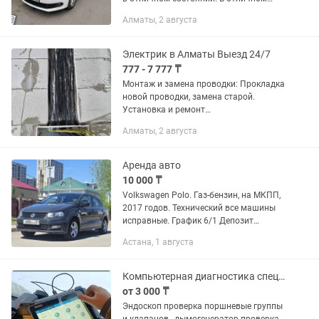
состоянии, резина зима лето, без
Алматы, 2 августа
вложений, кондиционер печка всё
работает, линзовая оптика,...
Электрик в Алматы Выезд 24/7
777 - 7 777 ₸
Монтаж и замена проводки: Прокладка
новой проводки, замена старой.
Установка и ремонт
электрооборудования: Монтаж и
Алматы, 2 августа
замена розеток, выключателей,
автоматов, УЗО, электросчетчиков.
Монтаж...
Аренда авто
10 000 ₸
Volkswagen Polo. Газ-бензин, на МКПП,
2017 годов. Технический все машины
исправные. График 6/1 Депозит
20.000тг Путевой лист, страховку
Астана, 1 августа
делать не надо.
Компьютерная диагностика спецтехники и легковые автомобили выезд
от 3 000 ₸
Эндоскоп проверка поршневые группы