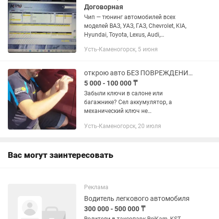
Договорная
Чип — тюнинг автомобилей всех
моделей ВАЗ, УАЗ, ГАЗ, Chevrolet, KIA,
Hyundai, Toyota, Lexus, Audi,
VolksWAgen, Skoda, Mitsubishi и другие.
Усть-Каменогорск, 5 июня
Какие изменения происходят с
машиной после чип-тюнинга: 1....
открою авто БЕЗ ПОВРЕЖДЕНИЙ Көлікті зақымдамай кәсіби аш
5 000 - 100 000 ₸
Забыли ключи в салоне или
багажнике? Сел аккумулятор, а
механический ключ не
поворачивается? Не бейте стекла —
Усть-Каменогорск, 20 июля
это дороже! Я мастер по аварийному
открытию дверных замков и капотов.
Работаю спец....
Вас могут заинтересовать
Реклама
Водитель легкового автомобиля
300 000 - 500 000 ₸