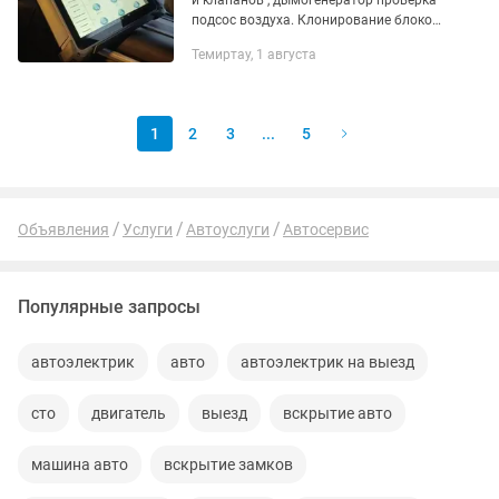
и клапанов , дымогенератор проверка
подсос воздуха. Клонирование блоков,
адаптации блоков.Есть выездная
Темиртау, 1 августа
диагностика спецтехники дорожно
строительной техники...
1
2
3
...
5
Объявления
Услуги
Автоуслуги
Автосервис
Популярные запросы
автоэлектрик
авто
автоэлектрик на выезд
сто
двигатель
выезд
вскрытие авто
машина авто
вскрытие замков