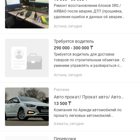
Ремонт восстановление блоков SRS /
AIRBAG после аварии, ДТП (прошивка,
удаление ошибок и данных об аварии).
Удаление информации об ударе (crash
Астана, сегодня
data) в SRS Прошить блок Airbag (SRS)
гораздо...
Требуется водитель
290 000 - 300 000 ₸
Требуется водитель для доставки
товаров по строительным объектам . С
умением управлять и разбираться с
VOLKSWAGEN TRANSPORTER (Дизель )
Астана, сегодня
График работы с 9:00 до 18:00 ,
суббота с 9:00-13:00 ,...
Реклама
Авто прокат/ Прокат авто/ Автопрокат /Аренда авто
13 500 ₸
Компания по Аренде автомобилей по
прокату легковых автомобилей
предлагает. Hyundai Солярис 2014-
Алматы, сегодня
2021 г. Hyundai Accent 2015-2021 г.
Камри 50 2014 г. Kia Rio 2015-2021 г.
Лексус GS300 2010, Шевроле...
Перевозки