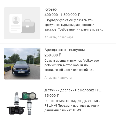
неисправностей Проверка проводки
Ремонт...
Курьер
400 000 - 1 500 000 ₸
В курьерскую службу в г.Алматы
требуются курьеры для доставки
заказов. Требования: - наличие прав -
наличие счета Kaspi - наличие ИП -
Алматы, позавчера
личное авто, кузов фургон: ВАЗ Largus
Volkswagen caddy Renault...
Аренда авто с выкупом
250 000 ₸
Сдам в аренду с выкупом Volkswagen
polo 2013гв, мотор новый, по
технической части вложений не
требует, по кузову есть дефекты
Алматы, 4 августа
незначительные
Датчики давления в колесах TPMS датчик давления в шинах
15 000 ₸
ГОРИТ TPMS? НЕ ВИДИТ ДАВЛЕНИЕ?
РЕШИМ! Продам и пропишу датчики
давления в шинах TPMS.
Универсальные датчики 315 / 433 MHz.