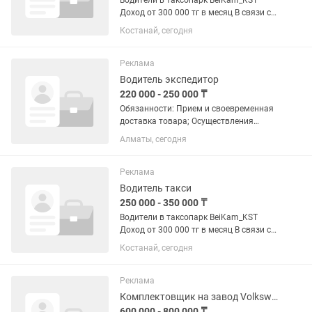
Водители в таксопарк BeiKam_KST
Доход от 300 000 тг в месяц В связи с
расширением таксопарк BeiKam_KST
Костанай, сегодня
приглашает водителей на постоянную
основу и подмену. Основной критерий
иметь права категории...
Реклама
Водитель экспедитор
220 000 - 250 000 ₸
Обязанности: Прием и своевременная
доставка товара; Осуществления
погрузочно-разгрузочных работ;
Алматы, сегодня
Обеспечение сохранности автомобиля
и вверенного груза; Работа с товарно-
транспортными...
Реклама
Водитель такси
250 000 - 350 000 ₸
Водители в таксопарк BeiKam_KST
Доход от 300 000 тг в месяц В связи с
расширением таксопарк BeiKam_KST
Костанай, сегодня
приглашает водителей на постоянную
основу и подмену. Основной критерий
иметь права категории...
Реклама
Комплектовщик на завод Volkswagen в Словакии
600 000 - 800 000 ₸