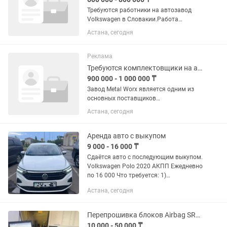
Требуются работники на автозавод
Volkswagen в Словакии.Работа
заключается в сборке и комплектации
Астана, сегодня
автомобилей.Завод
автоматизирован.Возраст до 50
лет,парни и семейные пары.Все
Реклама
вопросы по номеру в...
Требуются комплектовщики на автозавод в Чехии
900 000 - 1 000 000 ₸
Завод Metal Worx является одним из
основных поставщиков
автомобильной продукции для таких
Астана, сегодня
компаний как Porshe, Volkswagen,
Skoda, BMW. Обязанности: Обработка,
шлифовка, мойка сушка...
Аренда авто с выкупом
9 000 - 16 000 ₸
Сдаётся авто с последующим выкупом.
Volkswagen Polo 2020 АКПП Ежедневно
по 16 000 Что требуется: 1)
Первоначальный взнос от 200 000 +
Астана, сегодня
страховка от 10.000 2) Залоговый
документ (военный билет/...
Перепрошивка блоков Airbag SRS Удаление crash data
10 000 - 50 000 ₸