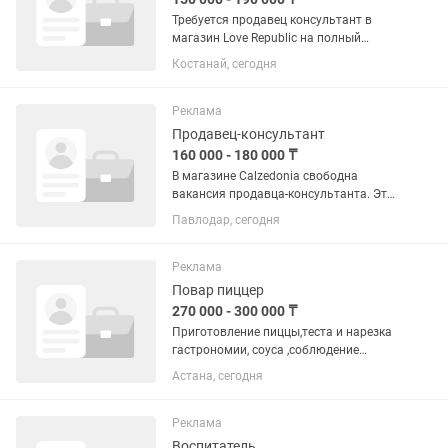
Требуется продавец консультант в
магазин Love Republic на полный
рабочий день- на долгий срок -
Костанай, сегодня
девушка от 18 лет - сменный 8 часовой
график - выходные плавающие - 5/2 -
ТРЦ Март 1 этаж
Реклама
Продавец-консультант
160 000 - 180 000 ₸
В магазине Calzedonia свободна
вакансия продавца-консультанта. Это
итальянский бренд носочно-чулочных
Павлодар, сегодня
изделий, а также купальников и
пляжной одежды. •Находимся г.
Павлодар в ТРЦ Batyr Mall на 1...
Реклама
Повар пиццер
270 000 - 300 000 ₸
Приготовление пиццы,теста и нарезка
гастрономии, соуса ,соблюдение
санитарии, приготовления заготовок
Астана, сегодня
на данной станции,ревизия линии раз
в месяц График работы 2 на 2,с 10 утра
до двенадцати ночи,в...
Реклама
Воспитатель