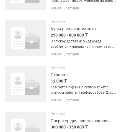
приглашает пеших курьеров на работу
! Мы предлагаем : Возможность
Алматы, сегодня
зарабатывать до 20 000 тг в день
Пешком в среднем в час 2400 тг+
чаевые Свободный график работы...
Реклама
Курьер на личном авто .
250 000 - 800 000 ₸
В службу доставки Яндекс-еда
требуются курьеры на личном авто!
Мы предлагаем : Возможность
Алматы, сегодня
зарабатывать до 30 000 тг в день На
автомобиле в час -3200тнг +чаевые .
Дополнительные бонусы и акции от...
Реклама
Охрана
12 000 ₸
Требуется охрана в супермаркет с
опытом работы! График работы 2/2с
8:00 до 24:00 зарплата 180-200тыс/
Алматы, сегодня
месяц. Или ежедневно с 8:00 до 24:00
воскресенье выходной зарплата
320000тыс/месяц (Возрастное...
Реклама
Оператор для приема заказов
300 000 - 350 000 ₸