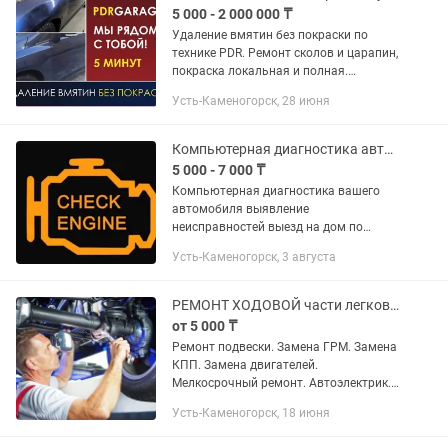
5 000 - 2 000 000 ₸
Удаление вмятин без покраски по
технике PDR. Ремонт сколов и царапин,
покраска локальная и полная.
Кузовной ремонт.Жестяные
Усть-Каменогорск, 28 июня
работы.Оценка повреждений .Стаж
работы более 30 лет. Если вы ищете...
Компьютерная диагностика автомобиля 24/7 Выезд на дом
5 000 - 7 000 ₸
Компьютерная диагностика вашего
автомобиля выявление
неисправностей выезд на дом по
городу без выходных.
Усть-Каменогорск, 3 августа
РЕМОНТ ХОДОВОЙ части легковых автомобилей.
от 5 000 ₸
Ремонт подвески. Замена ГРМ. Замена
КПП. Замена двигателей.
Мелкосрочный ремонт. Автоэлектрик.
В выходные только сообщения!!!
Усть-Каменогорск, 18 июня