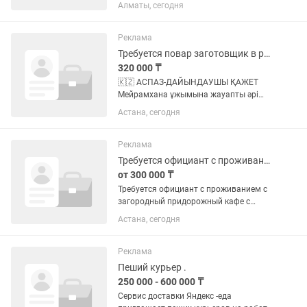
Оплата еженедельная С 10:00-21:00,
Алматы, сегодня
выходные обсуждаются
НАРАБОТАННАЯ КЛИЕНТСКАЯ БАЗА
ПОЛНЫЕ ЗАПИСИ! Присылайте
Реклама
пожалуйста свои работы...
Требуется повар заготовщик в ресторан
320 000 ₸
🇰🇿 АСПАЗ-ДАЙЫНДАУШЫ ҚАЖЕТ
Мейрамхана ұжымына жауапты әрі
еңбекқор аспаз-дайындаушы қажет.
Астана, сегодня
Міндеттері: • Өнімдерді алдын ала
дайындау; • Ет, көкөніс және басқа да
өнімдерді өңдеу, кесу; • Жартылай...
Реклама
Требуется официант с проживанием
от 300 000 ₸
Требуется официант с проживанием с
загородный придорожный кафе с
гостиницей. Работа ежедневно с 10:00
Астана, сегодня
до 00:00. Полное обеспечение включая
проживание и питание. Выходной по
запросу. ЗП выдается...
Реклама
Пеший курьер .
250 000 - 600 000 ₸
Сервис доставки Яндекс -еда