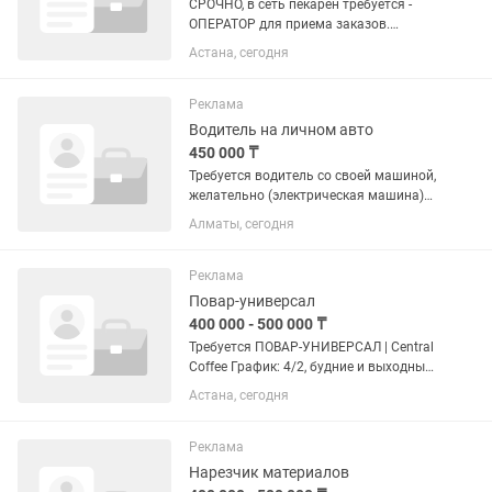
СРОЧНО, в сеть пекарен требуется -
ОПЕРАТОР для приема заказов.
Желательно женского пола. График
Астана, сегодня
работы с 09.00 ч до 20.00 ч., 5/2 , два
дня выходных в будние дни. Зп - 250
тыс тг + 1 % от продаж;...
Реклама
Водитель на личном авто
450 000 ₸
Требуется водитель со своей машиной,
желательно (электрическая машина)
🕗 График: с 07:30 до 20:00 , 6/1
Алматы, сегодня
воскресенье выходной. 💰 Оклад: 400
000 тг в месяц, 50.000 на бензин. 👤
Возраст: 45+...
Реклама
Повар-универсал
400 000 - 500 000 ₸
Требуется ПОВАР-УНИВЕРСАЛ | Central
Coffee График: 4/2, будние и выходные
Время: с 07:00 до 20:00 Оплата: 20 000
Астана, сегодня
тг за смену, от 400 000 тг в месяц Что
нужно делать: Собирать и выставлять
витрину в...
Реклама
Нарезчик материалов