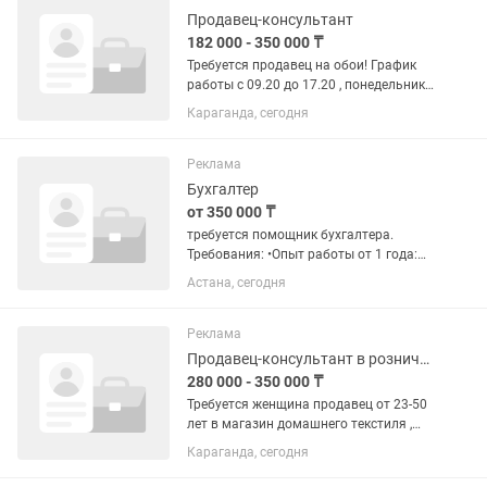
Продавец-консультант
182 000 - 350 000 ₸
Требуется продавец на обои! График
работы с 09.20 до 17.20 , понедельник
выходной( по желанию второй
Караганда, сегодня
выходной в будни). Знание казахского !
От 25 до 45 лет!
Реклама
Бухгалтер
от 350 000 ₸
требуется помощник бухгалтера.
Требования: •Опыт работы от 1 года:
•Знание 1С 8.3, Excel; • Опыт работы с
Астана, сегодня
реализацией (счет 1210) •Умение
работать с кассой и первичной...
Реклама
Продавец-консультант в розничном магазине
280 000 - 350 000 ₸
Требуется женщина продавец от 23-50
лет в магазин домашнего текстиля ,
корпеше с национальными узорами,
Караганда, сегодня
одеял, подушек, постельного белья ,
приданное невесты. У нас популярный