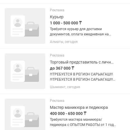
пожаловать в ТОО Apple City Corps -
компания крупнейших
Реклама
дистрибьюторов, где...
Курьер
1 000 - 500 000 ₸
Требуется курьер для доставки
документов, оплата ежедневная на
один адрес оплата в сумме 1000 тг.
Алматы, сегодня
Минимальная доставка от 5 адресов.
Более подробная информация при
встрече. График работы для курьеров...
Реклама
Торговый представитель с личным автомобилем
до 367 000 ₸
!!!ТРЕБУЕТСЯ В РЕГИОН САРЫАГАШ!!!
!!!ТРЕБУЕТСЯ В РЕГИОН САРЫАГАШ!!!
!!!ТРЕБУЕТСЯ В РЕГИОН САРЫАГАШ!!!
Шымкент, сегодня
Добро пожаловать в ТОО Apple City
Corps - компания крупнейших
дистрибьюторов, где наши...
Реклама
Мастер маникюра и педикюра
400 000 - 650 000 ₸
Требуются мастера маникюра/
педикюра с ОПЫТОМ РАБОТЫ от 1 года