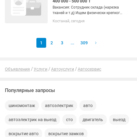
400 000 - 500 000 ₸
Вакансия: Сотрудник склада (нарезка
тканей и т.д) Ищем физически крепкого
и ответственного человека на
Костанай, сегодня
постоянную работу. • Без опыта —
обучаем на месте. • График: ВТ-ВС с
09:00 до 18:00 (ПН —...
1
2
3
...
309
Объявления
Услуги
Автоуслуги
Автосервис
Популярные запросы
шиномонтаж
автоэлектрик
авто
автоэлектрик на выезд
сто
двигатель
выезд
вскрытие авто
вскрытие замков