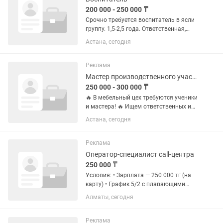
200 000 - 250 000 ₸
Срочно требуется воспитатель в ясли
группу. 1,5-2,5 года. Ответственная,
доброжелательная и креативная. 5
Астана, сегодня
дней в неделю, сб/вс выходные. В
группе до 20 детей. С детьми не берем
Реклама
Мастер производственного участка
250 000 - 300 000 ₸
🔥 В мебельный цех требуются ученики
и мастера! 🔥 Ищем ответственных и
шустрых ребят от 18 лет. Что делаем:
Астана, сегодня
Изготовление мягкой мебели Кровати,
диваны и другая мебель Опыт не
обязателен! ✅ Всему...
Реклама
Оператор-специалист call-центра
250 000 ₸
Условия: • Зарплата — 250 000 тг (на
карту) • График 5/2 с плавающими
выходными • Смены: 09:00–18:00 /
Алматы, сегодня
10:00–19:00 / 12:00–21:00 •
Официальное трудоустройство по ТК
РК • Комфортный офис • Стабильная...
Реклама