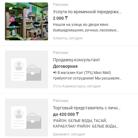
магазин в инстаграмм....
Реклама
Услуги по временной передержке кошек
2 000 ₸
Нашли на улице, во дворе явно
бывшедомашних, ручных, ласковых
котика или кошечку? Соседи
Алматы, сегодня
выкинули? Квартиранты съехали и
бросили в подъезде? Вы человек с
большим сердцем, хотели бы помочь
Реклама
хвостикам...
Продавец-консультант
Договорная
📢 В магазин Kari (ТРЦ Maxi Mall)
требуются сотрудники! Мы расширяем
команду и приглашаем на работу
Усть-Каменогорск, сегодня
ответственных, активных и
доброжелательных сотрудников.
Открытые вакансии: ❗️Администратор
Реклама
(без...
Торговый представитель с личным автомобилем
до 420 000 ₸
!РАЙОН: БЕЛЫЕ ВОДЫ, ТАСАЙ,
КАРАБУЛАК! !РАЙОН: БЕЛЫЕ ВОДЫ,
ТАСАЙ, КАРАБУЛАК! !РАЙОН: БЕЛЫЕ
Шымкент, сегодня
ВОДЫ, ТАСАЙ, КАРАБУЛАК! Добро