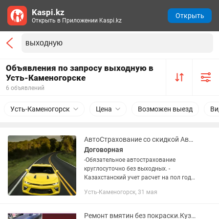
Kaspi.kz
Открыть
Открыть в Приложении Kaspi.kz
Объявления по запросу выходную в
Усть-Каменогорске
6 объявлений
Усть-Каменогорск
Цена
Возможен выезд
Ви
АвтоСтрахование со скидкой АвтоСтраховка рос учет грузовые
Договорная
-Обязательное автострахование
круглосуточно без выходных. -
Казахстанский учет расчет на пол года
и год - Страхование работников ИП -
Усть-Каменогорск, 31 мая
Выезд в Россию Российский учет
Армения Киргизия Монголия...
Ремонт вмятин без покраски.Кузовной ремонт. Ремонт сколов и царапин.