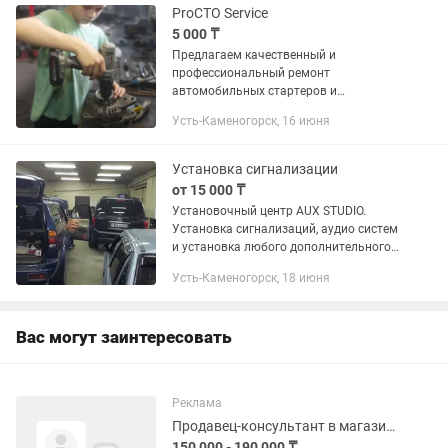
ProСТО Service
5 000 ₸
Предлагаем качественный и
профессиональный ремонт
автомобильных стартеров и
генераторов. Снятие-установка.
Усть-Каменогорск, 16 июня
Наличие стенда. Пр.Назарбаева 152
(территория автомойки 5звезд)
Оригинальный стартер и...
Установка сигнализации
от 15 000 ₸
Установочный центр AUX STUDIO.
Установка сигнализаций, аудио систем
и установка любого дополнительного
оборудования на автомобиль. Услуги
Усть-Каменогорск, 18 июня
автоэлектрика. В выходные только
сообщения!!!
Вас могут заинтересовать
Реклама
Продавец-консультант в магазине одежды
150 000 - 190 000 ₸