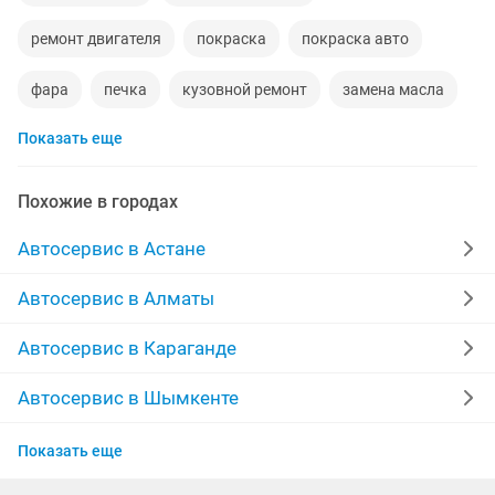
ремонт двигателя
покраска
покраска авто
фара
печка
кузовной ремонт
замена масла
Показать еще
акпп
чистка форсунок
ремонт фар
пассажирские перевозки
реставрация
кпп
Похожие в городах
химчистка
полировка фар
диагностика
Автосервис в Астане
полировка
ремонт выезд
шумоизоляция
Автосервис в Алматы
изготовление ключей
ремонт услуга
страховка
Автосервис в Караганде
ремонт стартера
автострахование
Автосервис в Шымкенте
Автосервис в Костанае
полировка авто
автоуслуги
аргонная сварка
Показать еще