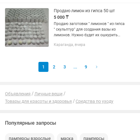
Золотом Яблоке Набор -тоник и...
Продаю лимон из гипса 50 шт
5 000 ₸
Продаю заготовки " лимонов " из гипса
" скульптур" для создания вазы из
лимонов. Нужно будет их ошкурить
наждачной бумагой с тыльной
Караганда, вчера
стороны ,окрасить в желтый цвет или
"лайм" и обклеить вазу...
1
2
3
...
9
Объявления
Личные вещи
Товары для красоты и здоровья
Средства по уходу
Популярные запросы
памперсы взрослые
маска
памперсы