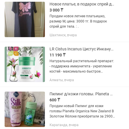
Новое платье, в подарок спрей для тела.
3 000 ₸
Продам новое летнее платьишко,
размер М, цена: 3000 тг. В подарок
спрей для тела. : .
Шахтинск, вчера
LR Cistus Incanus Цистус Инканус поддержка иммунитета Германия
11 190 ₸
Натуральный растительный препарат:
- поддержка иммунитета - укрепление
костей - максимально быстрое
восстановление после болезней
Алматы, вчера
-обладает противовоспалительными,
антибактериальными,...
Пилинг д/кожи головы. Planeta Organica,Расчёска,мыло Waikiki,Фаберлик спрей
600 ₸
Продам новый Пилинг для кожи
головы Planeta Organica New Zealand В
Золотом Яблоке приобретали за 2900
За 1000 тг отдам Лосьон для тела
Караганда, вчера
Манго За 800 тг Отдам Брали в