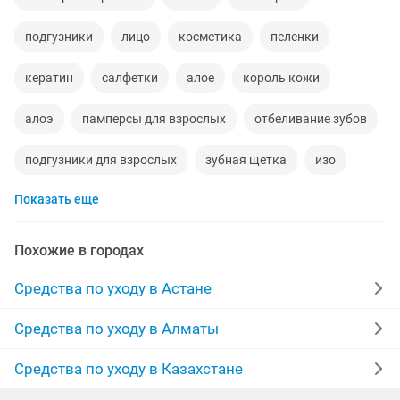
подгузники
лицо
косметика
пеленки
кератин
салфетки
алое
король кожи
алоэ
памперсы для взрослых
отбеливание зубов
подгузники для взрослых
зубная щетка
изо
Показать еще
волосы
набор для
для волос
набор
памперсы для взрослых 3
натуральная
качество
Похожие в городах
уход для
кожа
детская
памперсы для
Средства по уходу в Астане
взрослые
мою
гель для
крем для рук
Средства по уходу в Алматы
кол
на пр
за 5000
женщина
краска
Средства по уходу в Казахстане