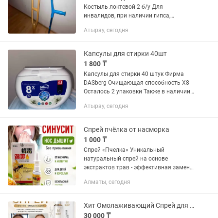
Костыль локтевой 2 б/у Для
инвалидов, при наличии гипса,
получении травм, при восстановлении
Атырау, сегодня
двигательной системы. Также в
наличии: Подгузники для взрослых
Tena (2M,...
Капсулы для стирки 40шт
1 800 ₸
Капсулы для стирки 40 штук Фирма
DASberg Очищающая способность Х8
Осталось 2 упаковки Также в наличии:
Подгузники для взрослых Tena (2M, 1L),
Атырау, сегодня
Seni (1L), Dailee (1XL), Joly (1L упак.
повреждена),...
Спрей пчёлка от насморка
1 000 ₸
Спрей «Пчелка» Уникальный
натуральный спрей на основе
экстрактов трав - эффективная замена
синтетических препаратов! Состав:
Алматы, сегодня
прополис, экстракты магнолии
лилиецветной, сапожниковой
растопыренной,...
Хит Омолаживающий Спрей для лица с коллагеном
30 000 ₸