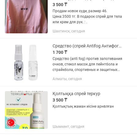
3 500 ₸
Продам новое худи, размер 46.
Цена:3500 тг. В подарок спрей для тела
или крем для рук. : .
Шахтинск, сегодня
Средство (спрей Antifog Антифог) против запотевания, 20мл
1 700 ₸
Средство (anti fog) против запотевания
очков, стекол масок для пейнтбола и
страйкбола, спортивных и защитных
очков и масок, биноклей и многого
Алматы, сегодня
другого. Средство в исполнении —
спрей. Основное...
Қолтыққа спрей теркур
3 500 ₸
Қолтықтың жаман иісіне арнвлған
Шымкент, сегодня