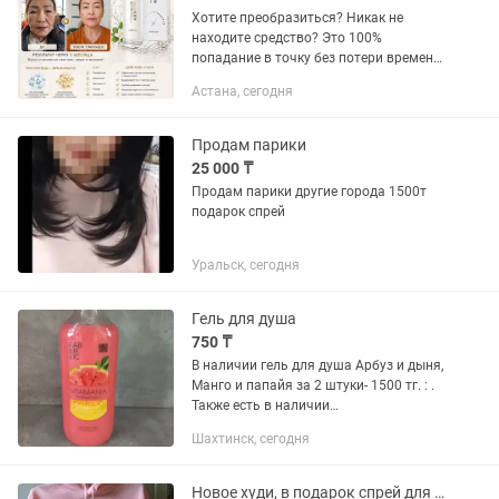
Хотите преобразиться? Никак не
находите средство? Это 100%
попадание в точку без потери времени
и денег на поиски того самого
Астана, сегодня
средства! Спрей для лица с коллагеном
результат ухоженная сияющая кожа....
Продам парики
25 000 ₸
Продам парики другие города 1500т
подарок спрей
Уральск, сегодня
Гель для душа
750 ₸
В наличии гель для душа Арбуз и дыня,
Манго и папайя за 2 штуки- 1500 тг. : .
Также есть в наличии
парфюмированный интерьерный
Шахтинск, сегодня
спрей для дома, офиса, автомобиля,
для ароматизации тканей и штор....
Новое худи, в подарок спрей для тела.