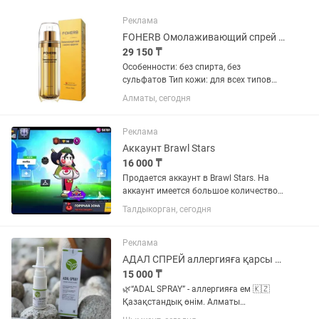
Реклама
FOHERB Омолаживающий спрей с лифтинг эффектом, 120 мл
29 150 ₸
Особенности: без спирта, без
сульфатов Тип кожи: для всех типов
кожи, для жирной кожи, для
Алматы, сегодня
комбинированной кожи, для сухой
кожи, для чувствительной кожи Страна
производства:...
Реклама
Аккаунт Brawl Stars
16 000 ₸
Продается аккаунт в Brawl Stars. На
аккаунт имеется большое количество
игровой валюты, большое количество
Талдыкорган, сегодня
скинов (есть и которые уже не
получить) на персонажей. Бойцов 100
из 105. Есть полностью...
Реклама
АДАЛ СПРЕЙ аллергияға қарсы спрей
15 000 ₸
🌿“ADAL SPRAY” - аллергияға ем 🇰🇿
Қазақстандық өнім. Алматы
қаласында шығады 🏕️Таза табиғи