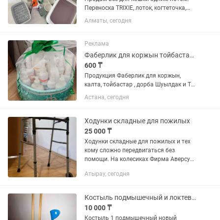
Переноска TRIXIE, лоток, когтеточка,
миски, коврик, игрушки, когтерез,
Алматы, сегодня
салфетки и спреи. Всё в хорошем
состоянии, чистое и аккуратное.
Продаю, так как больше не...
Реклама
Фаберлик для коржын тойбастар Шуылдак Калта
600 ₸
Продукция Фаберлик для коржын,
калта, тойбастар , дорба Шуылдак и ТД.
Продукция Фаберлик в наличии много
Астана, сегодня
товара есть, приходите и выбирайте
ассортимент богатый, выбор большой,
цены приемлемые. Обмен...
Ходунки складные для пожилых
25 000 ₸
Ходунки складные для пожилых и тех
кому сложно передвигаться без
помощи. На колесиках Фирма Аверсус
Высота ножек регулируется. Также в
Атырау, сегодня
наличии: Подгузники для взрослых
Tena (2M, 1L), Seni (1L),...
Костыль подмышечный и локтевой
10 000 ₸
Костыль 1 подмышечный новый