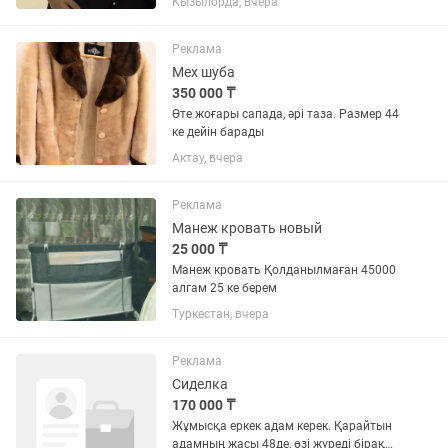
Кызылорда, вчера
Реклама
Мех шуба
350 000 ₸
Өте жоғары сапада, әрі таза. Размер 44
ке дейін барады
Актау, вчера
Реклама
Манеж кровать новый
25 000 ₸
Манеж кровать Қолданылмаған 45000
алгам 25 ке берем
Туркестан, вчера
Реклама
Сиделка
170 000 ₸
Жұмысқа еркек адам керек. Қарайтын
адамның жасы 48де, өзі жүреді бірақ