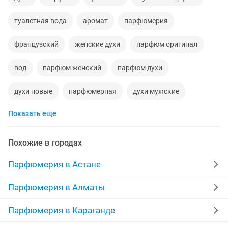
туалетная вода
аромат
парфюмерия
французский
женские духи
парфюм оригинал
вод
парфюм женский
парфюм духи
духи новые
парфюмерная
духи мужские
Показать еще
мужской аромат
платья
оригинал
муж
мужчинам
парфюм для
верхний
женщина
Похожие в городах
набор
для мужчин
ароматы духи
мужская
Парфюмерия в Астане
original
парф
порфюм
бар
бренд
пар
Парфюмерия в Алматы
запах
туалетный
для
женс
акции
Парфюмерия в Караганде