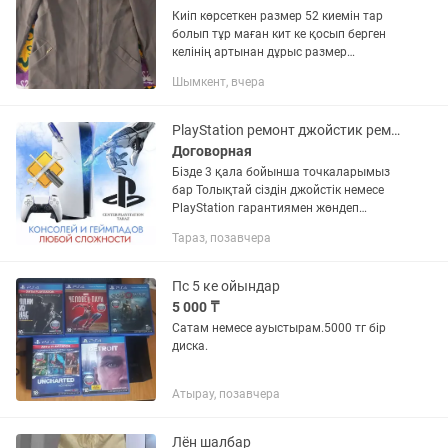
Киіп көрсеткен размер 52 киемін тар
болып тұр маған кит ке қосып берген
келінің артынан дұрыс размер
таңдамай сомен үиде тұр әле азам
Шымкент, вчера
азам деп жүріп азбадым 🤭😂🙈 48ге де
келеді себебі кеңдеу 46 деп...
PlayStation ремонт джойстик ремонт жасаймыз гарантиямен PS5 пс 5 пс4 жөндеу
Договорная
Бізде 3 қала бойынша точкаларымыз
бар Толықтай сіздін джойстік немесе
PlayStation гарантиямен жөндеп
береміз Джойстик жөндеу ғана емес пс
Тараз, позавчера
ке қатысты бәрі бар Стик 500 Резистор
2000 Л1 1000 Толық...
Пс 5 ке ойындар
5 000 ₸
Сатам немесе ауыстырам.5000 тг бір
диска.
Атырау, позавчера
Лён шалбар