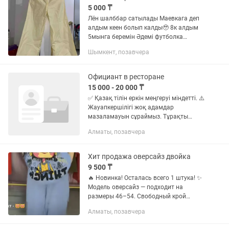
5 000 ₸
Лён шалббар сатылады Маевкага деп
алдым кеен болып калды🥹 8к алдым
5мынга беремін Әдемі футболка
рубашкалармен кетеді
Шымкент, позавчера
Официант в ресторане
15 000 - 20 000 ₸
✅ Қазақ тілін еркін меңгеруі міндетті. ⚠️
Жауапкершілігі жоқ адамдар
мазаламауын сұраймыз. Тұрақты
жұмысқа даяшылар қажет. 🔹 Жасы:
Алматы, позавчера
18 жастан 23 жасқа дейін. 🔹 Міндетті
түрде жұмыс тәжірибесі болуы...
Хит продажа оверсайз двойка
9 500 ₸
🔥 Новинка! Осталась всего 1 штука! ✨
Модель оверсайз — подходит на
размеры 46–54. Свободный крой
отлично смотрится на разных типах
Алматы, позавчера
фигуры. 💥 Хит продаж! Успейте
приобрести, пока товар в наличии. 🔥...