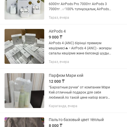
6000тг AirPods Pro 7000тг AirPods 3
7000тг . ✅100% түпнұсқалық AirPods
ұқсастығы ✅ Air Әр құлаққап пен
Тараз, вчера
корпустың зарядын көрсетеді ✅AirPode
қосқанда экранда...
AirPods 4
9 000 ₸
AirPods 4 (ANC) бірінші премиум
көшірмесі🔥 • AirPods 4 (ANC) - жоғары
сапалы көшірме және белсенді шуды
азайту функциясы бар! Мөлдірлік
Тараз, вчера
режимімен, автоматты тоқтау және
сымсыз зарядтауды қолдаумен...
Парфюм Мари кей
12 000 ₸
"Бархатные ручки" от компании Мэри
Кей.отличный подарок для себя
любимой.по такой цене набор всего
один .по городу могу доставить. Так же
Караганда, вчера
в наличии бальзам для губ
-4000тг.срок 28г.
Пальто базовый цвет тёплый
8 000 ₸