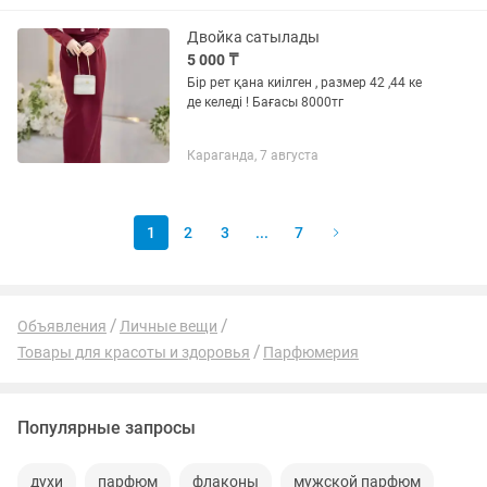
Двойка сатылады
5 000 ₸
Бір рет қана киілген , размер 42 ,44 ке
де келеді ! Бағасы 8000тг
Караганда, 7 августа
1
2
3
...
7
Объявления
Личные вещи
Товары для красоты и здоровья
Парфюмерия
Популярные запросы
духи
парфюм
флаконы
мужской парфюм