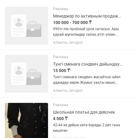
Реклама
Менеджер по активным продажам
100 000 - 700 000 ₸
990тг-лік пробный урок сатасыз. Ары
қарай мұғалімдер сабақ өтіп үлкен
чектар шығарып береді. Соның
Алматы, сегодня
проценті жазылады сізге 6%, 7%, 8%, 9%-
ке дейін барады
Реклама
Тунгі сменаға сэндвич дайындауға 23-35 жастағы қыздар іздейміз
15 000 ₸
Тунгі сменаға сендвич жасайтын айел
адамдар керек Жумыс уақты кешкі
20:00 ден таңғы 7:30 ға дейын Айлық
Алматы, сегодня
аптасына бір рет беріледі Жумыс 2/2
Жумысқа жауапкершілікті бұрын тунгі
сменада жасап корген...
Реклама
Школьная платье для девочек
4 500 ₸
42-44 ке дейын кете береды 2 рет гана
киылген