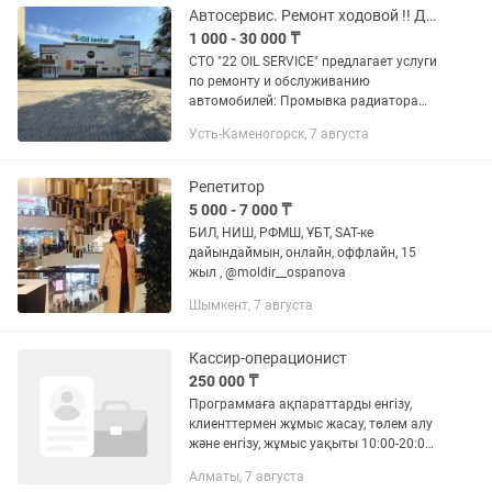
Автосервис. Ремонт ходовой !! Диагностика СТО в Усть-Каменогорске
1 000 - 30 000 ₸
СТО "22 OIL SERVICE" предлагает услуги
по ремонту и обслуживанию
автомобилей: Промывка радиатора
печки чистка радиатора печки и
Усть-Каменогорск, 7 августа
системы охлаждения Ремонт ходовой
части замена шаровых наконечников...
Репетитор
5 000 - 7 000 ₸
БИЛ, НИШ, РФМШ, ҰБТ, SAT-ке
дайындаймын, онлайн, оффлайн, 15
жыл , @moldir__ospanova
Шымкент, 7 августа
Кассир-операционист
250 000 ₸
Программаға ақпараттарды енгізу,
клиенттермен жұмыс жасау, төлем алу
және енгізу, жұмыс уақыты 10:00-20:00,
6/1 график, жас аралығы 20 дан 35 ке
Алматы, 7 августа
дейін