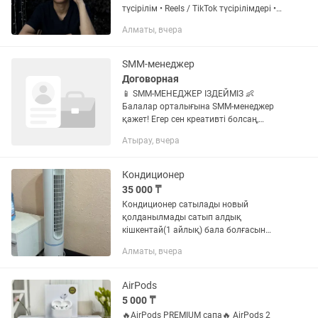
түсірілім • Reels / TikTok түсірілімдері •
Контентке арналған съёмка • Жеке
Алматы, вчера
және коммерциялық түсірілім • Сапалы
монтаж...
SMM-менеджер
Договорная
📱 SMM-МЕНЕДЖЕР ІЗДЕЙМІЗ 👶
Балалар орталығына SMM-менеджер
қажет! Егер сен креативті болсаң,
видео түсіріп, Instagram-ды жүргізген
Атырау, вчера
ұнаса — біз сені күтеміз! 💛 ✨ БІЗ СІЗГЕ
ҰСЫНАМЫЗ: — 💰 Жақсы әрі...
Кондиционер
35 000 ₸
Кондиционер сатылады новый
қолданылмады сатып алдық
кішкентай(1 айлық) бала болғасын
ыңғайсыз болды қолдану қатты
Алматы, вчера
соғады. Су құйылады және мұз
салынады (ыдысы бар) 45.000 тг
алынған - 35.000 ке...
AirPods
5 000 ₸
🔥AirPods PREMIUM сапа🔥 AirPods 2