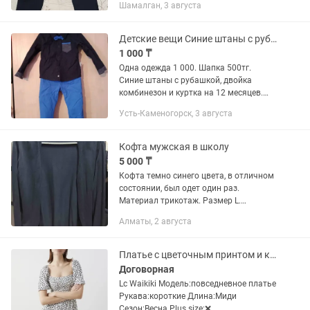
Шамалган, 3 августа
Детские вещи Синие штаны с рубашкой
1 000 ₸
Одна одежда 1 000. Шапка 500тг.
Синие штаны с рубашкой, двойка
комбинезон и куртка на 12 месяцев.
Шапка SIZE 2. Штаны на подтяжках LC
Усть-Каменогорск, 3 августа
WAikiki на 9-12 месяцев 74/80 см.
Кофта мужская в школу
5 000 ₸
Кофта темно синего цвета, в отличном
состоянии, был одет один раз.
Материал трикотаж. Размер L.
Подойдет и на M. Рукав можно
Алматы, 2 августа
повернуть Фирма Lc Waikiki
Платье с цветочным принтом и квадратным вырезом
Договорная
Lc Waikiki Модель:повседневное платье
Рукава:короткие Длина:Миди
Сезон:Весна Plus size:❌