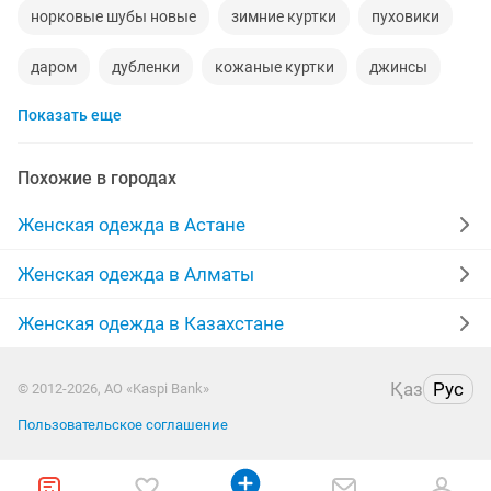
норковые шубы новые
зимние куртки
пуховики
даром
дубленки
кожаные куртки
джинсы
Показать еще
шубы мутон
выпускные платья
жилетки
меха
производство
куртки женские
Похожие в городах
пальто женские
халаты
платья на прокат
Женская одежда в Астане
брюки
женская
кардиган
одежда
Женская одежда в Алматы
дубленки женские
парка куртка
юбка
Женская одежда в Казахстане
пиджаки
кофты
дубленки натуральные
Қаз
Рус
© 2012-2026, АО «Kaspi Bank»
женские зимние куртки
женские платья
полы
Пользовательское соглашение
шубы норка
футболки