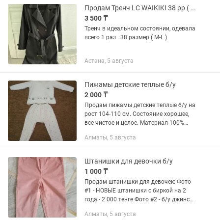
Продам Тренч LC WAIKIKI 38 рр ( Новый )
3 500 ₸
Тренч в идеальном состоянии, одевала
всего 1 раз . 38 размер ( M-L )
Астана, 5 августа
Пижамы детские теплые б/у
2 000 ₸
Продам пижамы детские теплые б/у на
рост 104-110 см. Состояние хорошее,
все чистое и целое. Материал 100%
хлопок. Каждый комплект по 2 000
Алматы, 5 августа
тенге. Пижама на фото # 1 No name
Пижамы на фото # 2,...
Штанишки для девочки б/у
1 000 ₸
Продам штанишки для девочек: Фото
#1 - НОВЫЕ штанишки с биркой на 2
года - 2 000 тенге Фото #2 - б/у джинсы
на рост до 120 см, состояние хорошее -
Алматы, 5 августа
1 000 тенге Фото #3 - б/у штанишки LC