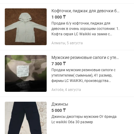
Waikiki...
Кофточки, пиджак для девочки б/у
1 000 ₸
Продам б/у кофточки, пиджак для
девочек в очень хорошем состоянии: 1.
Кофта серая LC Waikiki на замке с
капюшоном на 3-4 года, рост 98/104 см
Алматы, 5 августа
- 1 000 тенге 2. Кофта серая Bebetto на
замке с...
Мужские резиновые сапоги с утеплетилем
7 300 ₸
Продам мужские резиновые сапоги с
утеплителем( съемным), 41 размер,
фирмы LC WAIKIKi, производства
Турция, цвет темно хаки, новые
Актобе, 4 августа
Джинсы
5 000 ₸
Джинсы джоггеры мужские От бренда
Lc waikiki Оба 30 размер