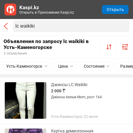
Kaspi.kz
Открыть
Открыть в Приложении Kaspi.kz
Объявления по запросу lc waikiki в
Усть-Каменогорске
3 объявления
Усть-Каменогорск
Цена
Состояние
Разме
Джинсы LC Waikiki
2 000 ₸
Джинсы белые Mom, рост 164
Усть-Каменогорск, 22 июля
Куртка демисезонная