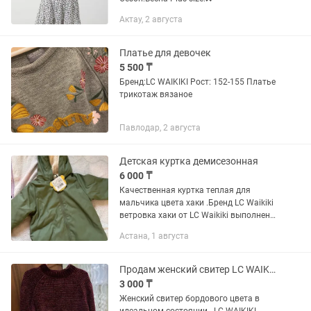
Актау, 2 августа
Платье для девочек
5 500 ₸
Бренд:LC WAIKIKI Рост: 152-155 Платье
трикотаж вязаное
Павлодар, 2 августа
Детская куртка демисезонная
6 000 ₸
Качественная куртка теплая для
мальчика цвета хаки .Бренд LC Waikiki
ветровка хаки от LC Waikiki выполнена
из непродуваемого материала и
Астана, 1 августа
дополнена уютной светлой подкладкой
из искусственного меха
Продам женский свитер LC WAIKIKI
3 000 ₸
Женский свитер бордового цвета в