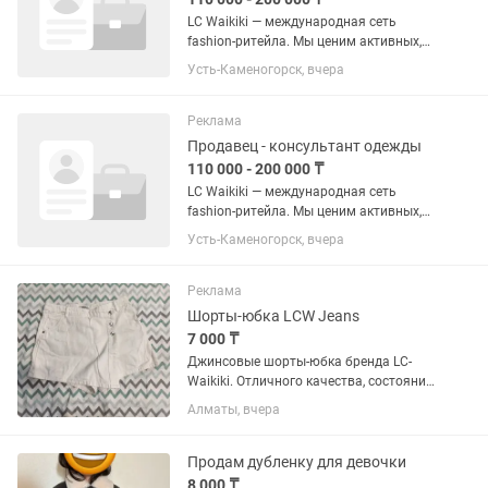
LC Waikiki — международная сеть
fashion-ритейла. Мы ценим активных,
внимательных и дружелюбных
Усть-Каменогорск, вчера
сотрудников, которые любят моду и
умеют работать с людьми.
Приглашаем в команду...
Реклама
Продавец - консультант одежды
110 000 - 200 000 ₸
LC Waikiki — международная сеть
fashion-ритейла. Мы ценим активных,
внимательных и дружелюбных
Усть-Каменогорск, вчера
сотрудников, которые любят моду и
умеют работать с людьми.
Приглашаем в команду...
Реклама
Шорты-юбка LCW Jeans
7 000 ₸
Джинсовые шорты-юбка бренда LC-
Waikiki. Отличного качества, состояние
новое. Не пришлось ни разу надеть в
Алматы, вчера
связи с родами и затем похудением.
Только сняла этикетки и постирала на
деликатном режиме...
Продам дубленку для девочки
8 000 ₸