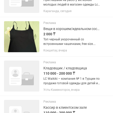
Приглашаем на работу активных
молодых людей в магазин одежды Lc
Waikiki ( Глобал сити )
Караганда, сегодня
Реклама
Вещи в хорошем/идеальном состоянии недорого
2 000 ₸
Топ черный укороченный со
встроенными чашечками, free size.
Цена: 1.000тг Кроп топ розовый Lc
Кокшетау, вчера
Waikiki, размер XS (подойдет и на S).
Цена: 1.000тг Лонгслив черный
укороченный Defacto, размер S....
Реклама
Кладовщик / кладовщица
110 000 - 200 000 ₸
LC Waikiki – компания № 1 в Турции по
продаже готовой одежды для детей и
взрослых. Наши магазины
Усть-Каменогорск, вчера
представлены в 60 странах мира. Мы
приглашает кандидатов на должность
специалиста по работе с товаром...
Реклама
Кассир в клиентском зале
110 000 - 200 000 ₸