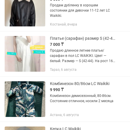
Продам дубленку в хорошем
состоянии для девочки 11-12 лет LC
Waikiki.
Костанай, вчера
Платье (сарафан) размер S (42-44)
7 000 ₸
Продаю длинное летнее платье/
сарафан в пол LC WAIKIKI. Цвет —
белый. Размер — S (42-44). На рост 160
см длина до пола. Надевалось
Тараз, 6 августа
несколько раз, состояние отличное.
Если нужны дополнительные...
Комбинезон 80/86см LC Waikiki
9 990 ₸
Комбинезон демисезонный, 80-86см.
Состояние отличное, носили 2 месяца
Астана, 6 августа
Кепка LC Waikiki