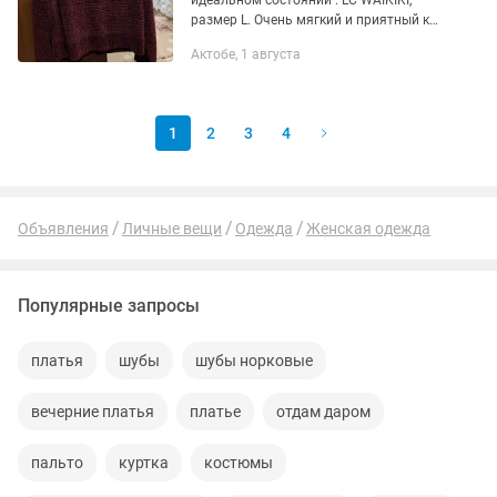
идеальном состоянии . LC WAIKIKI,
размер L. Очень мягкий и приятный к
телу, согревает.
Актобе, 1 августа
1
2
3
4
Объявления
Личные вещи
Одежда
Женская одежда
Популярные запросы
платья
шубы
шубы норковые
вечерние платья
платье
отдам даром
пальто
куртка
костюмы