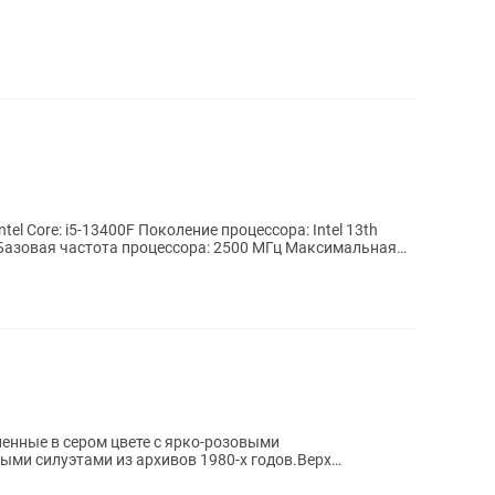
l Core: i5-13400F Поколение процессора: Intel 13th
 Базовая частота процессора: 2500 МГц Максимальная
лненные в сером цвете с ярко-розовыми
ыми силуэтами из архивов 1980-х годов.Верх
замшевыми...