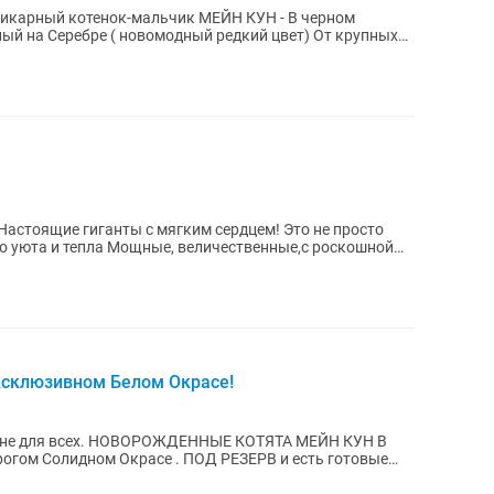
икaрный котенoк-мальчик МЕЙН КУН - В черном
а Серебре ( новомодный редкий цвет) От крупных
личественные,c роскошной
ксклюзивном Белом Окрасе!
Е КОТЯТА МЕЙН КУН В
гoм Солидном Окрасе . ПОД РЕЗЕРВ и есть готовые