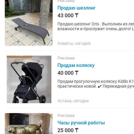
Реклама
Продаю шезлонг
43 000 ₸
Продаю шезлонг Oris . Выполнен из л
влажности и прослужит очень долго! 
вздремнуть на солнышке и...
Алматы, сегодня
Реклама
Продам коляску
40 000 ₸
Продам прогулочную коляску Kidilo K101F. ✔️ Пользовались всего 6 раз, 
практически новой. ✔️ Перекидная руч
место, удобная и...
Астана, сегодня
Реклама
Часы ручной работы
25 000 ₸