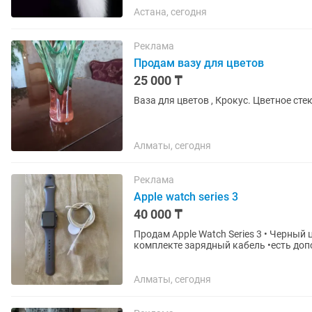
Астана, сегодня
Реклама
Продам вазу для цветов
25 000 ₸
Ваза для цветов , Крокус. Цветное стек
Алматы, сегодня
Реклама
Apple watch series 3
40 000 ₸
Продам Apple Watch Series 3 • Черный цвет • В хорошем состоянии • Обновленное ПО • В
комплекте зарядный кабель •есть дополнительный ре
работают без нареканий. Отличный...
Алматы, сегодня