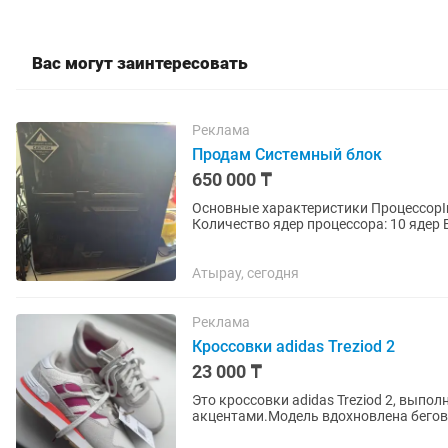
Вас могут заинтересовать
Реклама
Продам Системный блок
650 000 ₸
Основные характеристики ПроцессорInte
Количество ядер процессора: 10 ядер
частота процессора: 4600...
Атырау, сегодня
Реклама
Кроссовки adidas Treziod 2
23 000 ₸
Это кроссовки adidas Treziod 2, выпо
акцентами.Модель вдохновлена бегов
изготовлен из текстиля с прошитыми 