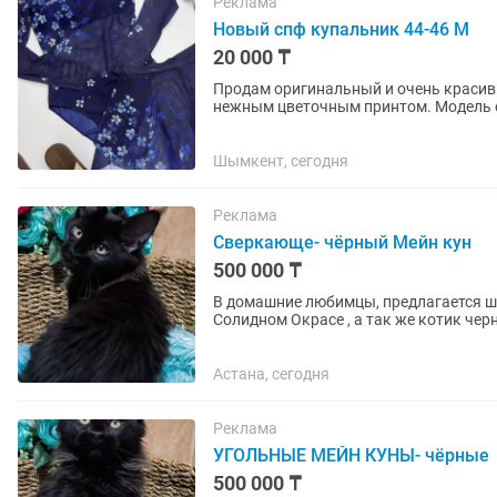
Реклама
Новый спф купальник 44-46 М
20 000 ₸
Продам оригинальный и очень красивы
нежным цветочным принтом. Модель от
защиту от солнца. Размер: M...
Шымкент, сегодня
Реклама
Сверкающе- чёрный Мейн кун
500 000 ₸
В домaшниe любимцы, пpедлaгaется ш
Солидном Окрасе , а так же котик черный н
породистых родителей. Будут...
Астана, сегодня
Реклама
УГОЛЬНЫЕ МЕЙН КУНЫ- чёрные
500 000 ₸