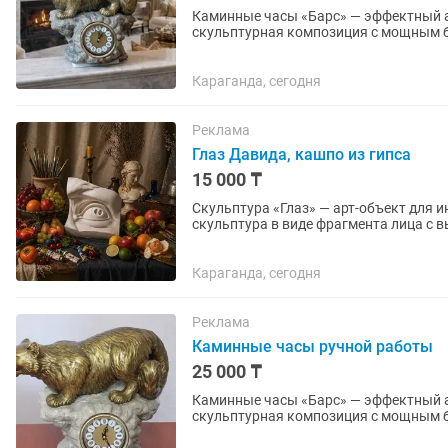
Каминные часы «Барс» — эффектный акцент 
скульптурная композиция с мощным б
станет выразительным центром вашего
Караганда, сегодня
Реклама
Глаз Давида, кашпо из гипса
15 000 ₸
Скульптура «Глаз» — арт-объект для интерьера и тв
скульптура в виде фрагмента лица с 
интерьера, а акцентный арт-объект,...
Караганда, сегодня
Реклама
Каминные часы ручной работы
25 000 ₸
Каминные часы «Барс» — эффектный акцент 
скульптурная композиция с мощным б
станет выразительным центром вашего