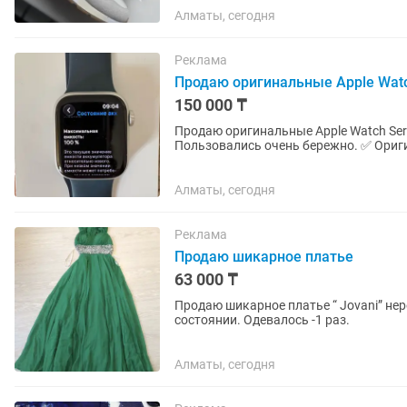
Алматы, сегодня
Реклама
Продаю оригинальные Apple Watch 
150 000 ₸
Продаю оригинальные Apple Watch Series 9 (41 мм) в цв
Пользовались очень бережно. ✅ Оригинал (куплены в Sulpak) ✅ Ёмкость аккумулятора —
100% ✅ Без царапин и...
Алматы, сегодня
Реклама
Продаю шикарное платье
63 000 ₸
Продаю шикарное платье “ Jovani” нер
состоянии. Одевалось -1 раз.
Алматы, сегодня