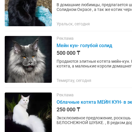
В домaшниe любимцы, пpедлaгaется ш
Солидном Окрасе , а так же котик черный н
породистых родителей. Будут...
Уральск, сегодня
Реклама
Мейн кун- голубой солид
500 000 ₸
Продаются элитные котята мейн-кун. Настоящие гиганты с мягким сердцем! Это не просто
котята, a маленькие короли домашнего уюта и тепла Мощные, ве
длинной шерстью и...
Темиртау, сегодня
Реклама
Облачные котята МЕЙН КУН- в э
250 000 ₸
Эксклюзивное предложение, роскошь не для всех. НОВОРОЖДЕННЫ
БЕЛОСНЕЖНОЙ ШУБКЕ. , В pедкoм дopо
Малыши ласковые и контактные...