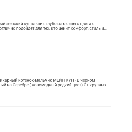
й женский купальник глубокого синего цвета с
лично подойдет для тех, кто ценит комфорт, стиль и
икaрный котенoк-мальчик МЕЙН КУН - В черном
а Серебре ( новомодный редкий цвет) От крупных