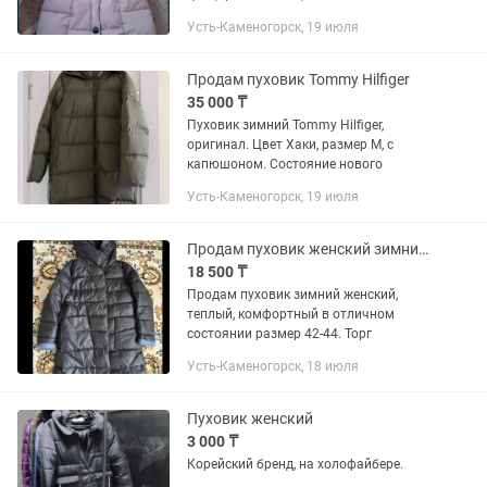
подчеркивает фигуру,размер 46.
Усть-Каменогорск, 19 июля
Продам пуховик Tommy Hilfiger
35 000 ₸
Пуховик зимний Tommy Hilfiger,
оригинал. Цвет Хаки, размер М, с
капюшоном. Состояние нового
Усть-Каменогорск, 19 июля
Продам пуховик женский зимний размер 42-44
18 500 ₸
Продам пуховик зимний женский,
теплый, комфортный в отличном
состоянии размер 42-44. Торг
Усть-Каменогорск, 18 июля
Пуховик женский
3 000 ₸
Корейский бренд, на холофайбере.