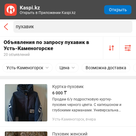
Kaspi.kz
Открыть
Открыть в Приложении Kaspi.kz
Объявления по запросу пухавик в
Усть-Каменогорске
20 объявлений
Усть-Каменогорск
Цена
Возможна доставка
Куртка-пуховик
6 000 ₸
Продам б/у подростковую куртку-
пуховик черного цвета. С капюшоном и
глубокими карманами. Универсальная,
для любого пола. Сезон холодная
Усть-Каменогорск, вчера
осень - теплая зима. Брали в магазине
Deloras. Размер указан...
Пуховик женский