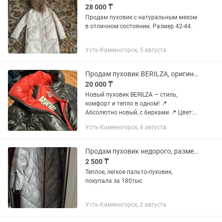
28 000 ₸
Продам пуховик с натуральным мехом
в отличном состоянии. Размер 42-44.
Усть-Каменогорск, 5 августа
Продам пуховик BERILZA, оригинал, новый, для морозов до -30 C
20 000 ₸
Новый пуховик BERILZA — стиль,
комфорт и тепло в одном! 📍
Абсолютно новый, с бирками 📍 Цвет:
глубокий черный с эффектным
Усть-Каменогорск, 4 августа
красным подкладом 📍 Размер: M (44–
46) 📍 Наполнитель: натуральный пух
—...
Продам пуховик недорого, размер 48-50
2 500 ₸
Теплое, легкое пальто-пуховик,
покупала за 180тыс
Усть-Каменогорск, 2 августа