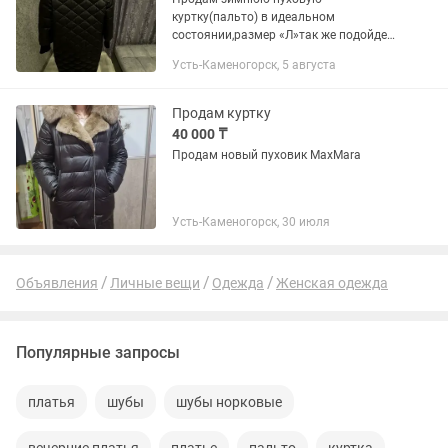
куртку(пальто) в идеальном
состоянии,размер «Л»так же подойдет
на размер (44-46-48) ,рукав удлиняется
Усть-Каменогорск, 5 августа
по желанию ,пристегивается
натуральных мех(песец),есть скрытый
капюшон...
Продам куртку
40 000 ₸
Продам новый пуховик MaxMara
Усть-Каменогорск, 30 июля
Объявления
Личные вещи
Одежда
Женская одежда
Популярные запросы
платья
шубы
шубы норковые