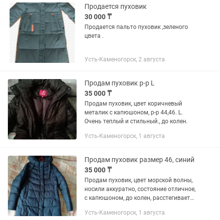
Продается пуховик
30 000 ₸
Продается пальто пуховик ,зеленого
цвета .
Усть-Каменогорск, 2 августа
Продам пуховик р-р L
35 000 ₸
Продам пуховик, цвет коричневый
металик с капюшоном, р-р 44,46. L.
Очень теплый и стильный., до колен.
Усть-Каменогорск, 1 августа
Продам пуховик размер 46, синий
35 000 ₸
Продам пуховик, цвет морской волны,
носили аккуратно, состояние отличное,
с капюшоном, до колен, расстегивается
как сверху вниз, так и снизу вверх,
Усть-Каменогорск, 1 августа
теплый, удобный!