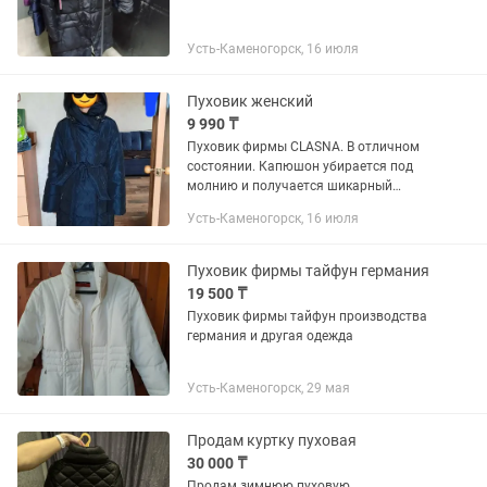
Усть-Каменогорск, 16 июля
Пуховик женский
9 990 ₸
Пуховик фирмы CLASNA. В отличном
состоянии. Капюшон убирается под
молнию и получается шикарный
воротник. Застегивается на замок
Усть-Каменогорск, 16 июля
плюс кнопки. Наполнение пух-перо. До
-30° мороза спокойно можно одевать
Пуховик фирмы тайфун германия
19 500 ₸
Пуховик фирмы тайфун производства
германия и другая одежда
Усть-Каменогорск, 29 мая
Продам куртку пуховая
30 000 ₸
Продам зимнюю пуховую