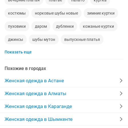
вечерние платья
платье
пальто
куртка
костюмы
норковые шубы новые
зимние куртки
пуховики
даром
дубленки
кожаные куртки
джинсы
шубы мутон
выпускные платья
Показать еще
жилетки
меха
производство
куртки женские
пальто женские
халаты
платья на прокат
Похожие в городах
брюки
женская
зимние пуховики
кардиган
Женская одежда в Астане
одежда
дубленки женские
юбка
пиджаки
Женская одежда в Алматы
кофты
отдадим
дубленки натуральные
Женская одежда в Караганде
женские зимние куртки
женские платья
полы
Женская одежда в Шымкенте