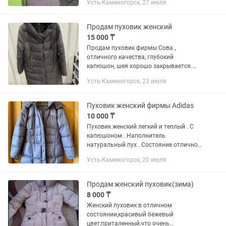
Усть-Каменогорск, 27 июля
Продам пуховик женский
15 000 ₸
Продам пуховик фирмы Сова ,
отличного качества, глубокий
капюшон, шея хорошо закрывается.
Цвет шоколад. Р 46+-. Новое
Усть-Каменогорск, 23 июля
состояние.
Пуховик женский фирмы Adidas
10 000 ₸
Пуховик женский легкий и теплый . С
капюшоном . Наполнитель
натуральный пух . Состояние отличное
, т.к одевался пару раз .
Усть-Каменогорск, 20 июля
Продам женский пуховик(зима)
8 000 ₸
Женский пуховик в отличном
состоянии,красивый бежевый
цвет,приталенный,что очень