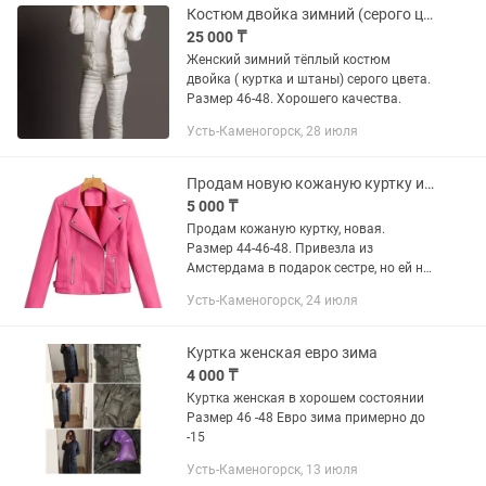
Костюм двойка зимний (серого цвета) Рр46-48
25 000 ₸
Женский зимний тёплый костюм
двойка ( куртка и штаны) серого цвета.
Размер 46-48. Хорошего качества.
Усть-Каменогорск, 28 июля
Продам новую кожаную куртку из Европы
5 000 ₸
Продам кожаную куртку, новая.
Размер 44-46-48. Привезла из
Амстердама в подарок сестре, но ей не
понравилось и размер не подошел.
Усть-Каменогорск, 24 июля
Замечательная новая куртка, лето-
весна-осень подойдет. Цена 5000....
Куртка женская евро зима
4 000 ₸
Куртка женская в хорошем состоянии
Размер 46 -48 Евро зима примерно до
-15
Усть-Каменогорск, 13 июля