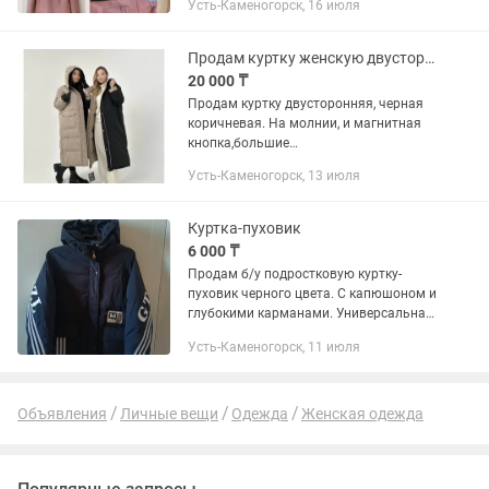
Усть-Каменогорск, 16 июля
Продам куртку женскую двусторонняя, зима
20 000 ₸
Продам куртку двусторонняя, черная
коричневая. На молнии, и магнитная
кнопка,большие
карманы,капюшон,очень теплая
Усть-Каменогорск, 13 июля
удлиненная модель куртки,подходит до
48 размера
Куртка-пуховик
6 000 ₸
Продам б/у подростковую куртку-
пуховик черного цвета. С капюшоном и
глубокими карманами. Универсальная,
для любого пола. Сезон холодная
Усть-Каменогорск, 11 июля
осень - теплая зима. Брали в магазине
Deloras. Размер указан...
Объявления
Личные вещи
Одежда
Женская одежда