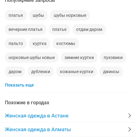
Популярные запросы
платья
шубы
шубы норковые
вечерние платья
платье
отдам даром
пальто
куртка
костюмы
норковые шубы новые
зимние куртки
пуховики
даром
дубленки
кожаные куртки
джинсы
Показать еще
шубы мутон
выпускные платья
жилетки
меха
производство
куртки женские
Похожие в городах
пальто женские
халаты
платья на прокат
Женская одежда в Астане
брюки
женская
кардиган
одежда
Женская одежда в Алматы