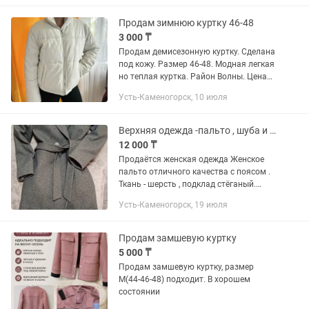
Продам зимнюю куртку 46-48
3 000 ₸
Продам демисезонную куртку. Сделана
под кожу. Размер 46-48. Модная легкая
но теплая куртка. Район Волны. Цена
3000
Усть-Каменогорск, 10 июля
Верхняя одежда -пальто , шуба и мн.др.
12 000 ₸
Продаётся женская одежда Женское
пальто отличного качества с поясом .
Ткань - шерсть , подклад стёганый.
Размер 46 , но желательно примерить .
Усть-Каменогорск, 19 июля
Чуть приталенный крой выгодно
подчеркнёт ваш силуэт ....
Продам замшевую куртку
5 000 ₸
Продам замшевую куртку, размер
М(44-46-48) подходит. В хорошем
состоянии