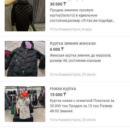
30 000 ₸
Продам зимнюю пуховую
куртку(пальто) в идеальном
состоянии,размер «Л»так же подойдет
на размер (44-46-48) ,рукав удлиняется
Усть-Каменогорск, вчера
по желанию ,пристегивается
натуральных мех(песец),есть скрытый
капюшон...
Куртка зимняя женская
6 000 ₸
Женская куртка зимняя, до морозов,
размер 48, состояние хорошее
Усть-Каменогорск, 29 июля
Новая куртка
15 000 ₸
Куртка новая с этикеткой Покупала за
30.000 тыс Продаю за 15 тыс Размер
48-50 Зимняя
Усть-Каменогорск, 28 июля