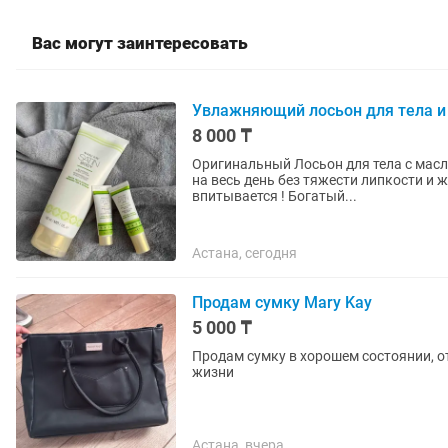
Вас могут заинтересовать
Увлажняющий лосьон для тела и 
8 000 ₸
Оригинальный Лосьон для тела с масл
на весь день без тяжести липкости и жирного блеска ! Облегч
впитывается ! Богатый...
Астана, сегодня
Продам сумку Mary Kay
5 000 ₸
Продам сумку в хорошем состоянии, о
жизни
Астана, вчера