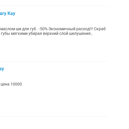
ary Kay
аслом ши для губ . -50% Экономичный расход!!! Скраб
 губы мягкими убирая верхний слой шелушения ,
ay
 цена 10000
y