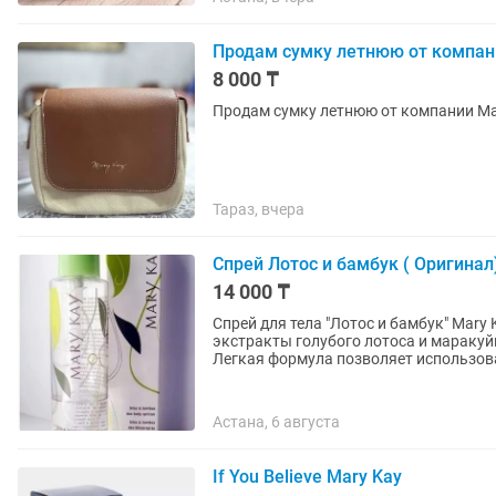
Продам сумку летнюю от компан
8 000 ₸
Продам сумку летнюю от компании Ma
Тараз, вчера
Спрей Лотос и бамбук ( Оригинал
14 000 ₸
Спрей для тела "Лотос и бамбук" Mar
экстракты голубого лотоса и мараку
Легкая формула позволяет использова
Астана, 6 августа
If You Believe Mary Kay