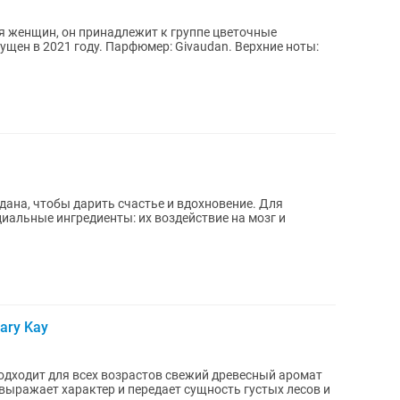
для женщин, он принадлежит к группе цветочные
пущен в 2021 году. Парфюмер: Givaudan. Верхние ноты:
ана, чтобы дарить счастье и вдохновение. Для
альные ингредиенты: их воздействие на мозг и
ary Kay
дходит для всех возрастов свежий древесный аромат
выражает характер и передает сущность густых лесов и