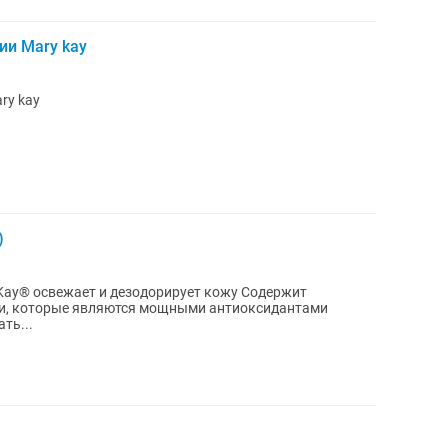
ии Mary kay
ry kay
)
y Kay® освежает и дезодорирует кожу Содержит
йи, которые являются мощными антиоксидантами
ть...