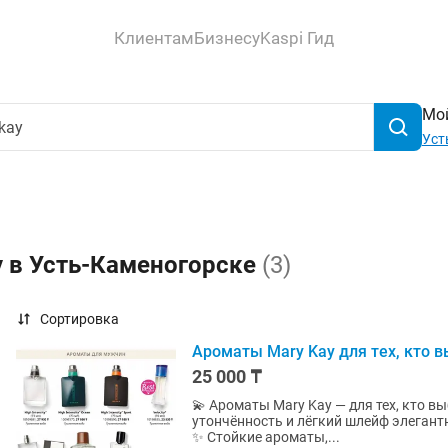
Клиентам
Бизнесу
Kaspi Гид
Мой
Уст
y в Усть-Каменогорске
(3)
Сортировка
Ароматы Mary Kay для тех, кто в
25 000 ₸
💫 Ароматы Mary Kay — для тех, кто вы
утончённость и лёгкий шлейф элегантн
✨ Стойкие ароматы,...