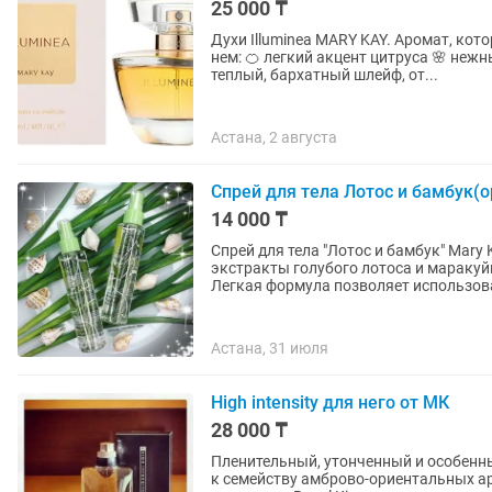
25 000 ₸
Духи Illuminea MARY KAY. Аромат, который говорит за тебя еще до того, как ты появишься. В
нем: 🍊 легкий акцент цитруса 🌸 не
теплый, бархатный шлейф, от...
Астана, 2 августа
Спрей для тела Лотос и бамбук(о
14 000 ₸
Спрей для тела "Лотос и бамбук" Mar
экстракты голубого лотоса и мараку
Легкая формула позволяет использова
Астана, 31 июля
High intensity для него от МК
28 000 ₸
Пленительный, утонченный и особенны
к семейству амброво-ориентальных а