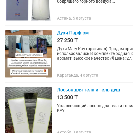
бодрящего горного воздуха...
Астана, 5 августа
Духи Парфюм
27 250 ₸
Духи Mary Kay (оригинал) Продам оригинальные духи Mary Kay Состояние: новые, не
использовались В комплекте родная коробка Отличный вариант на пода
аромат, высокое качество 💰 Цена: 27
Караганда, 4 августа
Лосьон для тела и гель душ
13 500 ₸
Увлажняющий лосьон для тела и тони
KAY
Актобе, 3 августа