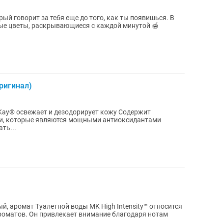
жные цветы, раскрывающиеся с каждой минутой 🍯
ригинал)
y Kay® освежает и дезодорирует кожу Содержит
йи, которые являются мощными антиоксидантами
ть...
й, аромат Туалетной воды MK High Intensity™ относится
роматов. Он привлекает внимание благодаря нотам