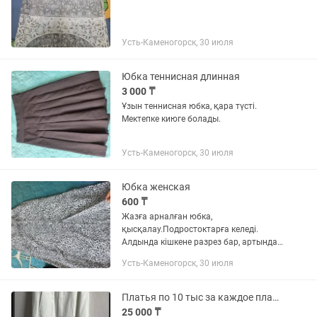
Усть-Каменогорск, 30 июля
Юбка теннисная длинная
3 000 ₸
Ұзын теннисная юбка, қара түсті.
Мектепке киюге болады.
Усть-Каменогорск, 30 июля
Юбка женская
600 ₸
Жазға арналған юбка,
қысқалау.Подростоктарға келеді.
Алдында кішкене разрез бар, артында
резинкамен. Өте жайлы, қысып
Усть-Каменогорск, 30 июля
тұрмайды.
Платья по 10 тыс за каждое платье, без торга. Юбка итальянский бренд, люкс,
25 000 ₸