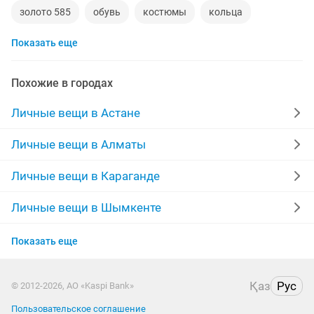
золото 585
обувь
костюмы
кольца
Показать еще
норковые шубы новые
зимние куртки
норковые шапки
пуховики
даром
рюкзаки
Похожие в городах
дубленки
инвалидные коляски
Личные вещи в Астане
дубленки мужские
кожаные куртки
спецодежда
Личные вещи в Алматы
джинсы
куртки мужские
мужские зимние куртки
Личные вещи в Караганде
золотые цепочки
Личные вещи в Шымкенте
Личные вещи в Актобе
Показать еще
Личные вещи в Актау
Қаз
Рус
© 2012-2026, АО «Kaspi Bank»
Личные вещи в Костанае
Пользовательское соглашение