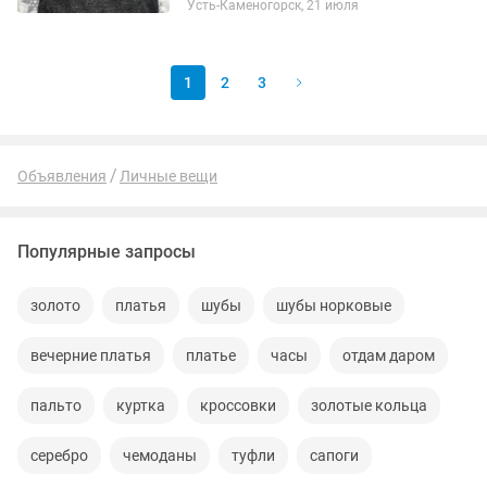
Усть-Каменогорск, 21 июля
1
2
3
Объявления
Личные вещи
Популярные запросы
золото
платья
шубы
шубы норковые
вечерние платья
платье
часы
отдам даром
пальто
куртка
кроссовки
золотые кольца
серебро
чемоданы
туфли
сапоги