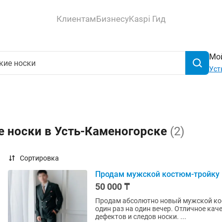
Клиентам
Бизнесу
Kaspi Гид
Мой
Уст
е носки в Усть-Каменогорске
(2)
Сортировка
Продам мужской костюм-тройку
50 000 ₸
Продам абсолютно новый мужской кос
один раз на один вечер. Отличное кач
дефектов и следов носки. ...