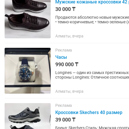
Мужские кожаные кроссовки 42 
30 000 ₸
Продаются абсолютно новые мужские кожаные кро
• темно-коричневые; • темно-зеленые (хаки). ✔️ Новые, без следов носки. ✔️ Качес
✔️ Удобная и...
Алматы, вчера
Реклама
Часы
990 000 ₸
Longines — один из самых престижных
стороны Longines: Отличное соотношение цены и качества. Надежный современный
автоматический механизм. Высокое...
Алматы, вчера
Реклама
Кроссовки Skechers 40 размер
39 000 ₸
Бренд: Skechers Стиль: Мужская спортивная обувь с низким берцем для треккинга и