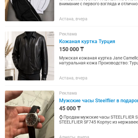
внимание с первого взгляда и отлично продается в 
пошива ✅ Плотная, приятная к телу...
Астана, вчера
Реклама
Кожаная куртка Турция
150 000 ₸
Мужская кожаная куртка Jane Camellot Premium Selection 
натуральная кожа Производство: Турц
Элегантная мужская куртка...
Астана, вчера
Реклама
Мужские часы Steelflier в подар
45 000 ₸
⌚ Продам мужские часы STEELFLIER SF745
STEELFLIER SF745 Корпус из нержавеющей стали 316L. Сапфировое стекло с антибликовым
покрытием (устойчиво к...
Алматы, вчера