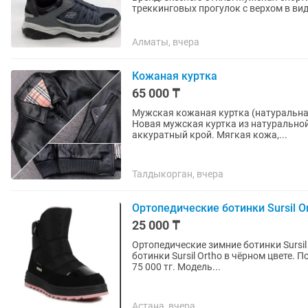
треккинговых прогулок с верхом в виде банджи. Цвет: темно-синий и серы
белой подошвой (цветовой...
Алматы, вчера
Кожаная куртка
65 000 ₸
Мужская кожаная куртка (натуральная
Новая мужская куртка из натуральной
аккуратный крой. Мягкая кожа,...
Талдыкорган, вчера
Ортопедические ботинки Sursil O
25 000 ₸
Ортопедические зимние ботинки Sursil Ortho — размер 
ботинки Sursil Ortho в чёрном цвете. 
75 000 тг. Модель...
Астана, вчера