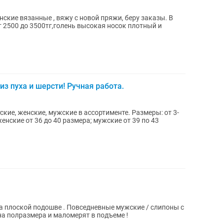
ские вязанные , вяжу с новой пряжи, беру заказы. В
т 2500 до 3500тг,голень высокая носок плотный и
из пуха и шерсти! Ручная работа.
кие, женские, мужские в ассортименте. Размеры: от 3-
женские от 36 до 40 размера; мужские от 39 по 43
 плоской подошве . Повседневные мужские / слипоны с
а полразмера и маломерят в подъеме !