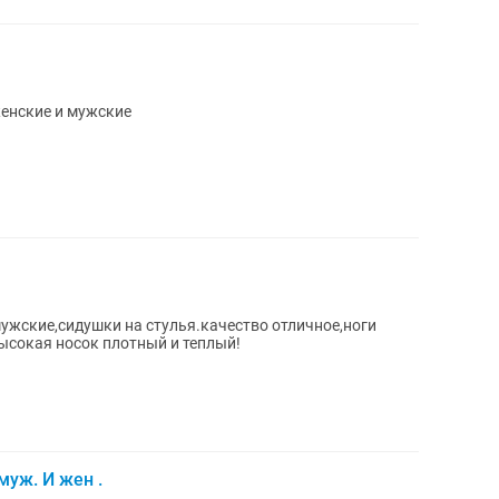
женские и мужские
мужские,сидушки на стулья.качество отличное,ноги
высокая носок плотный и теплый!
уж. И жен .