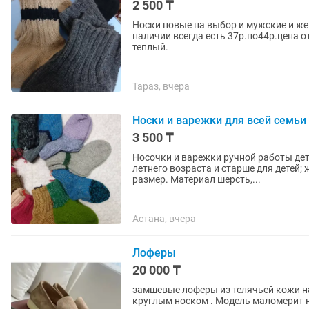
2 500 ₸
Носки новые на выбор и мужские и жен
наличии всегда есть 37р.по44р.цена о
теплый.
Тараз, вчера
Носки и варежки для всей семьи 
3 500 ₸
Носочки и варежки ручной работы детс
летнего возраста и старше для детей; 
размер. Материал шерсть,...
Астана, вчера
Лоферы
20 000 ₸
замшевые лоферы из телячьей кожи на
круглым носком . Модель маломерит н