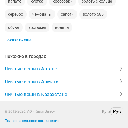
пальто
куртка
кроссовки
золотые кольца
серебро
чемоданы
сапоги
золото 585
обувь
костюмы
кольца
Показать еще
норковые шубы новые
зимние куртки
норковые шапки
пуховики
даром
рюкзаки
Похожие в городах
дубленки
инвалидные коляски
Личные вещи в Астане
дубленки мужские
кожаные куртки
спецодежда
Личные вещи в Алматы
джинсы
куртки мужские
мужские зимние куртки
Личные вещи в Казахстане
Қаз
Рус
© 2012-2026, АО «Kaspi Bank»
Пользовательское соглашение