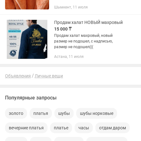
Мужской синий новый хл размер од
Шымкент, 11 июля
50/52 размер 10.000 т. Натуральный
хлопок внутри,снаружи незнаю...
Продам халат НОВЫЙ махровый
15 000 ₸
Продам халат махровый, новый
размер не подошел, с надписью,
размер не подошел(((
Астана, 11 июля
Объявления
Личные вещи
Популярные запросы
золото
платья
шубы
шубы норковые
вечерние платья
платье
часы
отдам даром