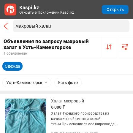
Kaspi.kz
Открыть
Открыть в Приложении Kaspi.kz
Объявления по запросу махровый
халат в Усть-Каменогорске
1 объявление
Одежда
Усть-Каменогорск
Есть фото
Халат махровый
6 000 ₸
Халат Турецкого производства,из
качественной синтетической
ткани.Применение самое широкое,для
бани,для душа,для дома,для