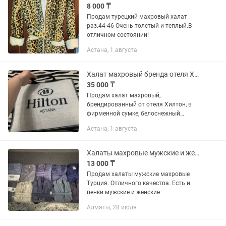
8 000 ₸
Продам турецкий махровый халат
раз.44-46 Очень толстый и теплый.В
отличном состоянии!
Астана, 1 августа
Халат махровый бренда отеля Хилтон
35 000 ₸
Продам халат махровый,
брендированный от отеля Хилтон, в
фирменной сумке, белоснежный
теплый халат кимоно, длинный, с
Астана, 1 августа
белыми пушистыми тапочками, размер
оверсайз (L-XL), абсолютно новый,
можно в...
Халаты махровые мужские и женские Акция!
13 000 ₸
Продам халаты мужские махровые
Турция. Отличного качества. Есть и
пенки мужские и женские
Алматы, 28 июля