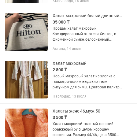
Кызылорда, 14 июля
Халат махровый белый длинный, бренд отеля Хилтон, набор подарочный банный
35 000 ₸
Продам халат махровый,
брендированный от отеля Хилтон, в
фирменной сумке, белоснежный
теплый халат кимоно, длинный, с
Астана, 14 июля
белыми пушистыми тапочками, размер
оверсайз (L-XL), абсолютно новый,
можно в...
Халат махровый
2 800 ₸
Новый махровый халат из хлопка с
геометрическим выдавленным
рисунком для зимы. Цветовая палитра
- от нежно розового до светло-желтого
Павлодар, 13 июля
и салатного. Подойдет на размер 48 -
50. Производство - Турция.
Халаты женс 46,муж 50
3 500 ₸
Халат махровый толстый женский
оранжевый бу в целом хорошем
состоянии. Размер 44/46, цена 3500.