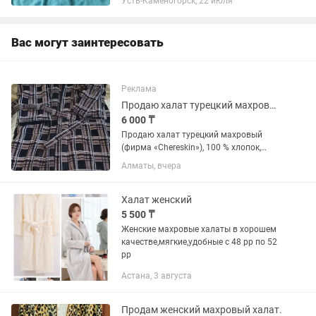
Усть-Каменогорск, 22 июля
тепла.Очень приятный ,легкий
,мягкий,хорошо стирается.
Вас могут заинтересовать
Реклама
Продаю халат турецкий махровый (фирма Chereskin)
6 000 ₸
Продаю халат турецкий махровый
(фирма «Chereskin»), 100 % хлопок,
очень тёплый, в отличном состоянии,
Алматы, вчера
размер 52-54. Самовывоз - район
перекресток ул. Абая и Алтынсарина
(Правды). Пишите или звоните.
Халат женский
5 500 ₸
Женские махровые халаты в хорошем
качестве,мягкие,удобные с 48 рр по 52
рр
Астана, 3 августа
Продам женский махровый халат.