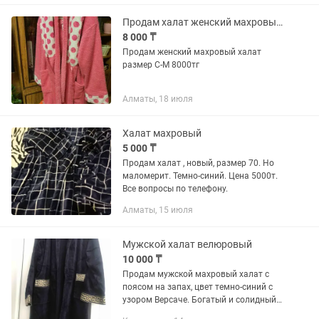
Продам халат женский махровый размер С-М
8 000 ₸
Продам женский махровый халат
размер С-М 8000тг
Алматы, 18 июля
Халат махровый
5 000 ₸
Продам халат , новый, размер 70. Но
маломерит. Темно-синий. Цена 5000т.
Все вопросы по телефону.
Алматы, 15 июля
Мужской халат велюровый
10 000 ₸
Продам мужской махровый халат с
поясом на запах, цвет темно-синий с
узором Версаче. Богатый и солидный
халат для мужчин.