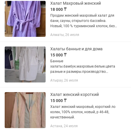
Халат Махровый женский
18 000 ₸
Продам женский махровый халат для
бани, сауны, открытого бассейна.
Новый, 100 % туркменский хлопок, без
добавления синтетики, очень мягкий
Алматы, 26 июля
ворс, ткань плотная, теплая. Модель -
классика, с запахом на...
Халаты банные и для дома
15 000 ₸
Банные
халаты.бамбук.махровые.белые.цвета
разные и размеры.производство
Турция
Атырау, 26 июля
Халат женский короткий
15 000 ₸
Халат женский махровый, короткий ло
колен, 100% хлопок, новый, р 46-48,
качественный.
Астана, 24 июля