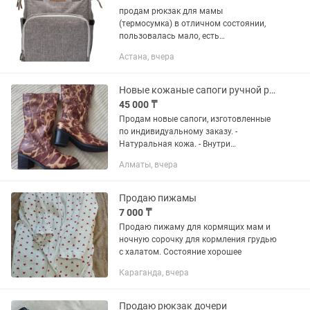
продам рюкзак для мамы
(термосумка) в отличном состоянии,
пользовалась мало, есть
непромокаемые отделы, термо
Астана, вчера
карманы
Новые кожаные сапоги ручной работы, натуральный мех, р. 39 (маломерят)
45 000 ₸
Продам новые сапоги, изготовленные
по индивидуальному заказу. -
Натуральная кожа. - Внутри
натуральный теплый мех. -
Алматы, вчера
Уникальный принт под жирафа. -
Удобный устойчивый каблук 7 см. - Без
молнии —...
Продаю пижамы
7 000 ₸
Продаю пижаму для кормящих мам и
ночную сорочку для кормления грудью
с халатом. Состояние хорошее
Караганда, вчера
Продаю рюкзак дочери