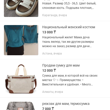
Новая. Размер 35,5 - 36,5. Цвет белый,
слоновая кость. Подошва плотная,
мягкая, не проваливается, отлично
Караганда, вчера
держит вес. Анатомическая форма. По
бокам борта, удобно, что не...
Национальный женский костюм
13 000 ₸
Национальный жилет Мама доча
ткань велюр, так же другие размеры
можно на заказ, размер для дачи
напишите продавцу уточнить размер
Астана, вчера
Продам сумку для мам
12 000 ₸
Сумка для мам, в которой всё на своих
местах 🤍 ✨ Преимущества: •
Вместительная и удобная. • Много
отделений и карманов для идеального
Алматы, вчера
порядка. • Легко крепится практически
к любой коляске. •...
рюкзак для мам, термосумка
7 000 ₸