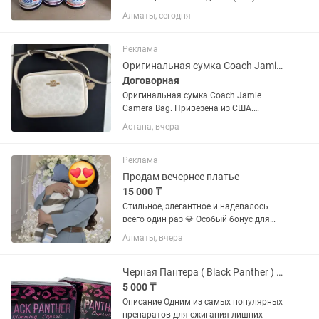
началась с исцеления 5-летней
Алматы, сегодня
девочки из Колорадо Шарлотты Фиги
(Charlotte Figi), которая с помощью CBD
в 2010 году практически...
Реклама
Оригинальная сумка Coach Jamie Camera Bag Signature Chalk
Договорная
Оригинальная сумка Coach Jamie
Camera Bag. Привезена из США.
Покупалась в фирменном магазине
Астана, вчера
Coach в подарок маме, но ни разу не
использовалась. Состояние — новое.
Сохранены бирки и чек. Цена 110 000
Реклама
Продам вечернее платье
15 000 ₸
Стильное, элегантное и надевалось
всего один раз 💎 Особый бонус для
молодых мам: благодаря удобному
Алматы, вчера
фасону идеально подойдет для
кормящих! (Имеется замок спереди
)Чувствуйте себя уверенно и...
Черная Пантера ( Black Panther ) 2027- капсулы для похудения 30 капсу
5 000 ₸
Описание Одним из самых популярных
препаратов для сжигания лишних