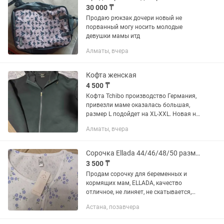
30 000 ₸
Продаю рюкзак дочери новый не
порванный могу носить молодые
девушки мамы итд
Алматы, вчера
Кофта женская
4 500 ₸
Кофта Tchibo производство Германия,
привезли маме оказалась большая,
размер L подойдет на XL-XXL. Новая но
без этикетки.
Алматы, вчера
Сорочка Ellada 44/46/48/50 размер
3 500 ₸
Продам сорочку для беременных и
кормящих мам, ELLADA, качество
отличное, не линяет, не скатывается,
мягкий хлопок, подходит на 44-50
Астана, позавчера
размер