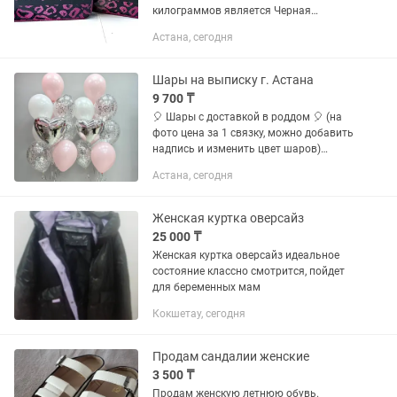
килограммов является Черная
Пантера. Оновленная упаковка в
Астана, сегодня
розовом цвете в комплекте с
бархатным чехлом ярко розового
цвета порадует...
Шары на выписку г. Астана
9 700 ₸
🎈 Шары с доставкой в роддом 🎈 (на
фото цена за 1 связку, можно добавить
надпись и изменить цвет шаров)
Самый трогательный момент —
Астана, сегодня
встреча мамы и малыша 🤍 Сделайте
его ещё красивее и...
Женская куртка оверсайз
25 000 ₸
Женская куртка оверсайз идеальное
состояние классно смотрится, пойдет
для беременных мам
Кокшетау, сегодня
Продам сандалии женские
3 500 ₸
Продам женскую летнюю обувь.