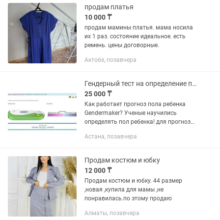
продам платья
10 000 ₸
продам мамины платья. мама носила
их 1 раз. состояние идеальное. есть
ремень. цены договорные.
Актобе, позавчера
Гендерный тест на определение пола.
25 000 ₸
Как работает прогноз пола ребенка
Gendermaker? Ученые научились
определять пол ребенка! для прогноза
пола ребенка Gendermaker -
Астана, позавчера
представляет собой полоску с
реагентами , которая при контакте с...
Продам костюм и юбку
12 000 ₸
Продам костюм и юбку. 44 размер
,новая ,купила для мамы ,не
понравилась.по этому продаю
Алматы, позавчера