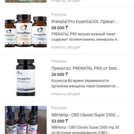
Алматы, сегодня
Реклама
Prenatal Pro Essential Kit. Пренатал Про Эссеншл Кит
58 000 ₸
PRENATAL PRO весьма важный пакет -
содержит поливитамины, минералы и
Омегу комплекс. Единственный
Алматы, сегодня
препарат для беременных на рынке, в
котором используется NatureFolate,
смесь натуральных фолатов...
Реклама
Пренатал. PRENATAL PRO от Designs For Health ,
26 000 ₸
Космос💫Во время беременности
организм женщины перестраивается и
требует намного больше витаминов и
Алматы, сегодня
микроэлементов, чем в обычное
время. 📈Во время беременности
потребность в отдельных витаминах
Реклама
и...
NBHemp - CBD Classic Super 2500 mg 30 ml. CBD масло
53 000 ₸
NBHemp - CBD Classic Super 2500 mg 30
ml История каннабидиола (CBD)