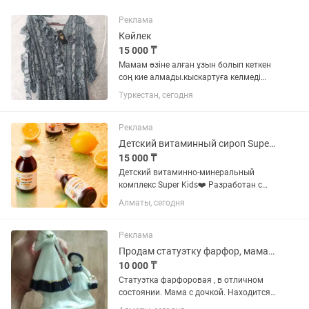
Реклама
Көйлек
15 000 ₸
Мамам өзіне алған ұзын болып кеткен
соң кие алмады.кыскартуға келмеді
модасы кетіп калады.16500теңге өз
Туркестан, сегодня
бағасы келісеміз
Реклама
Детский витаминный сироп Super Kids
15 000 ₸
Детский витаминно-минеральный
комплекс Super Kids❤️ Разработан с
учетом потребностей детей возрастом
Алматы, сегодня
от 3 лет и включает все необходимые
вещества для физического и
умственного развития ребенка. 11...
Реклама
Продам статуэтку фарфор, мама с дочкой
10 000 ₸
Статуэтка фарфоровая , в отличном
состоянии. Мама с дочкой. Находится
в г. Алматы Ауэзовский район