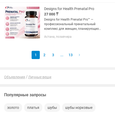
Designs for Health Prenatal Pro
27 000 ₸
Designs for Health Prenatal Pro™ —
профессиональный пренатальный
комплекс для женщин, планирующих
беременность, беременных и кормящих
Астана, позавчера
мам. ✔️ Активные формы витаминов
группы B, включая...
1
2
3
...
13
Объявления
Личные вещи
Популярные запросы
золото
платья
шубы
шубы норковые