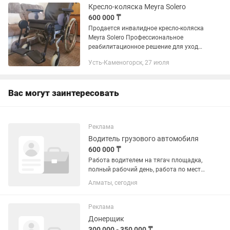
Кресло-коляска Meyra Solero
600 000 ₸
Продается инвалидное кресло-коляска
Meyra Solero Профессиональное
реабилитационное решение для ухода,
комфорта и активной посадки
Усть-Каменогорск, 27 июля
Производитель – фирма Meyra (ранее
также известная как...
Вас могут заинтересовать
Реклама
Водитель грузового автомобиля
600 000 ₸
Работа водителем на тягач площадка,
полный рабочий день, работа по месту,
по городу. Зарплата в месяц 200 000 +
Алматы, сегодня
плюс по рейсовая. За рейс 15000.
Находимся в районе Водник. погрузка
Techno panel....
Реклама
Донерщик
300 000 - 350 000 ₸