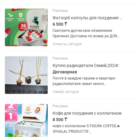
отложений и улучшению обмена
веществ в организме, ведь его
Реклама
компоненты...
Фатзорб капсулы для похудения оригинал
6 500 ₸
Смотрите другие мои объявления
Оригинал Доставка по всему рк ДЛЯ
ТЯЖЕЛО ХУДЕЮЩИХ 100%
Алматы, сегодня
ОРИГИНАЛ. Fatzorb ❤️ Цена 6500 за 1
пачку При покупке 2 пачки цена 10.000
тг И так ,что такое фатзорб и как он...
Реклама
Куплю радиодетали Семей,2024г
Договорная
Почти в каждом гараже и квартире
радиолюбителя лежит много
неприметного на первый взгляд хлама,
Семей, сегодня
но это не так.В наше время это стоит
хороших денег тем более вашем городе
было много заводов по...
Реклама
Кофе для похудения с коллагеном
8 500 ₸
кофе с коллагеном S FIGURA COFFEE🔥
💯HALAL PRODUCT💯