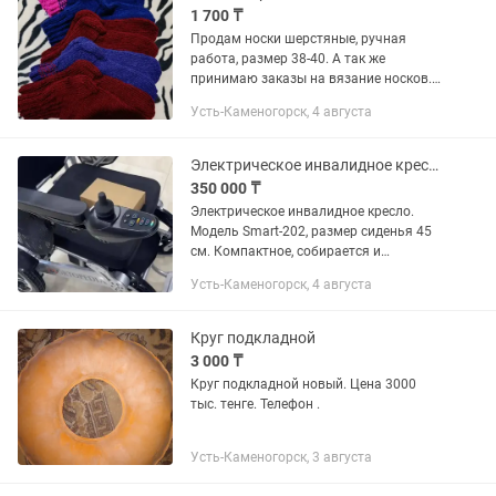
1 700 ₸
Продам носки шерстяные, ручная
работа, размер 38-40. А так же
принимаю заказы на вязание носков.
Цена за единицу 1700т. Все вопросы по
Усть-Каменогорск, 4 августа
телефону
Электрическое инвалидное кресло. Модель Smart 202. Новое.
350 000 ₸
Электрическое инвалидное кресло.
Модель Smart-202, размер сиденья 45
см. Компактное, собирается и
раскладывается по нажатию кнопки с
Усть-Каменогорск, 4 августа
пульта, управляется джойстиком.
Состояние новое. Отдам намного...
Круг подкладной
3 000 ₸
Круг подкладной новый. Цена 3000
тыс. тенге. Телефон .
Усть-Каменогорск, 3 августа