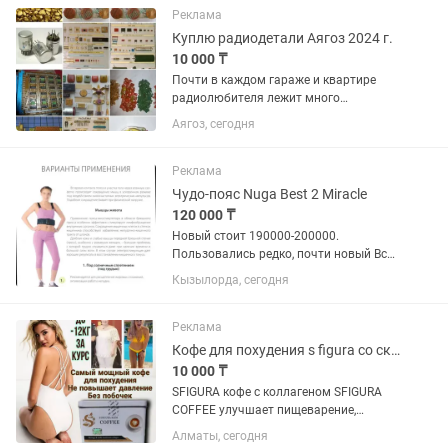
сырья; - фасовка продукции; - работа
Реклама
на...
Куплю радиодетали Аягоз 2024 г.
10 000 ₸
Почти в каждом гараже и квартире
радиолюбителя лежит много
неприметного на первый взгляд хлама,
Аягоз, сегодня
но это не так. В наше время это стоит
хороших денег.. тем более вашем
городе было много заводов по...
Реклама
Чудо-пояс Nuga Best 2 Miracle
120 000 ₸
Новый стоит 190000-200000.
Пользовались редко, почти новый Все
в отличном состоянии. Работает все
Кызылорда, сегодня
хорошо. Эффективность есть. Пояс-
миостимулятор Нуга бест – лучшее
средство для безопасного похудения...
Реклама
Кофе для похудения s figura со скидкой оригинал
10 000 ₸
SFIGURA кофе с коллагеном SFIGURA
COFFEE улучшает пищеварение,
помогает контролировать массу тела
Алматы, сегодня
способствует уменьшению жировых