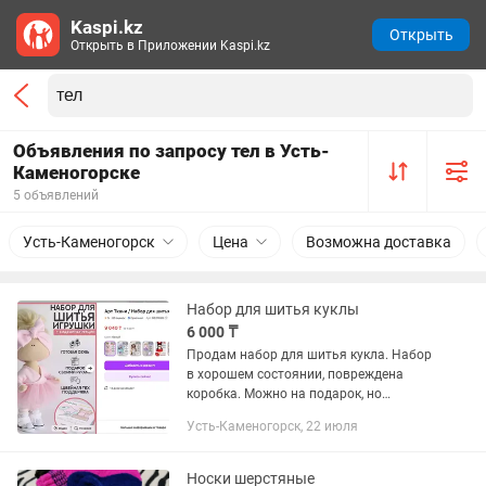
Kaspi.kz
Открыть
Открыть в Приложении Kaspi.kz
Объявления по запросу тел в Усть-
Каменогорске
5 объявлений
Усть-Каменогорск
Цена
Возможна доставка
Набор для шитья куклы
6 000 ₸
Продам набор для шитья кукла. Набор
в хорошем состоянии, повреждена
коробка. Можно на подарок, но
поменять коробку. Все материалы и
Усть-Каменогорск, 22 июля
инструкция внутри. Цена 6000 тенге.
Живет на Стрелке, могу подвезти...
Носки шерстяные