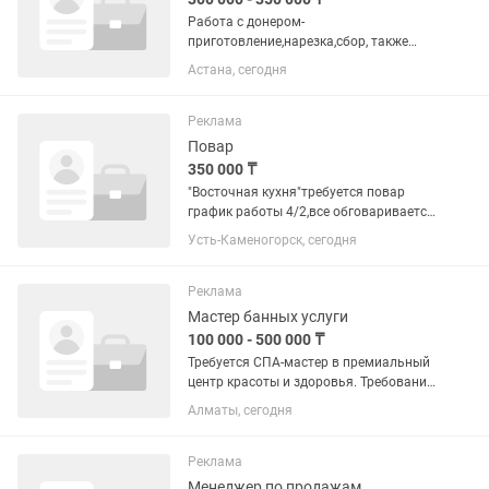
Работа с донером-
приготовление,нарезка,сбор, также
пиццерист на сбор. пиццы и
Астана, сегодня
приготовление теста. Кассир на
раздачу Аккуратность, опрятность,
ответственность, ПИСАТЬ по тел/)
Реклама
Повар
350 000 ₸
"Восточная кухня"требуется повар
график работы 4/2,все обговаривается
при собеседование,з/п 20000 за смену
Усть-Каменогорск, сегодня
тел для связи звонить с 10 до 21
Реклама
Мастер банных услуги
100 000 - 500 000 ₸
Требуется СПА-мастер в премиальный
центр красоты и здоровья. Требования
к кандидату: Возраст: От 23 до 45 лет.
Алматы, сегодня
Опыт работы: От 1–2 лет в
аналогичной сфере. Навыки и умения:
Уверенное выполнение...
Реклама
Менеджер по продажам