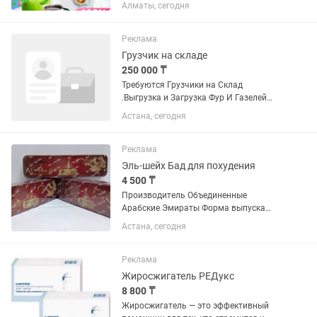
ORIGINAL💯Франция улучшает
Алматы, сегодня
пищеварение; помогает
контролировать массу тела -
способствует уменьшению жировых
Реклама
отложений и улучшению обмена
Грузчик на складе
веществ в...
250 000 ₸
Требуются Грузчики на Склад
.Выгрузка и Загрузка Фур И Газелей
Сортировка товаров на складе Работа
Астана, сегодня
в две смены 1 смена с 09:00 до 18:00
На след день 2 смена с 18:00 до 1 ночи
( ночью есть...
Реклама
Эль-шейх Бад для похудения
4 500 ₸
Производитель Объединенные
Арабские Эмираты Форма выпуска
Капсулы Группа препаратов
Астана, сегодня
Сжигатель жира Количество капсул 30
штук Описание Капсулы для похудения
Аль Шейх, натуральная добавка для
Реклама
снижения...
Жиросжигатель РЕДукс
8 800 ₸
Жиросжигатель — это эффективный