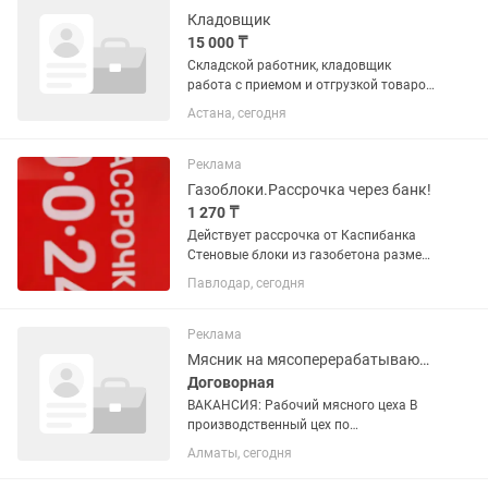
деткам от...
Кладовщик
15 000 ₸
Складской работник, кладовщик
работа с приемом и отгрузкой товаров,
и умение работать с ТСД. Требования:
Астана, сегодня
Работа для мужчин!!!
Девушки,женщины не беспокойте!!
Возраст от 20 до 40 лет Не студент,...
Реклама
Газоблоки.Рассрочка через банк!
1 270 ₸
Действует рассрочка от Каспибанка
Стеновые блоки из газобетона размер
200×300×600;плотность
Павлодар, сегодня
Д600,Д700;прочность В2,5;В3,5; Цена
1160тнг/шт(цена за 1куб.м-32213тнг)
Предлагаем также для нужд...
Реклама
Мясник на мясоперерабатывающем предприятии
Договорная
ВАКАНСИЯ: Рабочий мясного цеха В
производственный цех по
изготовлению мясных консервов (г.
Алматы, сегодня
Алматы) требуются сотрудники.
Обязанности: - подготовка мясного