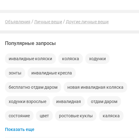
Объявления
Личные вещи
Другие личные вещи
Популярные запросы
инвалидные коляски
коляска
ходунки
зонты
инвалидные кресла
бесплатно отдам даром
новая инвалидная коляска
ходунки взрослые
инвалидная
отдам даром
состояние
цвет
ростовые куклы
каляска
Показать еще
костюмы
отличный
качество
инвалид