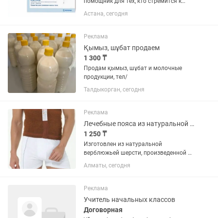
помощник для тех, кто стремится к
стройной фигуре. Средство
Астана, сегодня
разработано с использованием
инновационных формул,
направленных на ускорение
Реклама
метаболизма и сжигание жировых...
Қымыз, шұбат продаем
1 300 ₸
Продам қымыз, шұбат и молочные
продукции, тел/
Талдыкорган, сегодня
Реклама
Лечебные пояса из натуральной верблюжьей шерсти!
1 250 ₸
Изготовлен из натуральной
верблюжьей шерсти, произведенной в
Турции, Иран и в Узбекистане..
Алматы, сегодня
Лечебный пояс, наколенники и носки!!!
Есть и тонкий летний тип!
Эффективный лечебный эффект
Реклама
пояса,...
Учитель начальных классов
Договорная