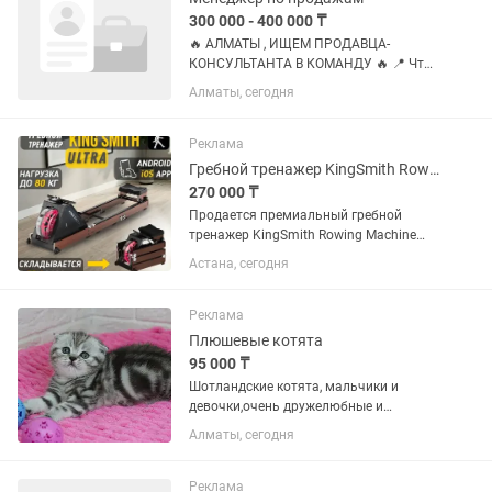
300 000 - 400 000 ₸
🔥 АЛМАТЫ , ИЩЕМ ПРОДАВЦА-
КОНСУЛЬТАНТА В КОМАНДУ 🔥 📍 Что
нужно делать: • Консультировать
Алматы, сегодня
клиентов и продавать (это основа) •
Сниматься в рилсах / сторис (быть
«лицом» магазина) • Поддерживать
Реклама
порядок...
Гребной тренажер KingSmith Rowing Machine Ultra Oak/Дуб) практический НОВЫЙ
270 000 ₸
Продается премиальный гребной
тренажер KingSmith Rowing Machine
Ultra в цвете Дуб (Oak). сопротивление
Астана, сегодня
80 кг ✅ Использовался всего
несколько раз — состояние
практический новый. ИДЕАЛЬНОЕ
Реклама
Без...
Плюшевые котята
95 000 ₸
Шотландские котята, мальчики и
девочки,очень дружелюбные и
ласковые. Вислоухие и прямоухие.
Алматы, сегодня
Лучшие породные качества,
прекрасный характер и шикарный
мраморный окрас передались нашим
Реклама