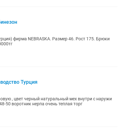
бинезон
рция) фирма NEBRASKA. Размер 46. Рост 175. Брюки
0000тг
водство Турция
вую , цвет черный натуральный мех внутри с наружи
48-50 воротник нерпа очень теплая торг