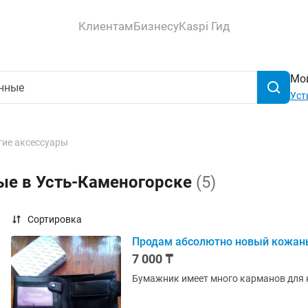
Клиентам
Бизнесу
Kaspi Гид
Мой
Уст
гие аксессуары
ые в Усть-Каменогорске
(5)
Сортировка
Продам абсолютно новый кожан
7 000 ₸
Бумажник имеет много карманов для к