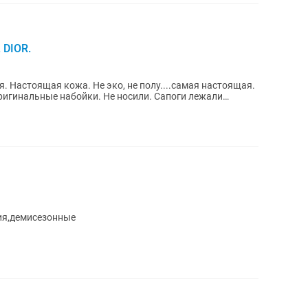
 DIOR.
. Настоящая кожа. Не эко, не полу....самая настоящая.
ригинальные набойки. Не носили. Сапоги лежали
ия,демисезонные