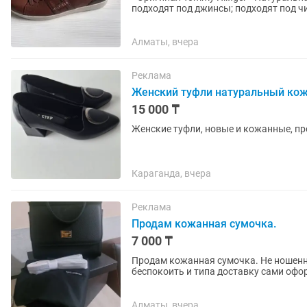
подходят под джинсы; подходят под чиносы; подходят под шорты; можно носить весной и
осенью; подходят для...
Алматы, вчера
Реклама
Женский туфли натуральный ко
15 000 ₸
Женские туфли, новые и кожанные, п
Караганда, вчера
Реклама
Продам кожанная сумочка.
7 000 ₸
Продам кожанная сумочка. Не ношенная
беспокоить и типа доставку сами офор
Алматы, вчера