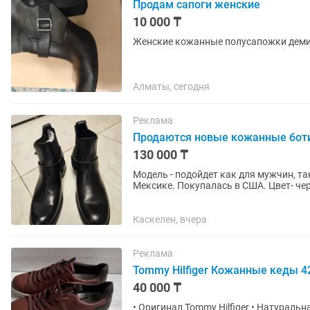
Продам сапоги женские
10 000 ₸
Женские кожанные полусапожки дем
Алматы, сегодня
Реклама
Продаются новые кожанные ботин
130 000 ₸
Модель - подойдет как для мужчин, та
Мексике. Покупалась в США. Цвет- че
Бесплатная доставка по г....
Каскелен, вчера
Реклама
Tommy Hilfiger Кожанные кеды 4
40 000 ₸
• Оригинал Tommy Hilfiger • Натуральн