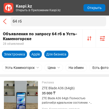
Kaspi.kz
Открыть
Открыть в Приложении Kaspi.kz
Объявления по запросу 64 гб в Усть-
Каменогорске
28 объявлений
Электроника
Apple
Для бизнеса
Усть-Каменогорск
Цена
На обмен
Есть фото
Реклама
ZTE Blade A36 (64gb)
35 000 ₸
ZTE Blade A36 64gb Полностью
рабочий,в идеальном состоянии. •
Память 64 ГБ • Оперативная память 4