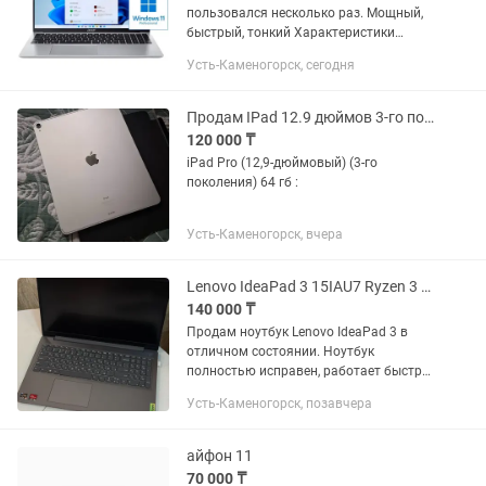
пользовался несколько раз. Мощный,
быстрый, тонкий Характеристики
Операционная система Win 11 Pro
Усть-Каменогорск, сегодня
Серия (Линейка) Acer Aspire Экран
Диагональ экрана 16...
Продам IPad 12.9 дюймов 3-го поколения торг возможен
120 000 ₸
iPad Pro (12,9-дюймовый) (3-го
поколения) 64 гб :
Усть-Каменогорск, вчера
Lenovo IdeaPad 3 15IAU7 Ryzen 3 5300U 8 ГБ SSD 512 ГБ Windows 11
140 000 ₸
Продам ноутбук Lenovo IdeaPad 3 в
отличном состоянии. Ноутбук
полностью исправен, работает быстро
и стабильно, без зависаний и
Усть-Каменогорск, позавчера
технических неисправностей.
Использовался аккуратно, подойдет
для...
айфон 11
70 000 ₸