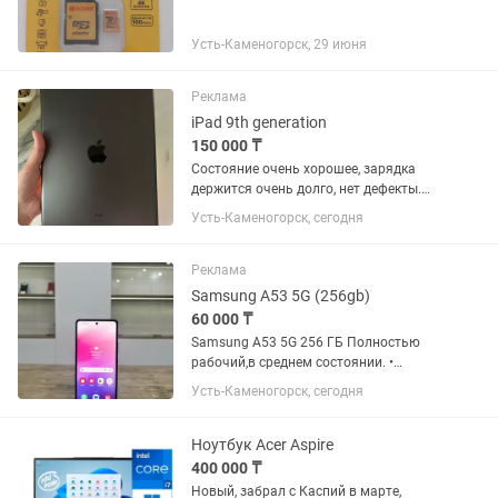
Усть-Каменогорск, 29 июня
Реклама
iPad 9th generation
150 000 ₸
Состояние очень хорошее, зарядка
держится очень долго, нет дефекты.
Все отлично работает, 64 гб, коробка,
Усть-Каменогорск, сегодня
клавиатура в подарок
Реклама
Samsung A53 5G (256gb)
60 000 ₸
Samsung A53 5G 256 ГБ Полностью
рабочий,в среднем состоянии. •
Память 256 ГБ • Оперативная память
Усть-Каменогорск, сегодня
8 ГБ • Аккумулятор 5000 mAh • Камера
64 МП • Сканер отпечатка пальца
Телефон проверен, без...
Ноутбук Acer Aspire
400 000 ₸
Новый, забрал с Каспий в марте,