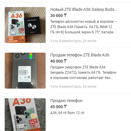
мешает. Реальному...
Новый ZTE Blade A36 Galaxy Buds Pro Срочно, ниже рынка
30 000 ₸
Телефон абсолютно новый, в коробке —
ZTE Blade A36 Память: 64 ГБ, RAM 12
ГБ (4+8) Большой экран 6.75”, батарея
5000 mAh — держит отлично!
Усть-Каменогорск, 24 июля
Наушники Samsung Galaxy Buds Pro —
б/у, Есть небольшие...
Продам телефон ZTE Blade A36
40 000 ₸
Продам смартфон ZTE Blade A36
(модель Z2472), память 64 ГБ. Телефон
в хорошем состоянии, работает без
нареканий. Отлично подходит для
Усть-Каменогорск, 24 июля
звонков, социальных сетей, просмотра
видео и повседневного...
Продаю телефон
45 000 ₸
А36, 64 гб Rom 12 гб