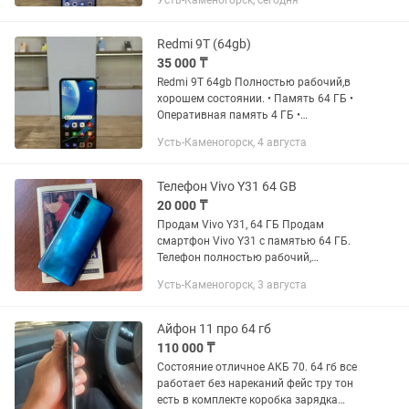
Усть-Каменогорск, сегодня
ГБ • Аккумулятор 5000 mAh • Камера
13 МП • Сканер отпечатка пальца
Телефон проверен, без...
Redmi 9T (64gb)
35 000 ₸
Redmi 9T 64gb Полностью рабочий,в
хорошем состоянии. • Память 64 ГБ •
Оперативная память 4 ГБ •
Аккумулятор 6000 mAh • Камера 48 МП
Усть-Каменогорск, 4 августа
• Быстрая зарядка • Сканер отпечатка
пальца Телефон проверен,...
Телефон Vivo Y31 64 GB
20 000 ₸
Продам Vivo Y31, 64 ГБ Продам
смартфон Vivo Y31 с памятью 64 ГБ.
Телефон полностью рабочий,
использовался аккуратно. Не новый,
Усть-Каменогорск, 3 августа
есть небольшие следы использования.
Память: 64 ГБ Есть родная...
Айфон 11 про 64 гб
110 000 ₸
Состояние отличное АКБ 70. 64 гб все
работает без нареканий фейс тру тон
есть в комплекте коробка зарядка