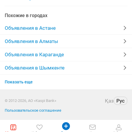
шкаф
золото
администратор
Похожие в городах
торговый представитель
аренда квартир
Объявления в Астане
Объявления в Алматы
Объявления в Караганде
Объявления в Шымкенте
Объявления в Актау
Показать еще
Объявления в Костанае
Қаз
Рус
© 2012-2026, АО «Kaspi Bank»
Объявления в Павлодаре
Пользовательское соглашение
Объявления в Уральске