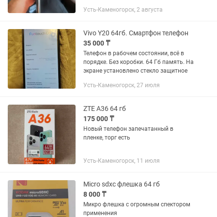
чехол
Усть-Каменогорск, 2 августа
Vivo Y20 64гб. Смартфон телефон
35 000 ₸
Телефон в рабочем состоянии, всё в
порядке. Без коробки. 64 Гб память. На
экране установлено стекло защитное
Усть-Каменогорск, 27 июля
ZTE A36 64 гб
175 000 ₸
Новый телефон запечатанный в
пленке, торг есть
Усть-Каменогорск, 11 июля
Micro sdxc флешка 64 гб
8 000 ₸
Микро флешка с огромным спектором
применения