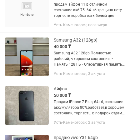
продам айфон 11 в отличном
состояние акб 75. 64. гб трещина нету
торг есть коробка есть белый цвет
Усть-Каменогорск, позавчера
Samsung A32 (128gb)
40 000 ₸
Samsung A32 128gb Полностью
рабочий, в хорошем состоянии. •
Память 128 ГБ • Оперативная память
4 ГБ • Аккумулятор 5000 mAh • Камера
Усть-Каменогорск, 3 августа
64 МП • Сканер отпечатка пальца
Телефон проверен, без...
Айфон
50 000 ₸
Продам IPhone 7 Plus, 64 гб, состояние
аккумулятора 80%,работает,в хорошем
состоянии, торг есть, в подарок отдам
чехлы. ( коробка есть) +зарядн.устр
Усть-Каменогорск, 2 августа
продаю vivo Y31 64gb