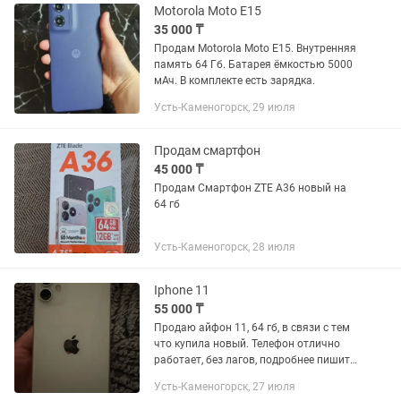
Motorola Moto E15
35 000 ₸
Продам Motorola Moto E15. Внутренняя
память 64 Гб. Батарея ёмкостью 5000
мАч. В комплекте есть зарядка.
Усть-Каменогорск, 29 июля
Продам смартфон
45 000 ₸
Продам Смартфон ZTE А36 новый на
64 гб
Усть-Каменогорск, 28 июля
Iphone 11
55 000 ₸
Продаю айфон 11, 64 гб, в связи с тем
что купила новый. Телефон отлично
работает, без лагов, подробнее пишите,
скину настройки. Так же на нижней
Усть-Каменогорск, 27 июля
камере разбито стекло, но работе не