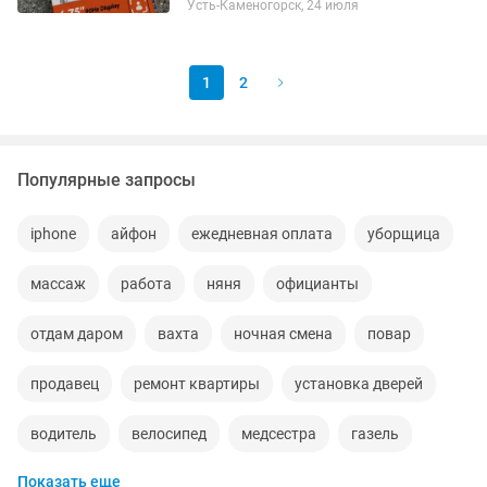
Усть-Каменогорск, 24 июля
1
2
Популярные запросы
iphone
айфон
ежедневная оплата
уборщица
массаж
работа
няня
официанты
отдам даром
вахта
ночная смена
повар
продавец
ремонт квартиры
установка дверей
водитель
велосипед
медсестра
газель
Показать еще
кирпичи
кухонный гарнитур
контейнер