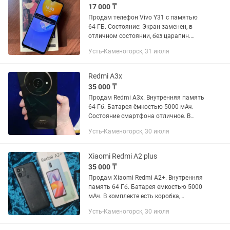
17 000 ₸
Продам телефон Vivo Y31 с памятью
64 ГБ. Состояние: Экран заменен, в
отличном состоянии, без царапин.
Основная (задняя) камера заменена,
Усть-Каменогорск, 31 июля
работает отлично. Телефон полностью
рабочий. Из...
Redmi A3x
35 000 ₸
Продам Redmi A3x. Внутренняя память
64 Гб. Батарея ёмкостью 5000 мАч.
Состояние смартфона отличное. В
комплекте есть зарядка.
Усть-Каменогорск, 30 июля
Xiaomi Redmi A2 plus
35 000 ₸
Продам Xiaomi Redmi A2+. Внутренняя
память 64 Гб. Батарея емкостью 5000
мАч. В комплекте есть коробка,
зарядка. Новый чехол отдам в
Усть-Каменогорск, 30 июля
подарок!