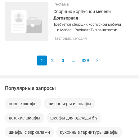
спального места...
Реклама
Сборщик корпусной мебели
Договорная
Требуется сборщик корпусной мебели
— в Мебель Pavlodar Тип занятости:
свободный график Кто нам нужен
Павлодар, сегодня
Ответственный и аккуратный сборщик
корпусной мебели без вредных
привычек. Твоя зона...
1
2
3
...
329
Популярные запросы
новые шкафы
шифоньеры и шкафы
детские шкафы
шкафы для одежды б у
шкафы с зеркалами
кухонные гарнитуры шкафы