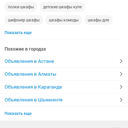
полки шкафы
детские шкафы купе
шифонер шкафы
шкафы комоды
шкафы для
Показать еще
комод шкафы
шифоньеры шкафы
кровати шкафы
шкафы и камод
комод и шкафы
Похожие в городах
шкафы
шкафы для одежды
современные шкафы
Объявления в Астане
Объявления в Алматы
Объявления в Караганде
Объявления в Шымкенте
Объявления в Актау
Показать еще
Объявления в Костанае