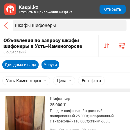
Kaspi.kz
Открыть
Открыть в Приложении Kaspi.kz
Объявления по запросу шкафы
шифонеры в Усть-Каменогорске
6 объявлений
Для дома и сада
Услуги
Усть-Каменогорск
Цена
Есть фото
Шифоньер
25 000 ₸
Продам шифоньер 2-х дверный
полированный-25 000т;шлифованный
с антресолей- 110 000т;стенку -500
000т(можно шкафами-110 000т /шт)