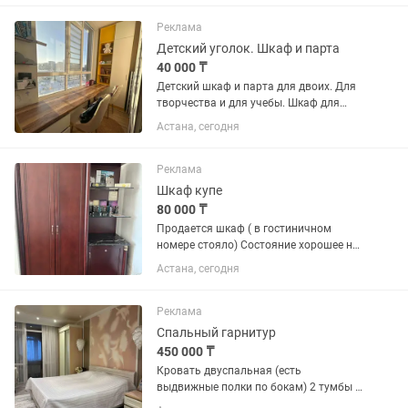
Реклама
Детский уголок. Шкаф и парта
40 000 ₸
Детский шкаф и парта для двоих. Для
творчества и для учебы. Шкаф для
одежды, полки для игрушек и книг.
Астана, сегодня
Очень удобно. Продам связи с
ремонтом Высота 2,70 высота, длина
3м, ширина шкафа 1м, ширина...
Реклама
Шкаф купе
80 000 ₸
Продается шкаф ( в гостиничном
номере стояло) Состояние хорошее но
очень тяжелый Во всем вопросам
Астана, сегодня
звонить по номеру или писать на Торг
уместен
Реклама
Спальный гарнитур
450 000 ₸
Кровать двуспальная (есть
выдвижные полки по бокам) 2 тумбы с
двумя выдвижными полочками 2