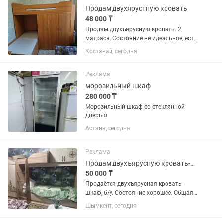
Продам двухярустную кровать
48 000 ₸
Продам двухъярусную кровать. 2
матраса. Состояние не идеальное, есть
следы эксплуатации, б/у.
Костанай, сегодня
Размеры:190×80×160. Шкаф для
вещей+плательный шкаф. Два
выдвижных ящика(нужна замена
Реклама
механизма)....
морозильный шкаф
280 000 ₸
Морозильный шкаф со стеклянной
дверью
Астана, сегодня
Реклама
Продам двухъярусную кровать-шкаф
50 000 ₸
Продаётся двухъярусная кровать-
шкаф, б/у. Состояние хорошее. Общая
длина 3 метра, ширина метр. В
Шымкент, сегодня
комплекте идут два матраса, для двух
спальных мест. Размер каждого