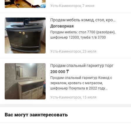
Усть-Каменогорск, 7 июня
Продам мебель комод, стол, кровать, тумба т/в, шкаф, трюмо
Договорная
Продам мебель: стол 7700 (разобран),
шифоньер 12000, тумба т/в 3700
Усть-Каменогорск, 23 июля
Продам спальный гарнитур торг
200 000 ₸
Продам спальный гарнитур Комод с
зеркалом, кровать с матрасом,
шифоньер Покупала в 2022 году
Продаю в связи с переездом Торг как
Усть-Каменогорск, 15 июля
так есть маленькие дефекты
Вас могут заинтересовать