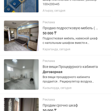
100×200×45
Атырау, сегодня
Реклама
Продаю подростковую мебель ( навесной шкаф с кроватью), Россия, заводской
50 000 ₸
Подростковая мебель, навесной шкаф
с напольным шкафом вместе и
кровать
Караганда, сегодня
Реклама
Все вещи Процедурного кабинета
Договорная
Все вещи процедурного кабинета
продается . Рециркулятор воздуха
Штатив для забора анализа Шкаф на
Кызылорда, сегодня
замке Стол медицинский с
регулируемыми ножками Торг есть
Причина: переезд в другой город
Реклама
Продам срочно шкаф
50 000 ₸