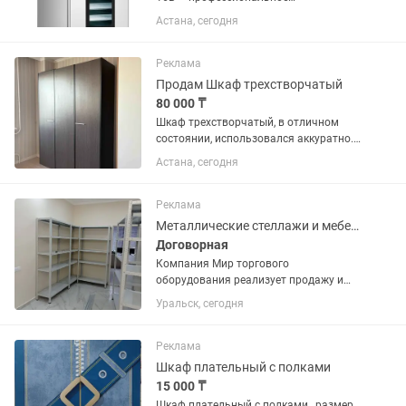
оборудование для расстойки тестовых
Астана, сегодня
заготовок перед выпечкой хлеба,
булочек, круассанов, пиццы и другой
хлебобулочной продукции. Краткая...
Реклама
Продам Шкаф трехстворчатый
80 000 ₸
Шкаф трехстворчатый, в отличном
состоянии, использовался аккуратно.
Цвет — венге (темный). Вместительный,
Астана, сегодня
есть штанга для одежды и полки. Без
повреждений, дверцы открываются
плавно. Район: Б.Момышулы...
Реклама
Металлические стеллажи и мебель
Договорная
Компания Мир торгового
оборудования реализует продажу и
поставку металлической мебели: -
Уральск, сегодня
стеллажи - шкафы для документов -
бухгалтерские шкафы - верстаки -
инструментальные шкафы - сейфы.
Реклама
Шкаф плательный с полками
15 000 ₸
Шкаф плательный с полками , размер