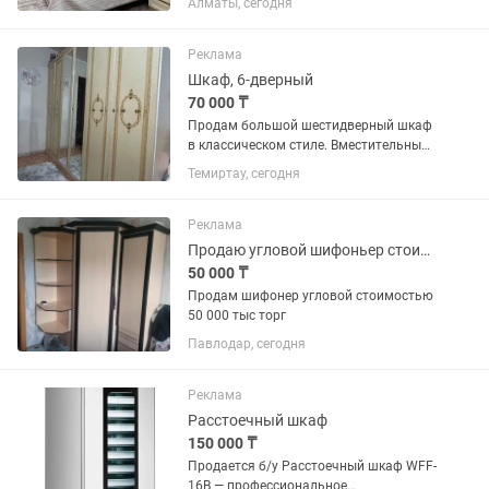
Алматы, сегодня
шкафа Стол + зеркало Стеллаж
Самовывоз
Реклама
Шкаф, 6-дверный
70 000 ₸
Продам большой шестидверный шкаф
в классическом стиле. Вместительный,
с двумя зеркальными дверцами.
Темиртау, сегодня
Подходит для хранения одежды, белья
и других вещей. Состояние хорошее,
все дверцы открываются....
Реклама
Продаю угловой шифоньер стоимость 50 тыс
50 000 ₸
Продам шифонер угловой стоимостью
50 000 тыс торг
Павлодар, сегодня
Реклама
Расстоечный шкаф
150 000 ₸
Продается б/у Расстоечный шкаф WFF-
16B — профессиональное