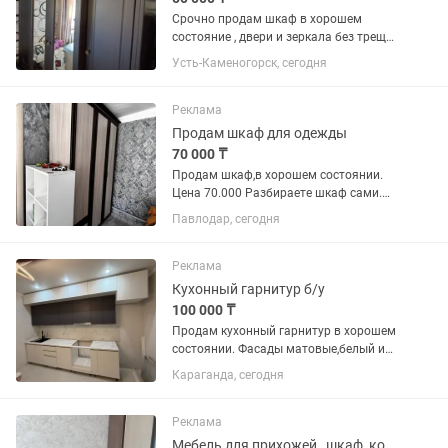
Срочно продам шкаф в хорошем
состояние , двери и зеркала без трещин
и царапин По цене скидку могу сделать
Усть-Каменогорск, сегодня
🤗
Реклама
Продам шкаф для одежды
70 000 ₸
Продам шкаф,в хорошем состоянии.
Цена 70.000 Разбираете шкаф сами.
Высота-2240,если снять карниз,то
Павлодар, сегодня
высота будет- 2200 Ширина-1300
Глубина-55
Реклама
Кухонный гарнитур б/у
100 000 ₸
Продам кухонный гарнитур в хорошем
состоянии. Фасады матовые,белый и
серый цвет. На доводчиках, все в
Караганда, сегодня
рабочем состоянии. Раковина и
вытяжка в комплекте. Ширина
315+ниша над холодильником 60...
Реклама
Мебель для прихожей , шкаф, комод,