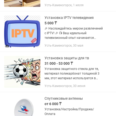
сделаю ТВ зону под ключ. Можем сами
Усть-Каменогорск, 1 июля
мебель сделать под ваши размеры!
Звоните, пишите
Установка IPTV телевидения
5 000 ₸
🎉 Наслаждайтесь миром развлечений
с IPTV! 🎉 📺 Ваш идеальный
телевизионный опыт начинается
здесь! — 5000+ каналов со всего мира:
Усть-Каменогорск, 30 мая
фильмы, сериалы, спорт, детские
передачи и многое другое! — HD и 4K...
Установка защиты для тв
31 000 - 53 000 ₸
Установка защитного стекла для тв,
материал поликарбонат толщиной 3
мм, этот материал используется в
авиации инженерами, -стойкость к
Усть-Каменогорск, 30 июня
температурным перепадам. -уровень
светопропускаемости...
Спутниковые антенны
от 6 000 ₸
Установка/Настройка/Продажа/
Оплата