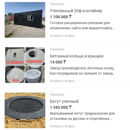
Умение работать с шиномонтажным
Реклама
оборудованием...
Утепленный 20ф контейнер
1 100 000 ₸
Готовое расширенное описание для
объявления, сайта или маркетплейса:
Утепленный 20-футовый контейнер под
Алматы, вчера
жилье, офис или бизнес Утепленный
20-футовый контейнер –
универсальное решение для...
Реклама
Бетонные кольца и крышки
14 000 ₸
Завод производитель бетонных колец.
Без посредников на прямую от завода.
Бетонные кольца: КС 1м (высота 60см)
Алматы, вчера
- 14000тг; КС 1м (высота 90см) -
14000тг; КС 1,5м (высота 90см) - 18000
тг; КС 1,5м...
Реклама
Батут уличный
1 345 000 ₸
Вкапываемый батут предназначен для
установки на детских и спортивных
площадках, в парках, скверах и зонах
Алматы, вчера
отдыха. Благодаря прочной