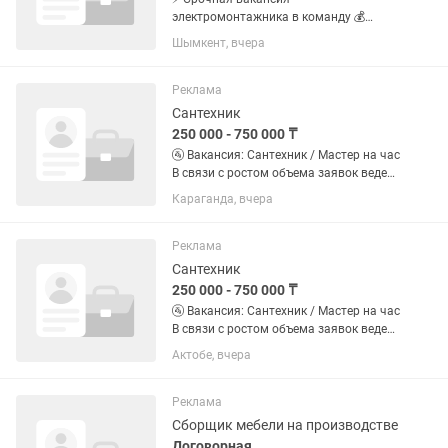
электромонтажника в команду 💰
Зарплата: 250 000–450 000 📍 Место
Шымкент, вчера
работы: Шымкент, проспект Байдибек
би, 9/11 В связи с увеличением объема
работ наша компания приглашает в
Реклама
команду...
Сантехник
250 000 - 750 000 ₸
🚰 Вакансия: Сантехник / Мастер на час
В связи с ростом объема заявок ведем
набор мастеров на постоянную
Караганда, вчера
занятость. График: Полная занятость /
Сменный график. Формат:...
Реклама
Сантехник
250 000 - 750 000 ₸
🚰 Вакансия: Сантехник / Мастер на час
В связи с ростом объема заявок ведем
набор мастеров на постоянную
Актобе, вчера
занятость. График: Полная занятость /
Сменный график. Формат:...
Реклама
Сборщик мебели на производстве
Договорная