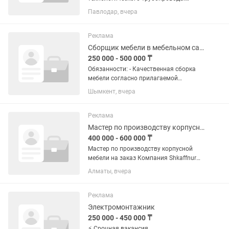
Обязанности: Комплекс работ по
Павлодар, вчера
подготовке, монтажу, сборке, установке
трубопроводных систем,
транспортирующих жидкости;
Реклама
Проводить гидравлические и...
Сборщик мебели в мебельном салоне
250 000 - 500 000 ₸
Обязанности: - Качественная сборка
мебели согласно прилагаемой
инструкции; - Установка, монтаж,
Шымкент, вчера
демонтаж мебели в объекте; - Работа
на выезде у клиента и в салоне.
Требования: - Опыт работы от 3...
Реклама
Мастер по производству корпусной мебели
400 000 - 600 000 ₸
Мастер по производству корпусной
мебели на заказ Компания Shkaffnur
(20 лет на рынке) приглашает в
Алматы, вчера
команду опытных мастеров по
производству корпусной мебели. Если
вы хотите работать в стабильной...
Реклама
Электромонтажник
250 000 - 450 000 ₸
⚡ Срочная вакансия