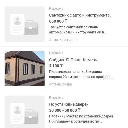
Реклама
Сантехник с авто и инструментами
650 000 ₸
Требуется сантехник со своим
автомобилем и инструментами в
частной аварийную компанию по
Алматы, сегодня
обслуживанию населения
мелкосрочный ремонт частичный
монтаж и все работы касающиеся
Реклама
канализации водопровод...
Сайдинг Ю-Пласт Камень
4 100 ₸
Пластиковая панель , 3 м длина
ширина 23 см, установка на профиль ,
легкий , гибкий , прост а монтаже , не
Астана, вчера
поддерживает горение
Реклама
По установке дверей
30 000 - 50 000 ₸
Плотник / Мастер по установке дверей
Приглашаем к сотрудничеству
опытных плотников для выполнения