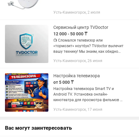
Усть-Каменогорск, 2 июля
Сервисный центр TVDoctor
12 000 - 50 000 ₸
📺 Сломался телевизор или
«тормозит» ноутбук? TVdoctor вылечит
вашу технику! Мы знаем, как обидно
остаться без любимых сериалов или
Усть-Каменогорск, 26 июня
рабочего инструмента в самый
неподходящий момент. Наш
сервисный...
Настройка телевизора
от 5 000 ₸
Настройка телевизора Smart TV и
Android TV. Установка онлайн-
кинотеатра для просмотра фильмов и
сериалов в высоком качестве без
Усть-Каменогорск, 17 июня
абонентской платы. ВСЁ ЭТО
РАБОТАЕТ ЧЕРЕЗ ИНТЕРНЕТ,
БЕСПЛАТНО и БЕЗ...
Вас могут заинтересовать