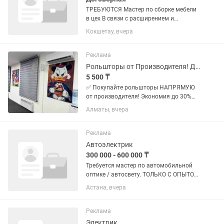
ТРЕБУЮТСЯ Мастер по сборке мебели
в цех В связи с расширением и
большим объемом заказов, в
Кокшетау, вчера
мебельный цех на постоянную работу
требуются опытные сборщики
корпусной мебели. Что мы ожидаем
Реклама
от...
Рольшторы от Производителя! Дешево! День-Ночь/Блэкаут Дуэт зебра
5 500 ₸
✅ Покупайте рольшторы НАПРЯМУЮ
от производителя! Экономия до 30%
без посредников. ✅ Собственное
Алматы, вчера
производство в Казахстане: Полный
контроль качества, современные
материалы (ткань, пластик,
Реклама
алюминий),...
Автоэлектрик
300 000 - 600 000 ₸
Требуется мастер по автомобильной
оптике / автосвету. ТОЛЬКО С ОПЫТОМ
РАБОТЫ В АВТОСВЕТЕ. Чем занимается
Астана, вчера
наша компания: — регулировка и
коррекция фар — замена галогенных,
ксеноновых и LED ламп —...
Реклама
Электрик