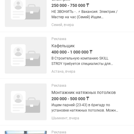
250 000 - 750 000 ₸
НЕ ЗВОНИТЬ - . ⚡ Вакансия: Электрик /
Мастер на час (Семей) Ищем
дисциплинированных профессионалов
Семей, вчера
для долгосрочного сотрудничества.
Занятость: Полная / Сменный график
(строго по...
Реклама
Кафельщик
400 000 - 1 000 000 ₸
В Строительную компанию SKILL
STROY требуется специалисты для
ремонта ванных комнат под ключ.
Астана, вчера
Заработная плата начинается от
400.000 до 1.000.000 всё зависит от
вас сколько санузлов в месяц
Реклама
сделаете...
Монтажник натяжных потолков
200 000 - 500 000 ₸
Ищем парней (23-43) в бригаду по
установке натяжных потолков. Можно
БЕЗ ОПЫТА — всему обучим на
Шымкент, вчера
практике. Что нужно делать: —
помогать монтажникам на объектах —
подготавливать материалы и...
Реклама