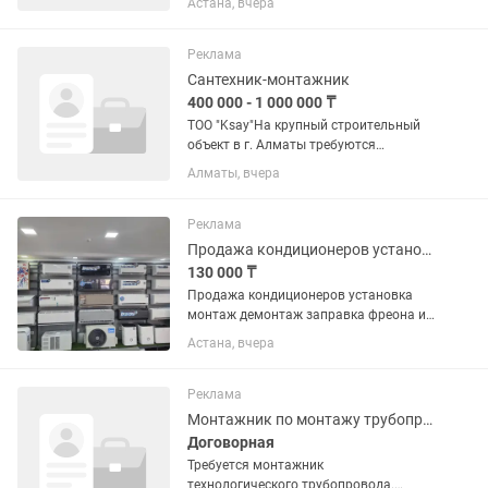
Астана, вчера
заказов через приложение Яндекс. Что
нужно делать: •установка
межкомнатных и входных дверей;
Реклама
•монтаж...
Сантехник-монтажник
400 000 - 1 000 000 ₸
ТОО "Ksay"На крупный строительный
объект в г. Алматы требуются
квалифицированные сантехники для
Алматы, вчера
выполнения внутренних
сантехнических работ. Место работы: г.
Алматы, ул. Аль-Фараби, угол ул....
Реклама
Продажа кондиционеров установка монтаж демонтаж заправка фреона
130 000 ₸
Продажа кондиционеров установка
монтаж демонтаж заправка фреона ип
каспи ред рассрочка имеется
Астана, вчера
документация
Реклама
Монтажник по монтажу трубопроводов
Договорная
Требуется монтажник
технологического трубопровода.