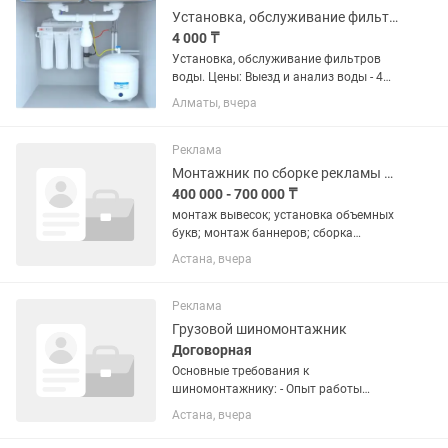
Установка, обслуживание фильтров воды.
4 000 ₸
Установка, обслуживание фильтров
воды. Цены: Выезд и анализ воды - 4
000 Установка трехступенчатого
Алматы, вчера
фильтра - 8 000 Установка фильтра
типа осмос -12 000 - 14 000 Замена
картриджей - 2000 за...
Реклама
Монтажник по сборке рекламы наружной
400 000 - 700 000 ₸
монтаж вывесок; установка объемных
букв; монтаж баннеров; сборка
стендов и т.д подключение световых
Астана, вчера
конструкций; выезд на объекты.
Реклама
Грузовой шиномонтажник
Договорная
Основные требования к
шиномонтажнику: - Опыт работы
(желательно от 1 года) или
Астана, вчера
прохождение обучения. - Знание
устройства колес, типов шин и дисков. -