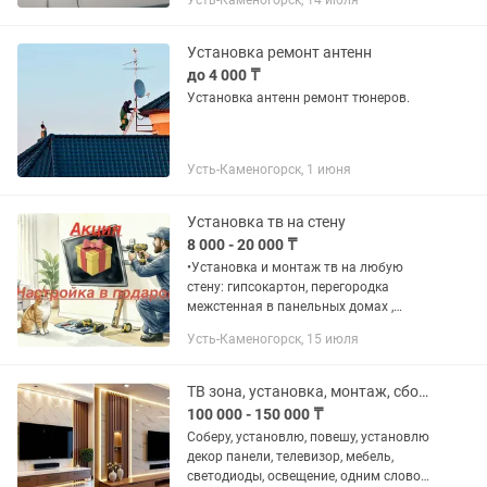
Усть-Каменогорск, 14 июля
Установка ремонт антенн
до 4 000 ₸
Установка антенн ремонт тюнеров.
Усть-Каменогорск, 1 июня
Установка тв на стену
8 000 - 20 000 ₸
•Установка и монтаж тв на любую
стену: гипсокартон, перегородка
межстенная в панельных домах ,
кирпич, все по уровню. •Подбор
Усть-Каменогорск, 15 июля
кронштейна (по необходимости).
•Консультация по месту установки
(подбор...
ТВ зона, установка, монтаж, сборка TV зона
100 000 - 150 000 ₸
Соберу, установлю, повешу, установлю
декор панели, телевизор, мебель,
светодиоды, освещение, одним словом