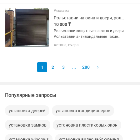
конструкции и высококачественным
материалам подходит для...
Реклама
Рольставни на окна и двери, ролеты, пол ставни
10 000 ₸
Рольставни защитные на окна и двери
Рольставни антивандальные Такие
системы защиты имеют большие
Астана, вчера
преимущества: - обеспечивают
сохранность имущества, целостность
окон и дверей; -эффективно
защищают...
1
2
3
...
280
Популярные запросы
установка дверей
установка кондиционеров
установка замков
установка пластиковых окон
установка windows
установка видеонаблюдения