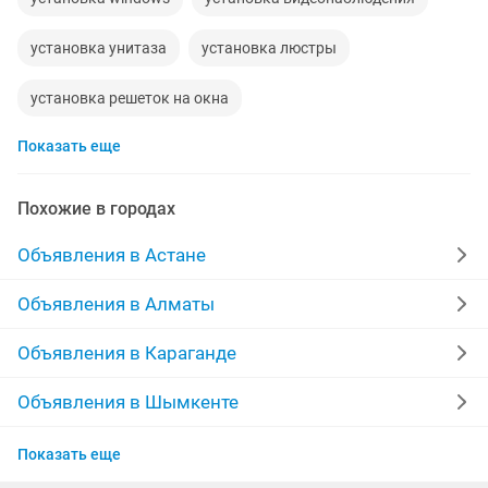
установка унитаза
установка люстры
установка решеток на окна
Показать еще
установка входных дверей
установка программ
установка батарей
установка плинтусов
Похожие в городах
установка
установка телевизора
Объявления в Астане
ремонт установка
установка windows 10
Объявления в Алматы
установка межкомнатных
Объявления в Караганде
установка натяжных потолков
установка счетчиков
Объявления в Шымкенте
Объявления в Актобе
установка ванны
Показать еще