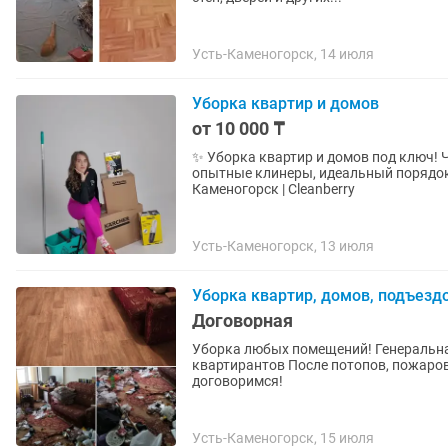
Усть-Каменогорск, 14 июля
Уборка квартир и домов
от 10 000 ₸
✨ Уборка квартир и домов под ключ! Ч
опытные клинеры, идеальный порядок. 📲 Пишите в , освободим вас от рутины! 🏡 У
Каменогорск | Cleanberry
Усть-Каменогорск, 13 июля
Уборка квартир, домов, подъезд
Договорная
Уборка любых помещений! Генеральная уборка Влажная уборка Уборка после ремонта После
квартирантов После потопов, пожаров, смерти Химчистка мягкой мебели. Звоните! О цене
договоримся!
Усть-Каменогорск, 15 июля