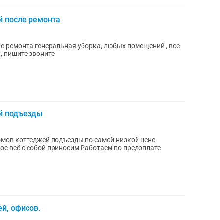
й после ремонта
е ремонта генеральная уборка, любых помещений , все
 пишите звоните
й подъезды
омов коттеджей подъезды по самой низкой цене
с всё с собой приносим Работаем по предоплате
й, офисов.