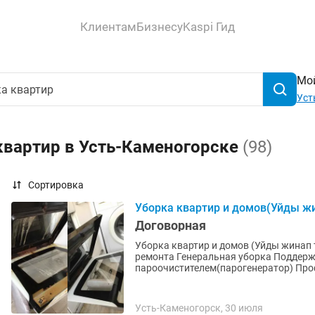
Клиентам
Бизнесу
Kaspi Гид
Мой
Уст
квартир в Усть-Каменогорске
(98)
Сортировка
Уборка квартир и домов(Уйды жи
Договорная
Уборка квартир и домов (Уйды жинап 
ремонта Генеральная уборка Поддерживающая уборка(Влажная) Уборка с
пароочистителем(парогенератор) Про
Усть-Каменогорск, 30 июля