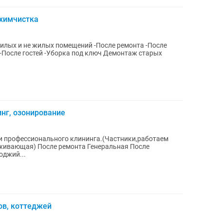
.химчистка
илых помещений -После ремонта -После
нг, озонирование
ги профессионального клининга.(Частники,работаем
После ремонта Генеральная После
оджий...
ов, коттеджей