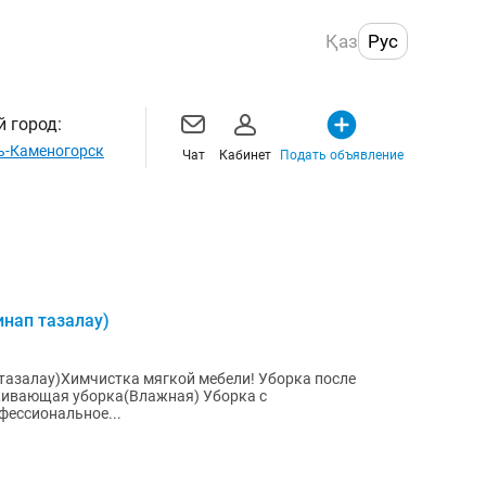
Қаз
Рус
 город:
ь-Каменогорск
Чат
Кабинет
Подать объявление
нап тазалау)
тазалау)Химчистка мягкой мебели! Уборка после
фессиональное...