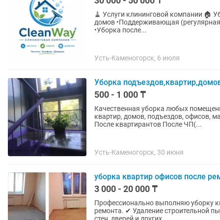
30 000 - 50 000 ₸
🧹 Услуги клининговой компании 🏠 Уборка жилых помещений •Генеральная уборка квартир и
домов •Поддерживающая (регулярная)
•Уборка после...
Усть-Каменогорск, 6 июля
Уборка подъездов,квартир,домо
500 - 1 000 ₸
Качественная уборка любых помещен
квартир, домов, подъездов, офисов, магазинов. Генеральная уборка Убо
После квартирантов После ЧП(...
Усть-Каменогорск, 30 июня
уборка квартир офисов после ре
3 000 - 20 000 ₸
Профессионально выполняю уборку кв
ремонта. ✔ Удаление строительной пыли. ✔ Мытьё окон, рам, подоконников. ✔ Очистка полов,
стен, дверей и других...