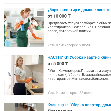
уборка квартир и домов.клининг
от 10 000 ₸
Предлагаем услуги по уборке любых жилых и не ж
квартирантов -Генеральная -Влажная -После гостей -Уборка под ключ Демонтаж старых
обоев, потолочной плитки,...
Усть-Каменогорск, 9 июля
ЧАСТНИКИ.Уборка квартир,клини
от 5 000 ₸
Г.Усть-Каменогорск.Предлагаем услу
лично сами) Уборка: Влажная(поддерживающая) 
квартирантов Мытье окон,балконов,л
Усть-Каменогорск, 22 июля
Күлше қыз. Уборка квартир, дом