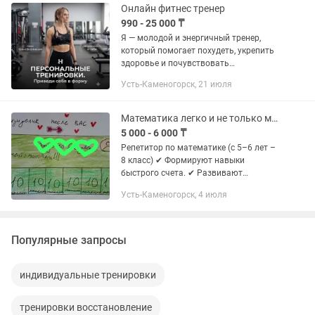
Онлайн фитнес тренер
990 - 25 000 ₸
Я — молодой и энергичный тренер,
который помогает похудеть, укрепить
здоровье и почувствовать
уверенность в своём теле. Для каждого
Усть-Каменогорск, 21 июля
клиента создаю индивидуальные
программы тренировок и питания,...
Математика легко и не только математика с 5-6лет и до 8 кл.
5 000 - 6 000 ₸
Репетитор по математике (с 5–6 лет –
8 класс) ✔ Формируют навыки
быстрого счета. ✔ Развивают
осознанное чтение условий задач. ✔
Усть-Каменогорск, 4 июля
Учу ребенка думать на несколько
шагов вперед. ✔ Объясняю просто и...
Популярные запросы
индивидуальные тренировки
тренировки восстановление