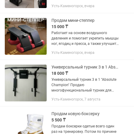
вес пользователя — до 110 кг. На
Усть-Каменогорск, вчера
дорожке: — 12 встроенных программ
тренировок и настройка в ручную
дистанция и время — встроенные...
Продам мини-степпер
15 000 ₸
Работает на основе воздушного
давления и помогает укрепить мышцы
ног, ягодиц и пресса, а также улучшить
форму тела. Пневматическая система
Усть-Каменогорск, вчера
– педали двигаются за счёт давления
воздуха, снижая...
Универсальный турник 3 в 1 Absolute Champion
18 000 ₸
Универсальный турник 3 в 1 "Absolute
Champion" Продаю
многофункциональный турник для
дома. Подходит для подтягиваний,
Усть-Каменогорск, 7 августа
упражнений на пресс и отжиманий на
брусьях. Можно крепить к стене в
двух...
Продам новую боксерку
5 500 ₸
Продам боксерки одетые всего один
раз на тренировку. Потом по причине