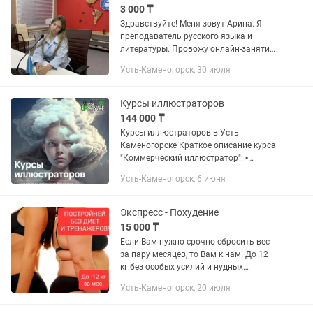
3 000 ₸
Здравствуйте! Меня зовут Арина. Я
преподаватель русского языка и
литературы. Провожу онлайн-занятия
для школьников и помогаю улучшить
Усть-Каменогорск, 30 июля
знания по русскому языку,
подготовиться к экзаменам и
уверенно...
Курсы иллюстраторов
144 000 ₸
Курсы иллюстраторов в Усть-
Каменогорске Краткое описание курса
"Коммерческий иллюстратор": ▪
Знакомство с программой Procreate
Усть-Каменогорск, 6 июня
(программа работает одинаково как
на Android, так и на IOS) ▪ Основы...
Экспресс - Похудение
15 000 ₸
Если Вам нужно срочно сбросить вес
за пару месяцев, то Вам к нам! До 12
кг.без особых усилий и нудных
тренировок, освоив особую технику
Усть-Каменогорск, 20 июля
аэробного дыхания Ваше тело
подтянется ЛЕГКО. Запишитесь в...