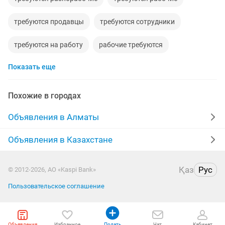
требуются продавцы
требуются сотрудники
требуются на работу
рабочие требуются
Показать еще
требуются горничные
требуются дворники
требуются торговые представители
Похожие в городах
организации требуются
требуются фасовщики
Объявления в Алматы
требуются сотрудники охраны
требуются работники
Объявления в Казахстане
требуются монтажники
требуются хостес
Қаз
Рус
© 2012-2026, АО «Kaspi Bank»
требуются комплектовщики
требуются клинеры
Пользовательское соглашение
Объявления
Избранное
Подать
Чат
Кабинет