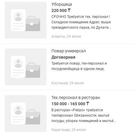
Уборщица
220 000 ₸
СРОЧНО Требуется тех. персонал !
Складное помещение Адрес: выше
президентского парка, по Дулати
График: 2/2 с 07:00 до 19:00 ЗП: 220
Алматы, 29 июля
000 тг на карту Женщины до 55 лет! С
гражданством...
Повар-универсал
Договорная
Требуется повар, тех-персонал и
посудомойщица в одном лице,
Костанай, 29 июля
Тех.персонал в ресторан
150 000 - 165 000 ₸
В ресторан «Ребро» требуется
техперсонал Обязанности: мытьё
посуды; уборка помещений и мытьё
полов; помощь на кухне (чистка
Караганда, 29 июля
картофеля, моркови, лука,чеснока).