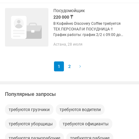
Условия: график работы: с 10:00...
Посудомойщик
220 000 ₸
В Кофейню Discovery Coffee требуется
ТЕХ.ПЕРСОНАЛ И ПОСУДНИЦА !!️
График работы: график 2/2 с 09:00 до
24:00 Заработная плата каждого 10
Астана, 28 июля
числа месяца без задержек, в конце
месяца выдаются...
1
2
Популярные запросы
требуются грузчики
требуются водители
требуются уборщицы
требуются официанты
требуются разнорабочие
требуются рабочие