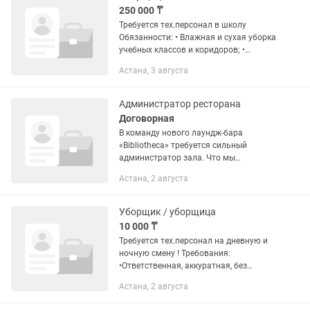
250 000 ₸
Требуется тех.персонал в школу
Обязанности: • Влажная и сухая уборка
учебных классов и коридоров; •
Поддержание чистоты в санузлах; •
Астана, 3 августа
Сбор и вынос мусора; • Протирка пыли
с парт,...
Администратор ресторана
Договорная
В команду нового лаундж-бара
«Bibliotheca» требуется сильный
администратор зала. Что мы
предлагаем: Работа в перспективном,
Астана, 2 августа
стильном проекте с потенциалом
масштабирования. Своевременная
оплата:...
Уборщик / уборщица
10 000 ₸
Требуется тех.персонал на дневную и
ночную смену ! Требования:
•Ответственная, аккуратная, без
вредных привычек.
Астана, 2 августа
•Исполнительность, умение работать в
коллективе. •Желание поддерживать...