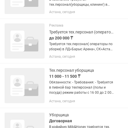
тех.персонал(уборщицы, клининг) в
ночь с 19.00 до 03.00 каждый день
Астана, сегодня
Оклад 280 000+(соцпакет) за месяц. 1 и
3 суббота месяца генуборка! Возраст
от 35 лет и выше ! Адрес: ул....
Реклама
Требуется тех.персонал (операторы по уборке) в СК Астана Арена, Барыс Арена
до 200 000 ₸
Требуется тех.персонал( операторы по
уборке) в ЛД«Барыс Арена», СК»Астана
Арена», ЛД Алау Официальное
Астана, сегодня
трудоустройство, оплачиваются все
налоги, постоянная работа, зарплата
до 10 го числа каждого...
Тех.персонал уборщица
11 000 - 11 500 ₸
Обязанности: - Требования: - Требуется
в пивной бар техперсонал (полы и
посуда) режим работы с 16 00 до 2 00 .
Находимся на ил Алматы Мангеликел.
Астана, сегодня
З/П ежедневно. график 2/2 . Выход
11000тг . Есть...
Уборщица
Договорная
В кофейню Milk&Honey требуется тех.