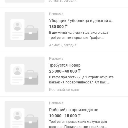
Алматы, сегодня
160 000 тг/месяц. Адрес: Мкр. Тастак,
ул. Васнецова 89В. 4 этажа +
цокольный этаж
Реклама
Уборщик / уборщица в детский сад
180 000 ₸
В дружный коллектив детского сада
требуется тех.персонал. График
работы 5/2 с 7:30-16:00 Обязанности:
Алматы, сегодня
Ежедневная влажная уборка
помещений детского сада.
Поддержание чистоты и порядка в
Реклама
группах,...
Требуется Повар
25 000 - 40 000 ₸
В кафе при гостинице "Остров" открыта
вакансия повар-универсал. От Вас:
Умение и желание работать, умение
Костанай, сегодня
работать с тех картами и
оборудованием. От нас: Достойная
оплата за качественную работу....
Реклама
Рабочий на производстве
10 000 - 15 000 ₸
Требуется прессовщик макулатуры
картона. Производственная база.