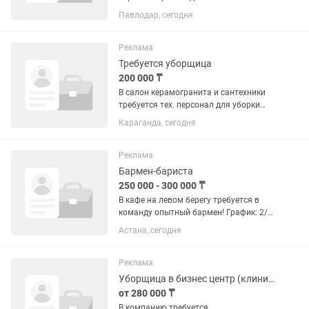
Крытый склад. Работа на
Павлодар, сегодня
гидравлическом прессе. Пресс
полуавтоматический. Загрузка сырья
производится в ручную,остальной
Реклама
процесс...
Требуется уборщица
200 000 ₸
В салон керамогранита и сантехники
требуется тех. персонал для уборки
помещения. ✅Офис находится в центре
Караганда, сегодня
города, рядом с остановкой театр
Станиславского ✅график работы:
полный рабочий день С 10.00...
Реклама
Бармен-бариста
250 000 - 300 000 ₸
В кафе на левом берегу требуется в
команду опытный бармен! График: 2/2
💰 Оплата: 16 000 за смену 📌
Астана, сегодня
Стажировка обязательная
Требования: — Опыт работы барменом
обязателен — Умение работать с...
Реклама
Уборщица в бизнес центр (клининг)
от 280 000 ₸
В компанию требуется