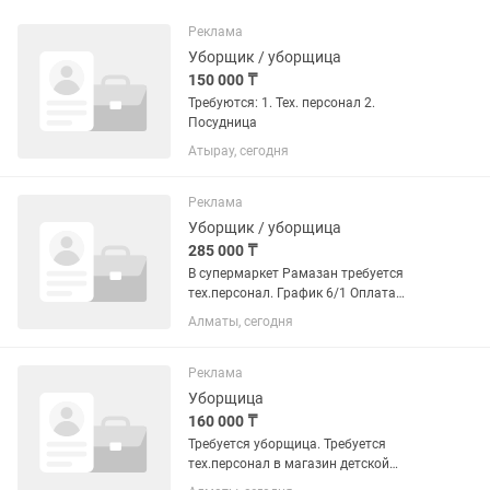
Реклама
Уборщик / уборщица
150 000 ₸
Требуются: 1. Тех. персонал 2.
Посудница
Атырау, сегодня
Реклама
Уборщик / уборщица
285 000 ₸
В супермаркет Рамазан требуется
тех.персонал. График 6/1 Оплата
еженедельно. Горячий обед. Мы
Алматы, сегодня
находимся в районе аэропорта.
Реклама
Уборщица
160 000 ₸
Требуется уборщица. Требуется
тех.персонал в магазин детской
одежды по графику 2/2, 10:00-19:00, зп