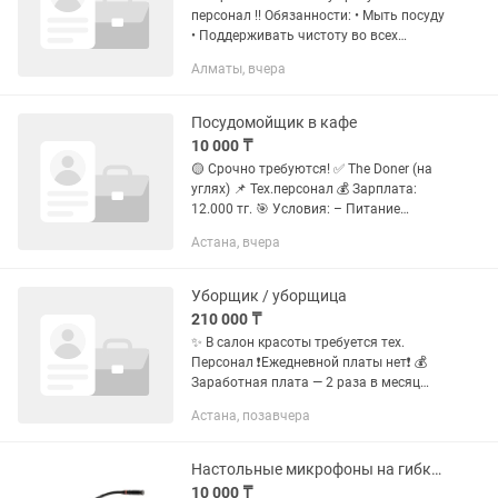
персонал !!️ Обязанности: • Мыть посуду
• Поддерживать чистоту во всех
помещениях • Следить за растениями
Алматы, вчера
Следить за чистотой и порядком на
летней...
Посудомойщик в кафе
10 000 ₸
🟡 Срочно требуются! ✅ The Doner (на
углях) 📌 Тех.персонал 💰 Зарплата:
12.000 тг. 🎯 Условия: – Питание
предоставляется за счет компании –
Астана, вчера
Развозка есть
Уборщик / уборщица
210 000 ₸
✨ В салон красоты требуется тех.
Персонал ❗️Ежедневной платы нет❗️ 💰
Заработная плата — 2 раза в месяц
Обязанности: - мытье полов в зале; -
Астана, позавчера
мытье полов в подсобных
помещениях; - влажная уборка; -...
Настольные микрофоны на гибкой шее
10 000 ₸