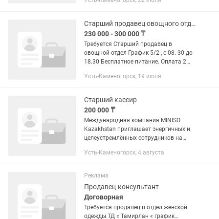
Усть-Каменогорск, 22 июля
за счет компании Обращаться по
номеру Бажова 110
Старший продавец овощного отдела Сити Центра
230 000 - 300 000 ₸
Требуется Старший продавец в
овощной отдел График 5/2 , с 08. 30 до
18.30 Бесплатное питание. Оплата 2
раза в мес. 250-300 тыс. Стажировка!
Усть-Каменогорск, 19 июля
Вся работа отлажена. Виноградова,
17А ТД Дос Нар, 2...
Старший кассир
200 000 ₸
Международная компания MINISO
Kazakhstan приглашает энергичных и
целеустремлённых сотрудников на
должность продавца-кассира. Если вы
Усть-Каменогорск, 4 августа
любите общение с людьми, умеете
работать в команде и готовы к...
Реклама
Продавец-консультант
Договорная
Требуется продавец в отдел женской
одежды.ТД « Тамирлан « график