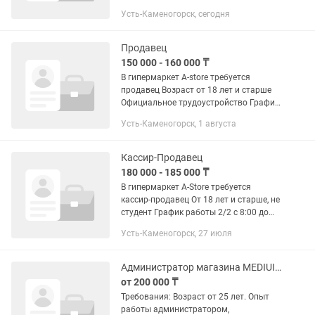
работы 2/2. С 10:00-20:00. Оплата
Усть-Каменогорск, сегодня
ежедневно выход4000+10%. Опыт
работы от 3 лет. Возраст от 30 лет и
старше. Резюме отправлять на ....
Продавец
150 000 - 160 000 ₸
В гипермаркет A-store требуется
продавец Возраст от 18 лет и старше
Официальное трудоустройство График
работы 2/2 ( с 8:00 до 20:00 и с 10:00
Усть-Каменогорск, 1 августа
до 22:00) есть развоз Обед за счет
компании...
Кассир-Продавец
180 000 - 185 000 ₸
В гипермаркет A-Store требуется
кассир-продавец От 18 лет и старше, не
студент График работы 2/2 с 8:00 до
20:00 и с 10:00 до 22:00 есть развоз
Усть-Каменогорск, 27 июля
Официальное трудоустройство
Питание за счет компании...
Администратор магазина MEDIUIN BRAND
от 200 000 ₸
Требования: Возраст от 25 лет. Опыт
работы администратором,