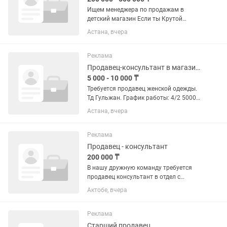
Ищем менеджера по продажам в
детский магазин Если ты Крутой
специалист, менеджер, умеющий
Астана, вчера
работать с клиентами, оптимист , тебе
точно к нам Мы консультируем по
детским товарам - от рождения и до 5...
Реклама
Продавец-консультант в магазине одежды
5 000 - 10 000 ₸
Требуется продавец женской одежды.
Тд Гульжан. График работы: 4/2 5000
выход 5% Ждём ответственную,
Астана, вчера
общительную и аккуратную женщину .
С опытом работы. Рассматриваем
кандидатов старше 30 Просьба...
Реклама
Продавец - консультант
200 000 ₸
В нашу дружную команду требуется
продавец консультант в отдел с
обоями, девушка от 20 и старше.
Актобе, вчера
Режим 6/1 с 9:00 до 18:00. Зп
обговаривается при собеседовании .
Работа официально.
Реклама
Старший продавец