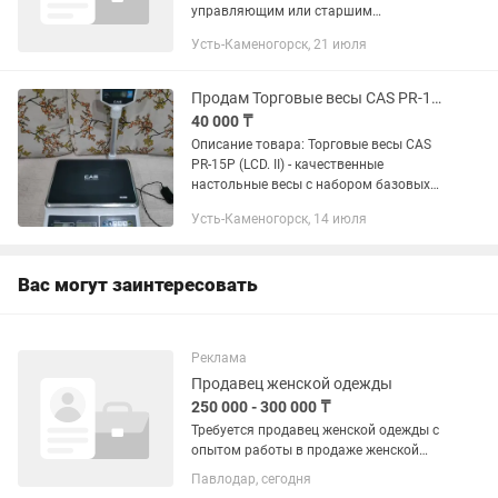
управляющим или старшим
продавцом от 2 лет. Опыт управления
Усть-Каменогорск, 21 июля
персоналом. Лидерские качества,
ответственность и инициативность.
Высокие...
Продам Торговые весы CAS PR-15P (LCD. II)
40 000 ₸
Описание товара: Торговые весы CAS
PR-15P (LCD. II) - качественные
настольные весы с набором базовых
торговых функций, индикатором
Усть-Каменогорск, 14 июля
покупателя на стойке и автономным
питанием. Весы CAS PR-P выполняют...
Вас могут заинтересовать
Реклама
Продавец женской одежды
250 000 - 300 000 ₸
Требуется продавец женской одежды с
опытом работы в продаже женской
одежды и обуви не менее 3х лет.
Павлодар, сегодня
Требование по возрасту: от 30 лет и