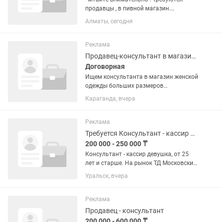
продавцы , в пивной магазин.
Требование к продавцу :от 21 года и
Алматы, сегодня
старше, без вредных привычек
,пунктуальный, общительный,
аккуратный, честный, внимательный! С
Реклама
опытом...
Продавец-консультант в магазине одежды
Договорная
Ищем консультанта в магазин женской
одежды больших размеров
Compliment. Строго от 25 лет и старше.
Караганда, вчера
В обязанности входит помогать
женщинам собирать образы,
выкладывать товары, снимать...
Реклама
Требуется Консультант - кассир мужской одежды
200 000 - 250 000 ₸
Консультант - кассир девушка, от 25
лет и старше. На рынок ТД Московский
.Рабочий день с 10:00-18:00. 6/1 ( 6/2)
Уральск, вчера
Реклама
Продавец - консультант
200 000 - 600 000 ₸