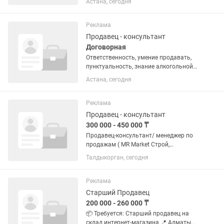
Астана, сегодня
желание работать с людьми,
честность, ответственность,
пунктуальность. Студентов , просьба
Реклама
не...
Продавец - консультант
Договорная
Ответственность, умение продавать,
пунктуальность, знание алкогольной
продукции, умение следить за
Астана, сегодня
ассортиментом, поддерживать
порядок на рабочем месте, расфасовка
и выкладка товара. Возраст от 27 и...
Реклама
Продавец - консультант
300 000 - 450 000 ₸
Продавец-консультант/ менеджер по
продажам ( MR Market Строй,
стабильная работа и карьерный рост)
Талдыкорган, сегодня
Мы - команда MR Market Строй, один из
лучших и активно развивающихся
строительных магазинов...
Реклама
Старший Продавец
200 000 - 260 000 ₸
📦 Требуется: Старший продавец на
склад интернет-магазина 📍 Алматы