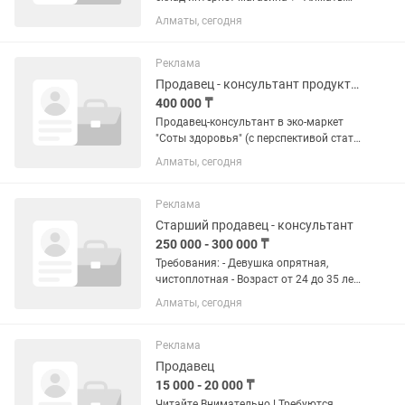
Ищем ответственную и внимательную
Алматы, сегодня
сотрудницу, который сможет
организовывать работу склада и
контролировать отправку заказов. ---
Реклама
🔹...
Продавец - консультант продуктов
400 000 ₸
Продавец-консультант в эко-маркет
"Соты здоровья" (с перспективой стать
старшим продавцом) Хотите
Алматы, сегодня
построить карьеру в сфере ЗОЖ и
помогать людям делать выбор в
пользу здорового образа жизни?...
Реклама
Старший продавец - консультант
250 000 - 300 000 ₸
Требования: - Девушка опрятная,
чистоплотная - Возраст от 24 до 35 лет
- Коммуникабельный, позитивный,
Алматы, сегодня
всегда с хорошим настроением
человек - Любить людей - Хорошие
навыки продавать График работы...
Реклама
Продавец
15 000 - 20 000 ₸
Читайте Внимательно ! Требуются