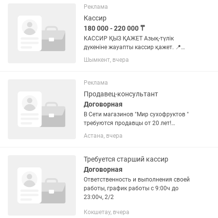
товарооборотом и выкладкой...
Реклама
Кассир
180 000 - 220 000 ₸
КАССИР ҚЫЗ ҚАЖЕТ Азық-түлік
дүкеніне жауапты кассир қажет. 📍
Талаптары: – 22–35 жас аралығы –
Шымкент, вчера
Ұқыпты, жауапты, шапшаң –
Клиентпен сыпайы сөйлесе білу –
Кешікпеу, тәртіп сақтау 📍 Міндеттері:
Реклама
–...
Продавец-консультант
Договорная
В Сети магазинов "Мир сухофруктов "
требуются продавцы от 20 лет!
Активные, вежливые, ответственные!
Астана, вчера
Ждем вас в дружный коллектив. По
адресу/гр работы:Күйші Дина 3 с 10.00-
21.00 За доп. информацией...
Требуется старший кассир
Договорная
Ответственность и выполнения своей
работы, график работы с 9:00ч до
23:00ч, 2/2
Кокшетау, вчера