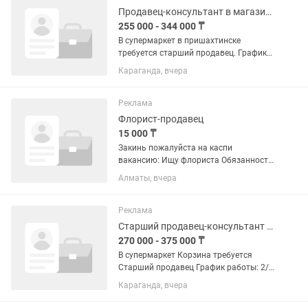
Смены в неделю...
Продавец-консультант в магазине
255 000 - 344 000 ₸
В супермаркет в пришахтинске
требуется старший продавец. График
работы 2/2. Стабильная заработная
Караганда, вчера
плата 2 раза в месяц, официальное
трудоустройство, оплачиваемая
стажировка, имеется развозка...
Реклама
Флорист-продавец
15 000 ₸
Закинь пожалуйста на каспи
вакансию: Ищу флориста Обязанности:
- сборка букетов и композиций -
Алматы, вчера
оформление витрины - поддержание
чистоты в магазине - умение работать
с экзотикой Требования: -...
Реклама
Старший продавец-консультант напитки
270 000 - 375 000 ₸
В супермаркет Корзина требуется
Старший продавец График работы: 2/2
Адрес: ул. Язева, 14/1 Что нужно
Караганда, вчера
делать: • Руководство персоналом
магазина. • Контроль за