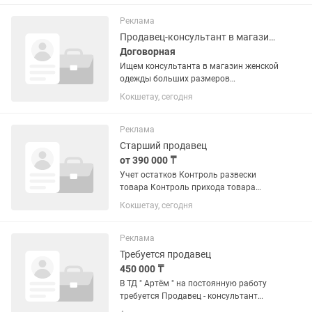
старше Занятость: полный рабочий
день Звоните по телефону:...
Реклама
Продавец-консультант в магазине одежды
Договорная
Ищем консультанта в магазин женской
одежды больших размеров
Compliment. Строго от 25 лет и старше.
Кокшетау, сегодня
В обязанности входит помогать
женщинам собирать образы,
выкладывать товары, снимать...
Реклама
Старший продавец
от 390 000 ₸
Учет остатков Контроль развески
товара Контроль прихода товара
Продажи
Кокшетау, сегодня
Реклама
Требуется продавец
450 000 ₸
В ТД " Артём " на постоянную работу
требуется Продавец - консультант
старше 20 лет Требования: умение и