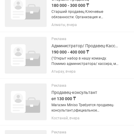
180 000 - 300 000 ₸
Старший продавец Ключевые
обязанности: Организация и
координация работы персонала в
Алматы, вчера
течение смены. Обеспечение высокого
уровня клиентского сервиса в
соответствии со стандартами
Реклама
компании. ...
Администратор/ Продавец-Кассир магазина женской одежды
190 000 - 400 000 ₸
("Открыт набор в нашу команду.
Помимо администратора/ кассира, мы
также приглашаем директоров,
Атырау, вчера
мерчендайзеров и продавцов-
консультантов") Обязанности: —
Организация эффективной работы...
Реклама
Продавец-консультант
от 130 000 ₸
Магазин Miniso Требуется продавец-
консультант,официальное
трудоустройство с 18 лет ,в
Костанай, вчера
дальнейшем есть возможность
повышения до старшего-кассира
График работы 6/1 Зп от 130’000
Реклама