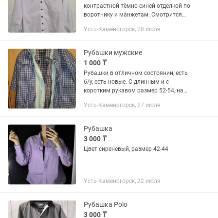
контрастной тёмно-синей отделкой по
воротнику и манжетам. Смотрится
стильно и народной как
Усть-Каменогорск, 28 июля
самостоятельно - так и с пиджаком.
Рубашки мужские
1 000 ₸
Рубашки в отличном состоянии, есть
б/у, есть новые. С длинным и с
коротким рукавом размер 52-54, на
рост 175-180. Продаём не дорого
Усть-Каменогорск, 27 июля
лишние вещи в связи с переездом.
Рубашка
3 000 ₸
Цвет сиреневый, размер 42-44
Усть-Каменогорск, 22 июля
Рубашка Polo
3 000 ₸