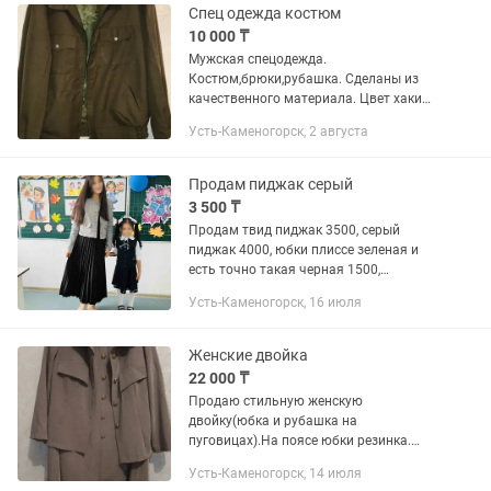
Спец одежда костюм
10 000 ₸
Мужская спецодежда.
Костюм,брюки,рубашка. Сделаны из
качественного материала. Цвет хаки
Размер 56-58. Рубашку можно
Усть-Каменогорск, 2 августа
отдельно за 4000тг.
Продам пиджак серый
3 500 ₸
Продам твид пиджак 3500, серый
пиджак 4000, юбки плиссе зеленая и
есть точно такая черная 1500,
атласная юбка 2000, черная рубашка
Усть-Каменогорск, 16 июля
4000
Женские двойка
22 000 ₸
Продаю стильную женскую
двойку(юбка и рубашка на
пуговицах).На поясе юбки резинка.
Цвет хаки. Материал - лен.Новый,ни
Усть-Каменогорск, 14 июля
разу не надевали.Размер подходит 46-