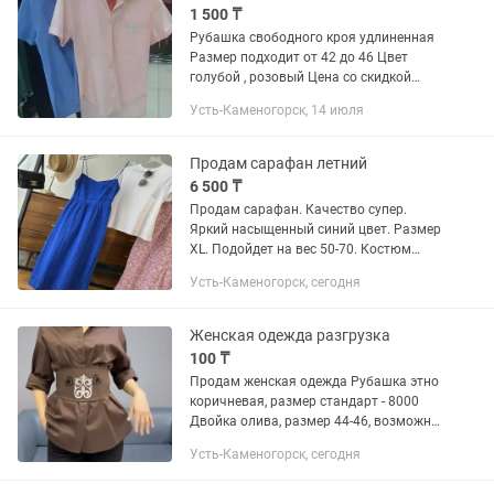
1 500 ₸
Рубашка свободного кроя удлиненная
Размер подходит от 42 до 46 Цвет
голубой , розовый Цена со скидкой
1500 тенге
Усть-Каменогорск, 14 июля
Продам сарафан летний
6 500 ₸
Продам сарафан. Качество супер.
Яркий насыщенный синий цвет. Размер
XL. Подойдет на вес 50-70. Костюм
летний, рубашка с шортами, хлопок.
Усть-Каменогорск, сегодня
Размер L. Цена 5400 так же много
других вещей можно посмотреть...
Женская одежда разгрузка
100 ₸
Продам женская одежда Рубашка этно
коричневая, размер стандарт - 8000
Двойка олива, размер 44-46, возможно
48, цена 15000 Белое платье, размер
Усть-Каменогорск, сегодня
стандарт 9000 Платье изумрудное 42-
44, цена 2000 Двойка...