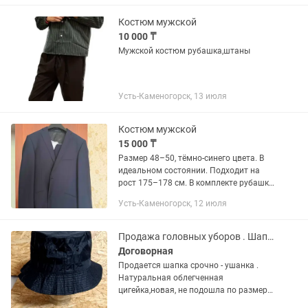
50
Костюм мужской
10 000 ₸
Мужской костюм рубашка,штаны
Усть-Каменогорск, 13 июля
Костюм мужской
15 000 ₸
Размер 48–50, тёмно-синего цвета. В
идеальном состоянии. Подходит на
рост 175–178 см. В комплекте рубашка
и красный галстук. Отличный вариант
Усть-Каменогорск, 12 июля
для работы, мероприятий и торжеств.
Торг уместен
Продажа головных уборов . Шапка-ушанка
Договорная
Продается шапка срочно - ушанка .
Натуральная облегченная
цигейка,новая, не подошла по размеру.
Производство - Турция . Размер указан