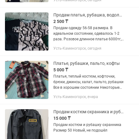
Усть-Каменогорск, сегодня
Продам платья, рубашка, водолазка
2 500 ₸
Продам одежду 56-58 размера. В
идеальном состоянии, одевалось 1-2
раза. Розовое длинное платье 6000тг,
черное с бежевым 4500тг, рубашка
Усть-Каменогорск, сегодня
3500тг, водолазка 2500тг. Вязанные,
теплые платья 32000тг,...
Платье, рубашки, пальто, кофты
5 000 ₸
Платья, теплый костюм, кофточки,
брюки, джинсы, халат, пальто, рубашки
Все в хорошем состоянии Некоторые
новые. Фото сделала как могла.
Усть-Каменогорск, вчера
Предлагайте свою цену Еще обувь
тоже черные туфельки новые...
Продам костюм охранника и рубашку
15 000 ₸
Продам костюм и рубашку охранника
Размер 50 Новый, не подошёл