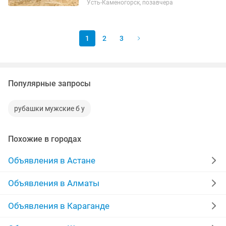
Усть-Каменогорск, позавчера
XL , но желательно примерить . Цена
-20 000 тенге . Продается...
1
2
3
Популярные запросы
рубашки мужские б у
Похожие в городах
Объявления в Астане
Объявления в Алматы
Объявления в Караганде