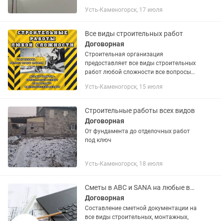
штукатурки,обои, покраска
Усть-Каменогорск, 17 июля
безвоздушным
аппаратом.Ламинат,кварцвинил.Сануз
лы под ключ.Электрика,...
Все виды строительных работ
Договорная
Строительная организация
предоставляет все виды строительных
работ любой сложности все вопросы
по телефону (сантехнические работы ,
Усть-Каменогорск, 15 июля
отделочные работы,кровельные
работы , электромонтажные работы,...
Строительные работы всех видов
Договорная
От фундамента до отделочных работ
под ключ
Усть-Каменогорск, 18 июля
Сметы в ABC и SANA на любые виды работ
Договорная
Составление сметной документации на
все виды строительных, монтажных,