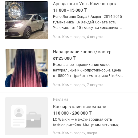
здоровый...
Аренда авто Усть-Каменогорск
11 000 - 15 000 ₸
Рено Логаны Хендай Акцент 2014-2015
г /механика 1.6 Хендай Соната есть
Условия: - от 10 тыс сутки /механика -
можно на любом такси таксовать -
Усть-Каменогорск, 4 августа
Минимум аренды 9 дней ! - Оплата за
неделю вперед...
Наращивание волос /мастер
от 25 000 ₸
Безопасное наращивание волос
натуральные и биопротеиновые. Цена
от 55000 тг (работа +материал Чтобы
узнать стоимость процедуры нужно
Усть-Каменогорск, 7 августа
отправить фото своих волос вид со
спины и височной зоны. Написать...
Реклама
Кассир в клиентском зале
110 000 - 200 000 ₸
LC Waikiki — международная сеть
fashion-ритейла. Мы ценим активных,
внимательных и дружелюбных
Усть-Каменогорск, вчера
сотрудников, которые любят моду и