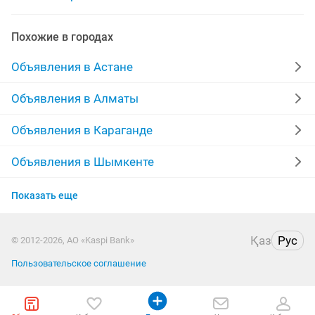
работа продавец
ежедневная оплата работа
Похожие в городах
работа с 16
работа от 1
работа няни
Объявления в Астане
работа на вечер
работа в офисе
Объявления в Алматы
удаленная работа на дому
охрана работа
Объявления в Караганде
работа бухгалтера
работа дома
курсовая работа
Объявления в Шымкенте
Объявления в Актобе
Показать еще
Объявления в Костанае
Қаз
Рус
© 2012-2026, АО «Kaspi Bank»
Объявления в Павлодаре
Пользовательское соглашение
Объявления в Уральске