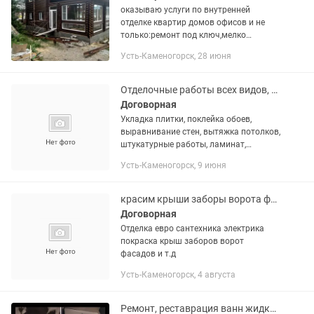
оказываю услуги по внутренней
отделке квартир домов офисов и не
только:ремонт под ключ,мелко
срочный ремонт: гипсокартон любой
Усть-Каменогорск, 28 июня
сложности, ламинат,
линолеум,кварцвинил, декор
панели,кафель,...
Отделочные работы всех видов, электрика, ремонт
Договорная
Укладка плитки, поклейка обоев,
выравнивание стен, вытяжка потолков,
штукатурные работы, ламинат,
линолеум, электрика,кафель, гипса
Усть-Каменогорск, 9 июня
картон.
красим крыши заборы ворота фасады все виды отделочных работ
Договорная
Отделка евро сантехника электрика
покраска крыш заборов ворот
фасадов и т.д
Усть-Каменогорск, 4 августа
Ремонт, реставрация ванн жидким акрилом