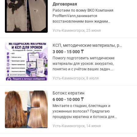
Договорная
Работаем по всему ВКО Компания
ProfRemVann,занимается
восстановлением ванн жидким
акрилом. Описание Реставрация ванн
Усть-Каменогорск, 25 июня
жидким акрилом наиболее удобный и
недорогой способ восстановить
внешний вид...
КСП, методические материалы, рабочие листы
3 000 - 15 000 ₸
Помогу подготовить методические
материалы для уроков: аккуратно,
понятно и с учётом ваших задач.
Делаю материалы для учителей и
Усть-Каменогорск, 8 июля
преподавателей. Подходит, если нужно
сэкономить время, быстро...
Ботокс кератин
6 000 - 10 000 ₸
Мечтаете о гладких, блестящих и
ухоженных волосах? Предлагаю
процедуры кератина и ботокса для
волос у себя дома в районе Куленовки.
Усть-Каменогорск, 14 июня
✔ Выпрямление и устранение
пушистости ✔ Блеск, мягкость и