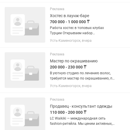
умеют работать с людьми.
Приглашаем в команду...
Реклама
Хостес в лаунж-баре
700 000 - 1 000 000 ₸
Работа хостес в топовых клубах
Турции Открываем набор
коммуникабельных и ярких девушек
Усть-Каменогорск, вчера
для работы в Турции. Гарантируем
легальное трудоустройство,
безопасность и поддержку на
Реклама
протяжении всего...
Мастер по окрашиванию
200 000 - 230 000 ₸
В уютную студию по лечению волос,
требуется мастер по окрашиванию, по
совместительству проведения
Усть-Каменогорск, вчера
процедур лечения. Требования:
1.Возраст от 25 до 40 лет 2.Опыт
работы по окрашиванию
Реклама
3.Ухоженный...
Продавец - консультант одежды
110 000 - 200 000 ₸
LC Waikiki — международная сеть
fashion-ритейла. Мы ценим активных,
внимательных и дружелюбных