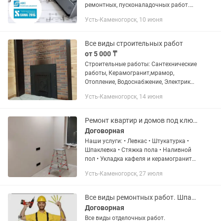
ремонтных, пусконаладочных работ.
Сметы на монтаж, ремонт и
Усть-Каменогорск, 10 июня
техническое обслуживание
оборудования. Сметы по техническим
решениям...
Все виды строительных работ
от 5 000 ₸
Строительные работы: Сантехнические
работы, Керамогранит,мрамор,
Отопление, Водоснабжение, Электрика,
Сварочные работы, И многое другое...
Усть-Каменогорск, 14 июня
Ремонт квартир и домов под ключ Все виды отделочных работ.
Договорная
Наши услуги: • Левкас • Штукатурка •
Шпаклевка • Стяжка пола • Наливной
пол • Укладка кафеля и керамогранита
• Монтаж гипсокартона • Черновая и
Усть-Каменогорск, 27 июля
чистовая отделка • Покраска, поклейка
обоев и другие...
Все виды ремонтных работ. Шпаклёвка,покраска , фасад, декоративная покраска
Договорная
Все виды отделочных работ.