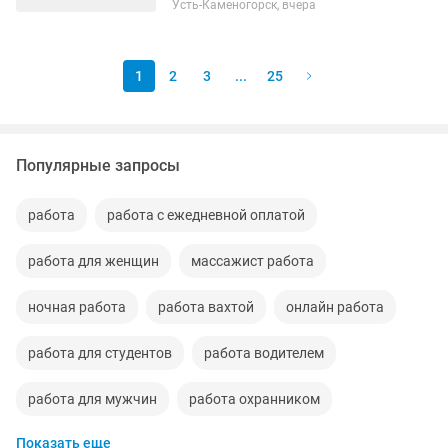
Усть-Каменогорск, вчера
сотрудников, которые любят моду и
умеют работать с людьми.
Приглашаем в команду...
1
2
3
...
25
Популярные запросы
работа
работа с ежедневной оплатой
работа для женщин
массажист работа
ночная работа
работа вахтой
онлайн работа
работа для студентов
работа водителем
работа для мужчин
работа охранником
Показать еще
требуется работа
работа охранника