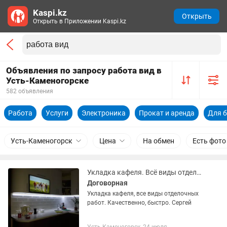
Kaspi.kz
Открыть
Открыть в Приложении Kaspi.kz
Объявления по запросу работа вид в
Усть-Каменогорске
582 объявления
Работа
Услуги
Электроника
Прокат и аренда
Для б
Усть-Каменогорск
Цена
На обмен
Есть фото
Укладка кафеля. Всё виды отделочных работ. Качественно. Быстро.
Договорная
Укладка кафеля, все виды отделочных
работ. Качественно, быстро. Сергей