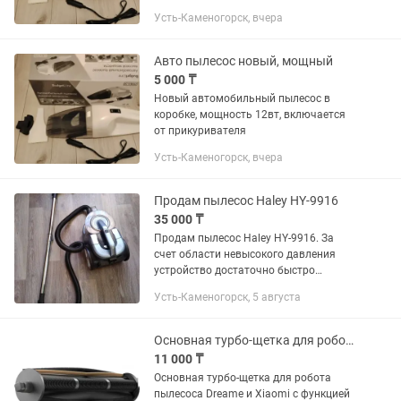
Усть-Каменогорск, вчера
Авто пылесос новый, мощный
5 000 ₸
Новый автомобильный пылесос в
коробке, мощность 12вт, включается
от прикуривателя
Усть-Каменогорск, вчера
Продам пылесос Haley HY-9916
35 000 ₸
Продам пылесос Haley HY-9916. За
счет области невысокого давления
устройство достаточно быстро
всасывает воздух, а вместе с ним пыль,
Усть-Каменогорск, 5 августа
мусор и другие загрязнения. В
результате чего поверхность...
Основная турбо-щетка для робота пылесоса Dreame и Xiaomi
11 000 ₸
Основная турбо-щетка для робота
пылесоса Dreame и Xiaomi с функцией