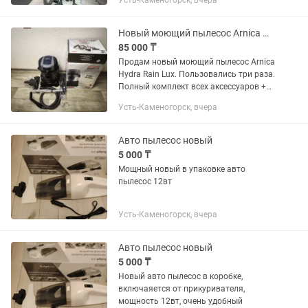
Усть-Каменогорск, вчера
через воду, что сокращает количество
пыли
Новый моющий пылесос Arnica Hydra Rain Lux
85 000 ₸
Продам новый моющий пылесос Arnica
Hydra Rain Lux. Пользовались три раза.
Полный комплект всех аксессуаров +
моющее средство + пеногаситель +
Усть-Каменогорск, вчера
ароматизатор. Подходит как для сухой
уборки, так и для...
Авто пылесос новый
5 000 ₸
Мощный новый в упаковке авто
пылесос 12вт
Усть-Каменогорск, вчера
Авто пылесос новый
5 000 ₸
Новый авто пылесос в коробке,
включаяется от прикуривателя,
мощность 12вт, очень удобный