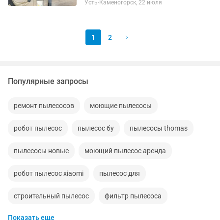
Усть-Каменогорск, 22 июля
мало. Сохранились коробка,
инструкции и полный набор насадок
Функции: ...
1
2
Популярные запросы
ремонт пылесосов
моющие пылесосы
робот пылесос
пылесос бу
пылесосы thomas
пылесосы новые
моющий пылесос аренда
робот пылесос xiaomi
пылесос для
строительный пылесос
фильтр пылесоса
Показать еще
пылесос для химчистки
пылесос xiaomi