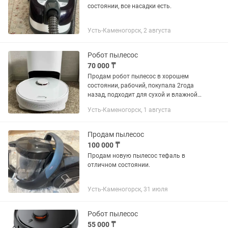
состоянии, все насадки есть.
Усть-Каменогорск, 2 августа
Робот пылесос
70 000 ₸
Продам робот пылесос в хорошем
состоянии, рабочий, покупала 2года
назад, подходит для сухой и влажной
уборки , район Кшт Аль фараби 26/1
Усть-Каменогорск, 1 августа
При покупки есть доставка , торг
небольшой тоже
Продам пылесос
100 000 ₸
Продам новую пылесос тефаль в
отличном состоянии.
Усть-Каменогорск, 31 июля
Робот пылесос
55 000 ₸