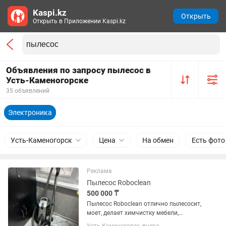
Kaspi.kz
Открыть
Открыть в Приложении Kaspi.kz
Объявления по запросу пылесос в
Усть-Каменогорске
35 объявлений
Электроника
Усть-Каменогорск
Цена
На обмен
Есть фото
Реклама
Пылесос Roboclean
500 000 ₸
Пылесос Roboclean отлично пылесосит,
моет, делает химчистку мебели,
пользовались не много. Работает