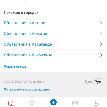
пылесос хорошем
моюший пылесос
Похожие в городах
аренда пылесоса для
моющие пылесосы karcher
Объявления в Астане
пылесосов
Объявления в Алматы
Объявления в Караганде
Объявления в Шымкенте
Объявления в Актобе
Показать еще
Объявления в Актау
Қаз
Рус
© 2012-2026, АО «Kaspi Bank»
Объявления в Павлодаре
Пользовательское соглашение
Объявления в Уральске