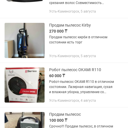
срезания волос Совместимость
Dreame L10s Ultra, L20 Ultra, L10 Plus,
Усть-Каменогорск, 5 августа
S10, S10 Pro, S10 Plus, S10 Pro Plus, S20,
S20 Pro, S20 Plus,...
Продам пылесос Kirby
270 000 ₸
Продам пылесос кирби в отличном
состоянии есть торг
Усть-Каменогорск, 5 августа
Робот пылесос OKAMI R110
60 000 ₸
Робот-пылесос OKAMI R110 в отличном
состоянии. Лазерная навигация, сухая
и влажная уборка, управление со
смартфона, построение карты
Усть-Каменогорск, 4 августа
помещения. Полный комплект: база,
пульт, коробка. Всё работает...
Продам пылесос
100 000 ₸
Срочно!!! Продам пылесос, в отличном