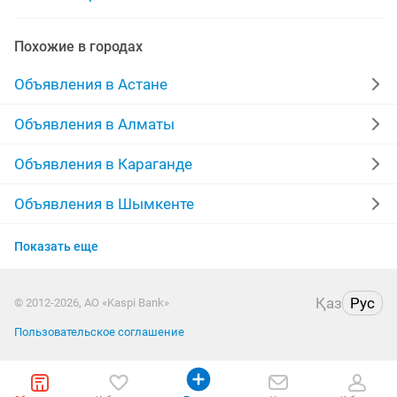
процессоры intel core
процессор материнка озу
Похожие в городах
intel процессор
процессор q
процессор i7
Объявления в Астане
кулер для процессора
процессора для
Объявления в Алматы
процессор комплект
процессор pentium
Объявления в Караганде
игровой процессор
процессор материнская плата
Объявления в Шымкенте
Объявления в Актау
процессоры i
процессор i5 2
Показать еще
Объявления в Таразе
материнская плата процессор
Қаз
Рус
© 2012-2026, АО «Kaspi Bank»
Объявления в Павлодаре
Пользовательское соглашение
Объявления в Уральске