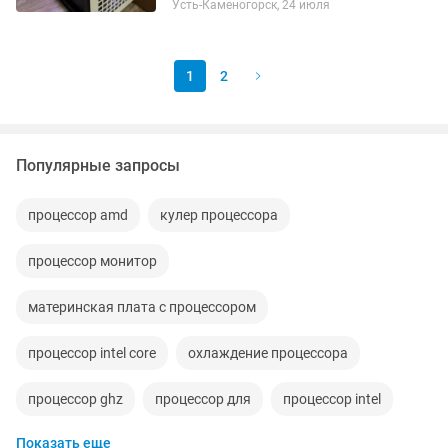
Усть-Каменогорск, 24 июля
работы, учебы, монтажа и стриминга.
Характеристики: Процессор: Intel...
1
2
Популярные запросы
процессор amd
кулер процессора
процессор монитор
материнская плата с процессором
процессор intel core
охлаждение процессора
процессор ghz
процессор для
процессор intel
Показать еще
процессор для игр
процессор i