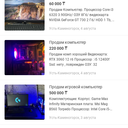
60 000 ₸
Продам Компьютер. Процессор Core i3
6320 3.90GHz/ ОЗУ 8Гб/ видеокарта
NVIDIA GeForce GT 730 2 Гб/ HDD 1 Tb, в
комплекте монитор 21.5 дюйм
Усть-Каменогорск, 4 августа
Продам компьютер
220 000 ₸
Продам комп хороший Видеокарта:
RTX 3060 12 гб Процессор : i5 12400f
Ssd: нету , поврежден ОЗУ: 32
Усть-Каменогорск, 4 августа
Продам игровой компьютер
500 000 ₸
Комплектующие: Корпус: Game Max
Infinity Материнская плата: Msi Mag
B560 Torpedo Процессор: Intel Core i5-
11400F Видеокарта: Gigabyte 4060
Усть-Каменогорск, 3 августа
Aorus Elite 8Gb Райзер для видеокарты:
DeepCool Vertical GPU...