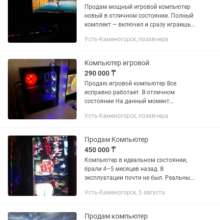
Продам мощный игровой компьютер
новый в отличном состоянии. Полный
комплект — включил и сразу играешь
или работаешь . Был приобретен 18
Усть-Каменогорск, позавчера
февраля 2026г Характеристики:
Процессор: Intel Core i5-14400F...
Компьютер игровой
290 000 ₸
Продаю игровой компьютер Все
исправно работает. В отличном
состоянии На данный момент
установлен Windows 10 pro Системные
Усть-Каменогорск, позавчера
характеристики: Видеокарта: NVIDIA
MSI GeForce RTX 3060 ventus 3X 12G...
Продам Компьютер
450 000 ₸
Компьютер в идеальном состоянии,
брали 4–5 месяцев назад. В
эксплуатации почти не был. Реальным
покупателям — торг. Процессор Intel
Усть-Каменогорск, 5 августа
Core i5-12400F Поколение процессора
Intel 12th Количество ядер...
Продам компьютер