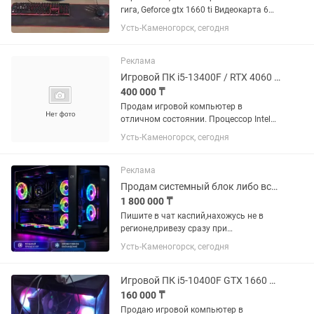
гига, Geforce gtx 1660 ti Видеокарта 6
гига, LG e2211 Монитор 22 (кнопка
Усть-Каменогорск, сегодня
отключения неработает), Мышка 2 шт
Мышка 2 шт, клавиатура 2 шт, Колонка,
коврик, Intel...
Реклама
Игровой ПК i5-13400F / RTX 4060 Ti / 32 ГБ RAM / SSD.
400 000 ₸
Продам игровой компьютер в
отличном состоянии. Процессор Intel
Core i5-13400F, видеокарта RTX 4060 Ti
Усть-Каменогорск, сегодня
8 ГБ, 32 ГБ DDR4 (2×16), SSD. Любые
проверки при покупке. Подходит для
современных игр, работы и...
Реклама
Продам системный блок либо все и сразу
1 800 000 ₸
Пишите в чат каспий,нахожусь не в
регионе,привезу сразу при
необходимости! Цена на системный
Усть-Каменогорск, сегодня
блок. На остальное писать по
отдельности. Процессор Rizen 7
9800x3d Видеокарта Видеокарта
Игровой ПК i5-10400F GTX 1660 6GB 16GB RAM DDR4 500 SSD
Gigabyte...
160 000 ₸
Продаю игровой компьютер в