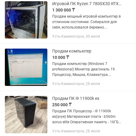
Игровой ПК Ryzen 7 7800X3D RTX 4080 SUPER монитор 360 Гц полный комплект
1 300 000 ₸
Продам мощный игровой компьютер в
отличном состоянии. Собирался для
себя, использовался бережно.
Полностью исправен, без каких-либо
Усть-Каменогорск, 30 июля
вложений — готов к работе сразу после
покупки. Характеристики: •...
Продам компьютер
10 000 ₸
Продам компьютер (Windows 7
professional) Монитор диагональ 19.
Процессор, Мышка, Клавиатура.
Шнуры в комплекте. Для связи лучше
Усть-Каменогорск, 28 июля
позвоните или напишите на
Продам ПК i9 11900k es
250 000 ₸
Продам ПК Процессор - i9 11900k
es(qvye) Материнская плата - b560m
aorus elite Оперативная память - 16ГБ
trident Z neo(с подсветкой) Охлаждение
Усть-Каменогорск, 28 июля
процессора - водяное Asus rog strix