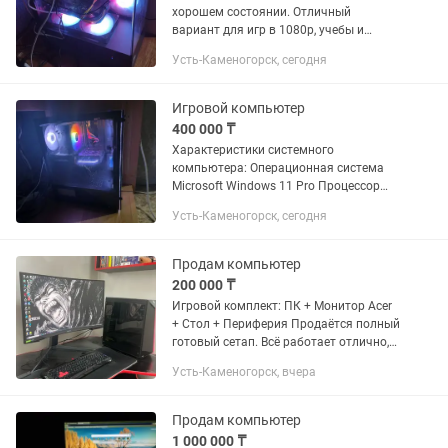
хорошем состоянии. Отличный
вариант для игр в 1080p, учебы и
повседневных задач. Характеристики:
Усть-Каменогорск, сегодня
Видеокарта: NVIDIA GeForce GTX 1660
6GB Процессор: Intel Core i5-10400F —...
Игровой компьютер
400 000 ₸
Характеристики системного
компьютера: Операционная система
Microsoft Windows 11 Pro Процессор
Intel Core i5-12400F, 4000 MHz
Усть-Каменогорск, сегодня
Системная плата ONDA H610E-B
Оперативная память 16 ГБ (DDR4...
Продам компьютер
200 000 ₸
Игровой комплект: ПК + Монитор Acer
+ Стол + Периферия Продаётся полный
готовый сетап. Всё работает отлично,
никаких проблем нет. Подключил — и
Усть-Каменогорск, вчера
сразу можно играть или работать.
Характеристики...
Продам компьютер
1 000 000 ₸