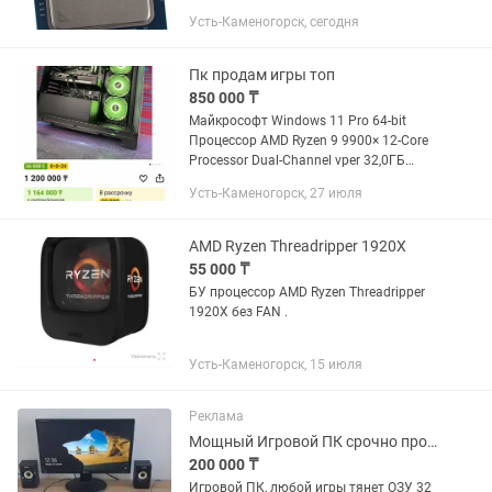
D4 под DDR4 модули Все прекрасно
Усть-Каменогорск, сегодня
работает. Можно проверить в тестах и
играх. Идеальное состояние, прекрасно
работает. Протестить можно...
Пк продам игры топ
850 000 ₸
Майкрософт Windows 11 Pro 64-bit
Процессор AMD Ryzen 9 9900× 12-Core
Processor Dual-Channel vper 32,0ГБ
Накопители 931GB Samsung SSD 990
Усть-Каменогорск, 27 июля
EVO Plus 1TB Накопители 476GB TEAM
TM8FP6512G Видеокарта...
AMD Ryzen Threadripper 1920X
55 000 ₸
БУ процессор AMD Ryzen Threadripper
1920X без FAN .
Усть-Каменогорск, 15 июля
Реклама
Мощный Игровой ПК срочно продам
200 000 ₸
Игровой ПК, любой игры тянет ОЗУ 32