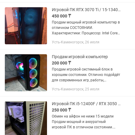
240mm(с...
Игровой ПК RTX 3070 Ti / 15-13400F / 32GB RAM / SSD 1TB
450 000 ₸
Продам мощный игровой компьютер в
отличном СОСТОЯНИИ.
Характеристики: Процессор: Intel Core
i5-13400F (10 ядер, до 4.6 ГГц)
Усть-Каменогорск, 26 июля
Видеокарта: NVIDIA GeForce RTX 3070 Ті
8 ГБ • Оперативная память: 32 ГБ...
Продам игровой компьютер
200 000 ₸
Продам игровой системный блок в
хорошем состоянии. Отлично подойдёт
для современных игр, работы,
монтажа, стримов и повседневных
Усть-Каменогорск, 25 июля
задач. Компьютер полностью
исправен, работает быстро и
стабильно, без...
Игровой ПК i5-12400F / RTX 3050 8GB / 16GB / SSD 1TB
250 000 ₸
Обмен на айфон не ниже 15 модели
Продам мощный и аккуратный
игровой ПК в отличном состоянии.
Подходит для современных игр,