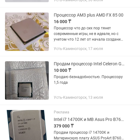
Усть-Каменогорск, 30 июля
Продам intol core i5-4690 Цена 9тыс тг
Только продажа...
Процессор AM3 plus AMD FX 85 00
16 000 ₸
Процессор что до сих пор тянет
современные игры, не в идеале, но с
учетом что 12 лет от начала создания
это говорит за качество и инженерию
Усть-Каменогорск, 17 июля
при создании (на фото 8320,
подобный)
Продам процессор Intel Celeron G5905
10 000 ₸
Продаю безнадобностью. Процессору
1,5 года
Усть-Каменогорск, 13 июля
Реклама
Intel i7 14700К и MB Asus Pro B760 и DDR4 32Gb 4000
379 000 ₸
Продам процессор i7 14700K и
Материнскую плату ASUS ProArt B760