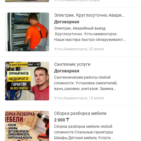
Усть-Каменогорск, вчера
4000 в час Газель по городу От 6000 в
час Междугородные...
Электрик. Круглосуточно.Аварийный выезд 24/7
Договорная
Электрик. Аварийный выезд
.Круглосуточно. Усть-каменогорск.
Наши мастера быстро обнаруживают
повреждённые участки
Усть-Каменогорск, 20 июня
электропроводки, благодаря
профессиональной квалификации и
опыту, выявляют...
Сантехник услуги
Договорная
Сантехнические работы любой
сложности. Установка смесителей,
ванн, раковин, унитазов. Замена
кранов. Замена труб. Пайка
Усть-Каменогорск, 15 июля
полипропилена. Прочистка
канализации по квартире. И многое
другое. Звоните...
Сборка разборка мебели
2 000 ₸
Сборка разборка мебели любой
сложности Спальные гарнитуры
Шкафы Детская мебель Услуги