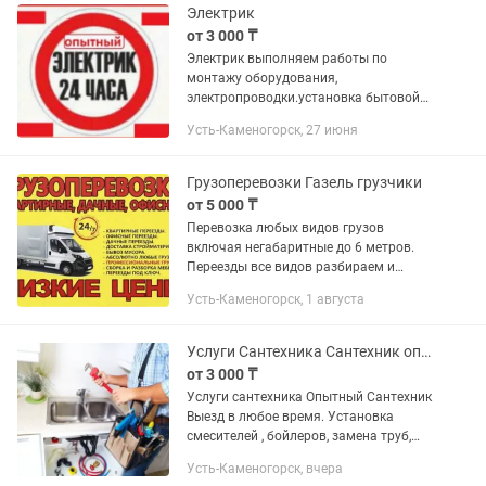
Электрик
от 3 000 ₸
Электрик выполняем работы по
монтажу оборудования,
электропроводки.установка бытовой
техники, люстры, выключателей,
Усть-Каменогорск, 27 июня
розеток, автоматов.ремонт бытовой
техники на дому,даче,офис.опыт более
25лет. Без...
Грузоперевозки Газель грузчики
от 5 000 ₸
Перевозка любых видов грузов
включая негабаритные до 6 метров.
Переезды все видов разбираем и
собираем мебель подключаем
Усть-Каменогорск, 1 августа
бытовую технику
Услуги Сантехника Сантехник опытный работы любой сложности
от 3 000 ₸
Услуги сантехника Опытный Сантехник
Выезд в любое время. Установка
смесителей , бойлеров, замена труб,
прочистка канализации и т.д.
Усть-Каменогорск, вчера