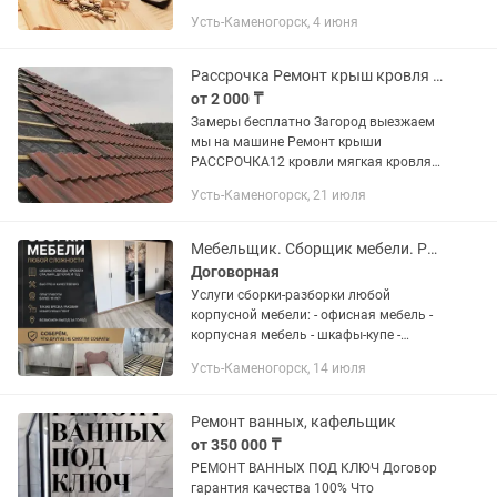
грузчиков с газелью Оплата
Усть-Каменогорск, 4 июня
наличными Kaspi QR Kaspi Red Звоните
Рассрочка Ремонт крыш кровля мягкая грубая
от 2 000 ₸
Замеры бесплатно Загород выезжаем
мы на машине Ремонт крыши
РАССРОЧКА12 кровли мягкая кровля
грубая , покраска установка заборов
Усть-Каменогорск, 21 июля
Демонтаж вывоз мусора Документы
делаем на работу
Мебельщик. Сборщик мебели. Ремонт мебели. Выезд за город.
Договорная
Услуги сборки-разборки любой
корпусной мебели: - офисная мебель -
корпусная мебель - шкафы-купе -
детская мебель - спальная мебель -
Усть-Каменогорск, 14 июля
прихожие и т.п. Bы пeреезжаете?,
пoкупаeтe мебель? или же проcто...
Ремонт ванных, кафельщик
от 350 000 ₸
РЕМОНТ ВАННЫХ ПОД КЛЮЧ Договор
гарантия качества 100% Что