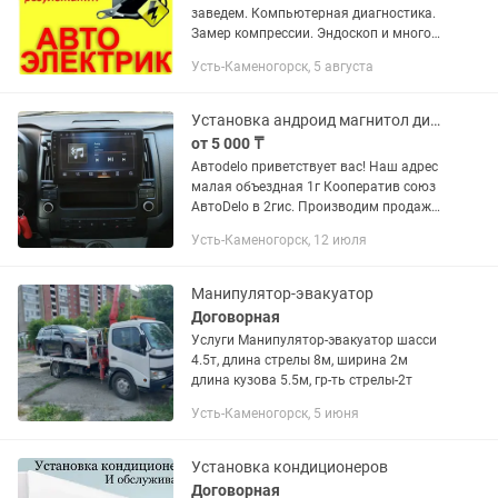
заведем. Компьютерная диагностика.
Замер компрессии. Эндоскоп и многое
другое. Выезд по городу 5 тыс тг.+
Усть-Каменогорск, 5 августа
Работа.Загород договорная. Онлайн
помощь 5000
Установка андроид магнитол диагностика автомобиля автомагнитол продажа
от 5 000 ₸
Автоdelo приветствует вас! Наш адрес
малая объездная 1г Кооператив союз
АвтоDelo в 2гис. Производим продажу
установку: - Магнитол Android; -
Усть-Каменогорск, 12 июля
Видеорегистраторов андроид - 1din
магнитолы; - Авто...
Манипулятор-эвакуатор
Договорная
Услуги Манипулятор-эвакуатор шасси
4.5т, длина стрелы 8м, ширина 2м
длина кузова 5.5м, гр-ть стрелы-2т
Усть-Каменогорск, 5 июня
Установка кондиционеров
Договорная