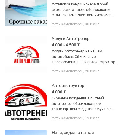
Установка кондиционера любой
сложности, а также обслуживание
сплит-систем! Работаем чисто без
пыли и грязи(строительный пылесос
Усть-Каменогорск, 30 июня
алмазная коронка) Монтаж и
демонтаж любого вида кондиционера.
...
Услуги АвтоТренер
4 000 - 4 500 ₸
Услуги Автотрекер на нашем
автомобиле. Объявление:
Профессиональный автоинструктор
Ищете уверенность за рулем? Хотите
Усть-Каменогорск, 20 июня
научиться водить быстро и безопасно?
Добро пожаловать на обучение к...
Автоинструктор.
4 000 ₸
Обучение вождения. Опытный
автотренер, Оборудованном
транспортном средства. Обучаю с
нуля. Механика автомобиль. Также
Усть-Каменогорск, 19 июля
есть автомат.
Няня, сиделка на час