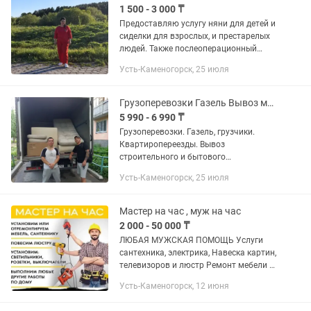
1 500 - 3 000 ₸
Предоставляю услугу няни для детей и
сиделки для взрослых, и престарелых
людей. Также послеоперационный
период, реабилитация в домашних
Усть-Каменогорск, 25 июля
условиях. Уборка и готовка за
дополнительную плату. Выезд на...
Грузоперевозки Газель Вывоз мусора. Грузчики/
5 990 - 6 990 ₸
Грузоперевозки. Газель, грузчики.
Квартиропереезды. Вывоз
строительного и бытового
мусора.Доставка и подъем
Усть-Каменогорск, 25 июля
стройматериала. Недорого.
Качественно. Круглосуточно. Без
выходных.
Мастер на час , муж на час
2 000 - 50 000 ₸
ЛЮБАЯ МУЖСКАЯ ПОМОЩЬ Услуги
сантехника, электрика, Навеска картин,
телевизоров и люстр Ремонт мебели и
многое другое, я мастер с большим
Усть-Каменогорск, 12 июня
опытом, много чего умею, постараюсь
решить ваши...