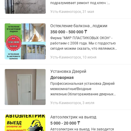
подразумевает ремонт под ключ :
Демонтаж Подготовка стен Короба и
Усть-Каменогорск, 31 мая
дизайнерские решения из гкл Монтаж
сантехнических коммуникаций...
Остекление балкона , лоджии
350 000 - 500 000 ₸
Фирма "МИР ПЛАСТИКОВЫХ ОКОН" -
работаем с 2008 года. Мы с гордостью
сегодня можем сказать, что являемся
лидирующей компанией,
Усть-Каменогорск, 10 июня
производящей качественные
пластиковые конструкции в городе...
Установка Дверей
Договорная
Профессиональная установка Дверей
межкомнатные!Входные
железные.Облагораживание дверных
проемов,откосы на входные двери!
Усть-Каменогорск, 3 июля
Установка профессиональная на
профессиональном
инструменте,быстро и...
Автоэлектрик на выезд
5 000 - 20 000 ₸
Автоэлектрик на выезд. Не заводится