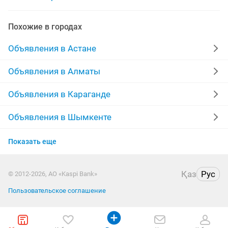
продать принтер
продать ковёр
продать шапкк
Похожие в городах
продать музыкальный центр
продать собаку
Объявления в Астане
продать стиральную машинку
продать памперсы
Объявления в Алматы
продать стекла
продать платье свадебное
Объявления в Караганде
продать компанию
продать швейную машинку
Объявления в Шымкенте
Объявления в Актобе
продать серебро
продать гусей
Показать еще
Объявления в Актау
Қаз
Рус
© 2012-2026, АО «Kaspi Bank»
Объявления в Костанае
Пользовательское соглашение
Объявления в Павлодаре