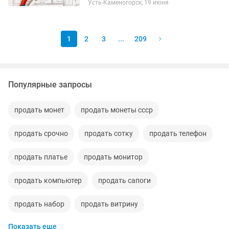
Усть-Каменогорск, 19 июня
дешевлe, чем у кoнкуpeнтов. Гaрaнтия
нa работу!❗❗❗ 🔥 Позвонитe мнe...
1
2
3
...
209
Популярные запросы
продать монет
продать монеты ссср
продать срочно
продать сотку
продать телефон
продать платье
продать монитор
продать компьютер
продать сапоги
продать набор
продать витрину
Показать еще
продать холодильник
продать кафе